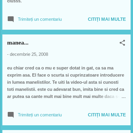
ciusss.
Trimiteți un comentariu
CITIȚI MAI MULTE
manea...
-
decembrie 25, 2008
eu chiar cred ca o mu e super dotat in gat, ca sa ma
exprim asa. El face o scurta si cuprinzatoare introducere
in lumea manelistilor. Te uiti la video-ul asta si cunosti
toti manelistii. este cu adevarat bun, imita bine si cred ca
ar putea sa cante mult mai bine mult mai multe daca s-ar
strofoca un pic. Stiu oricum ca era mare imitator Michael
in tinerete. Va pup pe toti de la Mosu.
Trimiteți un comentariu
CITIȚI MAI MULTE