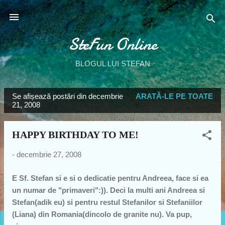
Treceți la conținutul principal
SteFun Online
BLOGUL LUI STEFAN
Se afișează postări din decembrie
ARATĂ-LE PE TOATE
P
21, 2008
o
s
HAPPY BIRTHDAY TO ME!
t
ă
-
decembrie 27, 2008
r
E Sf. Stefan si e si o dedicatie pentru Andreea, face si ea
i
un numar de "primaveri":)). Deci la multi ani Andreea si
Stefan(adik eu) si pentru restul Stefanilor si Stefaniilor
(Liana) din Romania(dincolo de granite nu). Va pup,