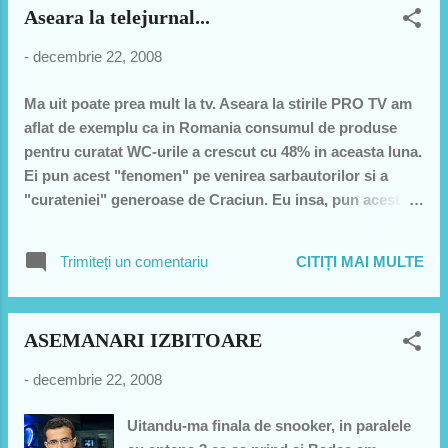
Aseara la telejurnal...
-
decembrie 22, 2008
Ma uit poate prea mult la tv. Aseara la stirile PRO TV am
aflat de exemplu ca in Romania consumul de produse
pentru curatat WC-urile a crescut cu 48% in aceasta luna.
Ei pun acest "fenomen" pe venirea sarbautorilor si a
"curateniei" generoase de Craciun. Eu insa, pun acest
"fenomen" pe seama crizei mondiale economice.
Romanii isi dau seama in ce .... suntem si se pregatesc ca
Trimiteți un comentariu
CITIȚI MAI MULTE
vin niste vremuri... vin niste vremuri.... Ca sa vedeti ca am
dreptate sa urmariti stirile sa vedeti ca vor anunta in
curand ca hartia igienica se termina si se da numai pe
ASEMANARI IZBITOARE
sub tejghea ca Sandra Brown la apogeu. Ar mai trebui sa
mai aflam si ca Furazolidonul se da doar pe cartela, ca sa
-
decembrie 22, 2008
ajunga la toata lumea... Vin vremuri fratilor... dar ce
vremuri... imbratisati-va si pregatiti-va ca-s la usa, stau sa
Uitandu-ma finala de snooker, in paralele
intre.