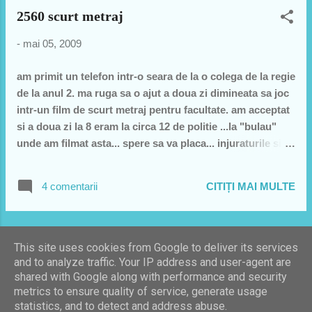
2560 scurt metraj
-
mai 05, 2009
am primit un telefon intr-o seara de la o colega de la regie
de la anul 2. ma ruga sa o ajut a doua zi dimineata sa joc
intr-un film de scurt metraj pentru facultate. am acceptat
si a doua zi la 8 eram la circa 12 de politie ...la "bulau"
unde am filmat asta... spere sa va placa... injuraturile si
felicitarile deopotriva merg la andra:))))
4 comentarii
CITIȚI MAI MULTE
MAI MULTE POSTĂRI
This site uses cookies from Google to deliver its services
and to analyze traffic. Your IP address and user-agent are
shared with Google along with performance and security
Un produs Blogger
metrics to ensure quality of service, generate usage
statistics, and to detect and address abuse.