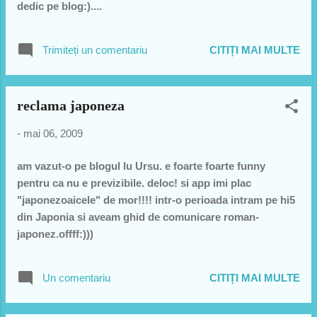
dedic pe blog:)....
Trimiteți un comentariu
CITIȚI MAI MULTE
reclama japoneza
-
mai 06, 2009
am vazut-o pe blogul lu Ursu. e foarte foarte funny
pentru ca nu e previzibile. deloc! si app imi plac
"japonezoaicele" de mor!!!! intr-o perioada intram pe hi5
din Japonia si aveam ghid de comunicare roman-
japonez.offff:)))
Un comentariu
CITIȚI MAI MULTE