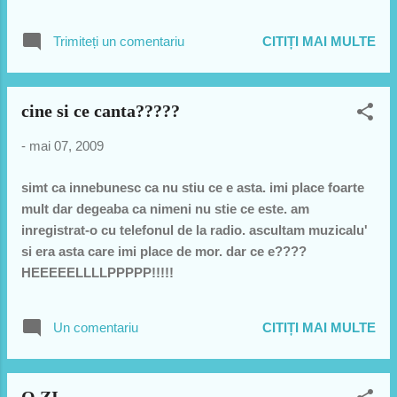
informeaza. - Nu distruge scoala ... o decoreza. - Nu
arunca cu creta ... studiaza legea gravitatiei. - Nu rade in
Trimiteți un comentariu
CITIȚI MAI MULTE
ore ... e fericit
cine si ce canta?????
-
mai 07, 2009
simt ca innebunesc ca nu stiu ce e asta. imi place foarte
mult dar degeaba ca nimeni nu stie ce este. am
inregistrat-o cu telefonul de la radio. ascultam muzicalu'
si era asta care imi place de mor. dar ce e????
HEEEEELLLLPPPPP!!!!!
Un comentariu
CITIȚI MAI MULTE
O ZI