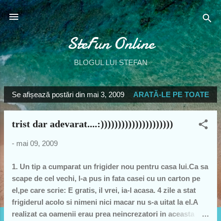
Treceți la conținutul principal
SteFun Online
BLOGUL LUI STEFAN
Se afișează postări din mai 3, 2009
ARATĂ-LE PE TOATE
P
o
trist dar adevarat....:)))))))))))))))))))))
s
t
-
mai 09, 2009
ă
r
1. Un tip a cumparat un frigider nou pentru casa lui.Ca sa
i
scape de cel vechi, l-a pus in fata casei cu un carton pe
el,pe care scrie: E gratis, il vrei, ia-l acasa. 4 zile a stat
frigiderul acolo si nimeni nici macar nu s-a uitat la el.A
realizat ca oamenii erau prea neincrezatori in aceasta