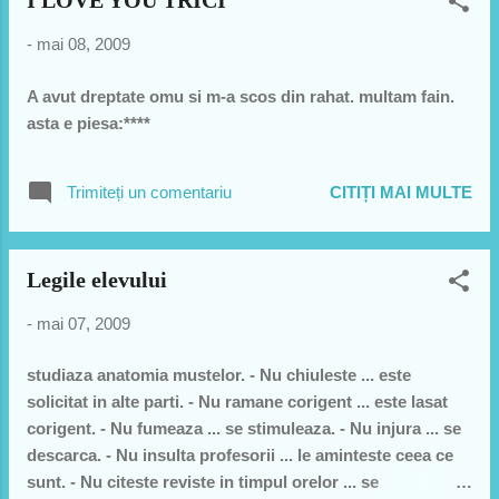
I LOVE YOU TRICI
-
mai 08, 2009
A avut dreptate omu si m-a scos din rahat. multam fain.
asta e piesa:****
Trimiteți un comentariu
CITIȚI MAI MULTE
Legile elevului
-
mai 07, 2009
studiaza anatomia mustelor. - Nu chiuleste ... este
solicitat in alte parti. - Nu ramane corigent ... este lasat
corigent. - Nu fumeaza ... se stimuleaza. - Nu injura ... se
descarca. - Nu insulta profesorii ... le aminteste ceea ce
sunt. - Nu citeste reviste in timpul orelor ... se