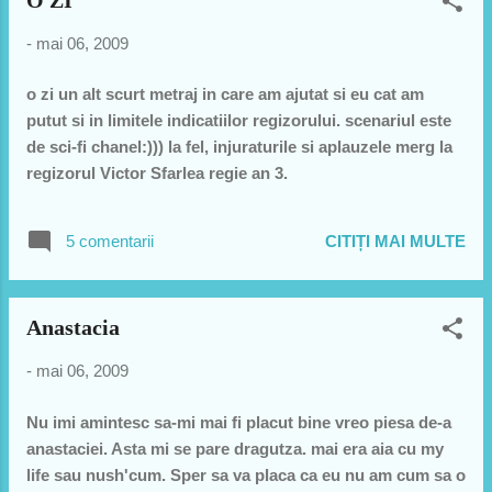
-
mai 06, 2009
o zi un alt scurt metraj in care am ajutat si eu cat am
putut si in limitele indicatiilor regizorului. scenariul este
de sci-fi chanel:))) la fel, injuraturile si aplauzele merg la
regizorul Victor Sfarlea regie an 3.
5 comentarii
CITIȚI MAI MULTE
Anastacia
-
mai 06, 2009
Nu imi amintesc sa-mi mai fi placut bine vreo piesa de-a
anastaciei. Asta mi se pare dragutza. mai era aia cu my
life sau nush'cum. Sper sa va placa ca eu nu am cum sa o