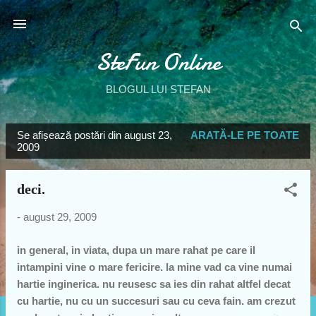
Treceți la conținutul principal
SteFun Online
BLOGUL LUI STEFAN
Se afișează postări din august 23,
ARATĂ-LE PE TOATE
P
2009
o
s
deci.
t
ă
-
august 29, 2009
r
in general, in viata, dupa un mare rahat pe care il
i
intampini vine o mare fericire. la mine vad ca vine numai
hartie inginerica. nu reusesc sa ies din rahat altfel decat
cu hartie, nu cu un succesuri sau cu ceva fain. am crezut