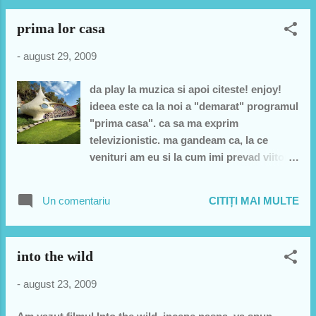
pe tineretului. uite cam cum pleca intr-o
prima lor casa
dimineata de la marian (de pe vremea
cand marian nu zbura prin parc). avea si
-
august 29, 2009
castile de la ipod in urechi si lumea pe
strada credea ca asculta muzica de la calc.
da play la muzica si apoi citeste! enjoy!
asa arata primul laptop... primul calculator
ideea este ca la noi a "demarat" programul
portabil 100%:))))))))
"prima casa". ca sa ma exprim
televizionistic. ma gandeam ca, la ce
venituri am eu si la cum imi prevad viitorul
o sa pot depune actele pentru prima mea
casa cand voi avea 70 de ani si atunci
Un comentariu
CITIȚI MAI MULTE
prima casa o sa fie la cimitir. acum am
primit pe mail cam cum arata la altii
programul prima casa. in mexic, un nene
into the wild
arhitect a facut casa cochilie. pare foarte
interesant si va propun sa ne uitam pe
-
august 23, 2009
niste pozne faine cu acea casa. de
exemplu intrarea. arata cam cum era casa