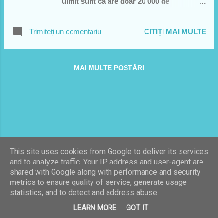
uimit sunt ca are doar 20 000 de
vizualizari... videoclipul e frumos..
relaxed.. piesa este frumoasa, nu e usor
Trimiteți un comentariu
CITIȚI MAI MULTE
de cantat.. ea are o voce cu toate
armonicele din lume si cu un ambitus de
speriat.. cu un vibrato perfect controlat si
MAI MULTE POSTĂRI
se vede ca este si studiat dar si nativ.. este
super piesa... asculatti-o de 2 ori si fiti
atenti la detalii si... PS: are 40 de ani.... just
so u know (PANA SI NUMELE E SEXY..
BRIA.. VALENTE.. parca e luat dintr-o
telenovela direct!!)
This site uses cookies from Google to deliver its services
and to analyze traffic. Your IP address and user-agent are
shared with Google along with performance and security
Un produs Blogger
metrics to ensure quality of service, generate usage
statistics, and to detect and address abuse.
Imagini pentru teme create de
Galeries
LEARN MORE
GOT IT