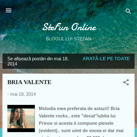
Treceți la conținutul principal
SteFun Online
BLOGUL LUI STEFAN
Se afișează postări din mai 18,
ARATĂ-LE PE TOATE
P
2014
o
s
BRIA VALENTE
t
ă
-
mai 18, 2014
r
Melodia mea preferata de astazi!! Bria
i
Valente rocks.. este "decat"iubita lui
Prince si acesta ii compune piesele
(evident).. sunt uimt de vocea ei dar mai