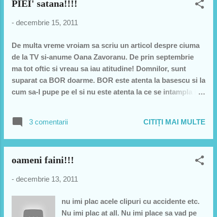
PIEI' satana!!!!
ca...
-
decembrie 15, 2011
De multa vreme vroiam sa scriu un articol despre ciuma
de la TV si-anume Oana Zavoranu. De prin septembrie
ma tot oftic si vreau sa iau atitudine! Domnilor, sunt
suparat ca BOR doarme. BOR este atenta la basescu si la
cum sa-l pupe pe el si nu este atenta la ce se intampla in
lumea asta. Mai exact, acum 2 luni, Oana Zavoranu a
mers la vrajitoare cu tot cu TV. A mers si facea un
3 comentarii
CITIȚI MAI MULTE
prozelitism pro vrajitoare si mergea la TV si spunea:
"oameni buni mergeti la vrajitoare ca e ok, toata lumea sa
mearga ca e ceva normal!" Ba si romanii prosti se uita in
oameni faini!!!
gura acestei vaci schiloade netalentate si chiar cred. Ca
sunt multi prosti! si Biserica Ortodoxa Romana (BOR) a
-
decembrie 13, 2011
tacut si TACE. Frate BOR are TV, are radio, are de toate
dar nu au iesit cu un comunicat sa o excomunice pe
nu imi plac acele clipuri cu accidente etc.
Oana Zavoranu... sau sa ia atitudine! Sa faca ceva ca nu
Nu imi plac at all. Nu imi place sa vad pe