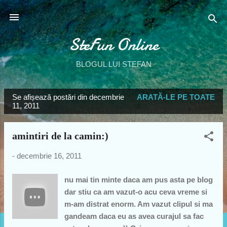
Treceți la conținutul principal
SteFun Online
BLOGUL LUI STEFAN
Se afișează postări din decembrie
ARATĂ-LE PE TOATE
P
11, 2011
o
s
amintiri de la camin:)
t
ă
-
decembrie 16, 2011
r
nu mai tin minte daca am pus asta pe blog
i
dar stiu ca am vazut-o acu ceva vreme si
m-am distrat enorm. Am vazut clipul si ma
gandeam daca eu as avea curajul sa fac