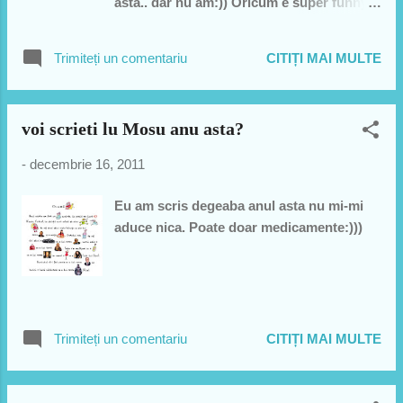
asta.. dar nu am:)) Oricum e super funny
si la final e o faza:"sing that song la la
la..".. si apoi din nou "sing that song...
Trimiteți un comentariu
CITIȚI MAI MULTE
from George Michael":)) Acum daca ai
vazut clipul urmeqaza sa povestesc de ce
imi aminteste faza de la finalul clipului aia
voi scrieti lu Mosu anu asta?
cu "mai canta o data piesa aia de la
george michael..." si dupa 2 secunde"stii
-
decembrie 16, 2011
piesa aia de la George Michael?":))
Stateam in camin la C4 in Targusor. Si in
Eu am scris degeaba anul asta nu mi-mi
camera eram minimum 5 baieti din care
aduce nica. Poate doar medicamente:)))
unu avea o chitara. Victor. Omu stia si stie
sa cante bine la chitara+voce doar ca era
singurul care stia din camera. Vin in
camera si imi amintesc eu ca toata lumea
cand vede o chitara canta inceputul de la
Trimiteți un comentariu
CITIȚI MAI MULTE
Metallica - piesa lor celebra cu 4 corzi
libere la inceput. Atunci cer si eu chitara
serios si zic"sa va cant si eu o piesa!" si