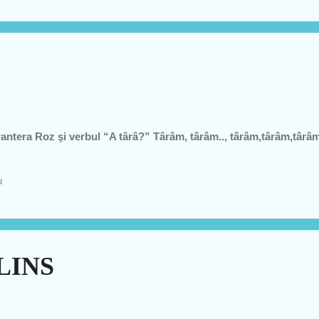
ntera Roz şi verbul “A târâ?” Târâm, târâm.., târâm,târâm,târâm..
u
LINS