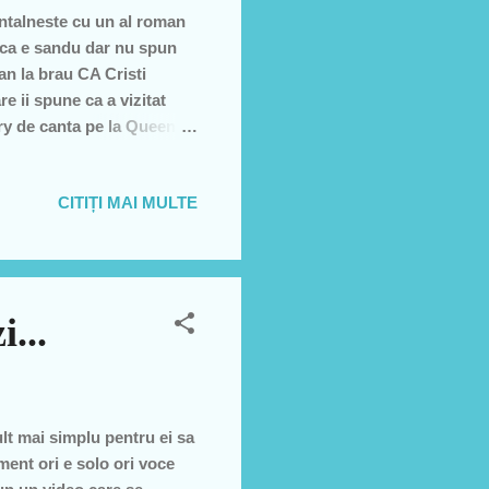
intalneste cu un al roman
u ca e sandu dar nu spun
an la brau CA Cristi
e ii spune ca a vizitat
ry de canta pe la Queen. la
ta acolo?".... la care
desc ca Freddy a murit de
CITIȚI MAI MULTE
cum vrea el sa o dreaga?
frate Freddy a murit de SIDA
sta? offf a dres rahatu de l-
...
ult mai simplu pentru ei sa
ment ori e solo ori voce