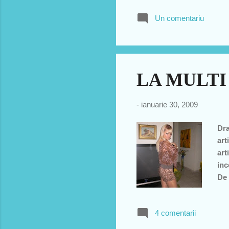
Un comentariu
LA MULTI 
-
ianuarie 30, 2009
Dra
art
art
inc
De 
pri
veo
4 comentarii
vaz
Bot