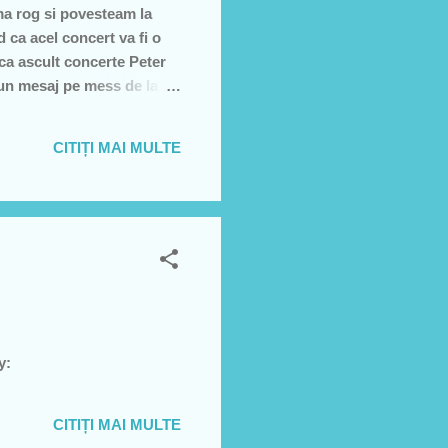
 ma rog si povesteam la
d ca acel concert va fi o
aca ascult concerte Peter
 un mesaj pe mess de la
dreptate si sustin
CITIȚI MAI MULTE
y:
CITIȚI MAI MULTE