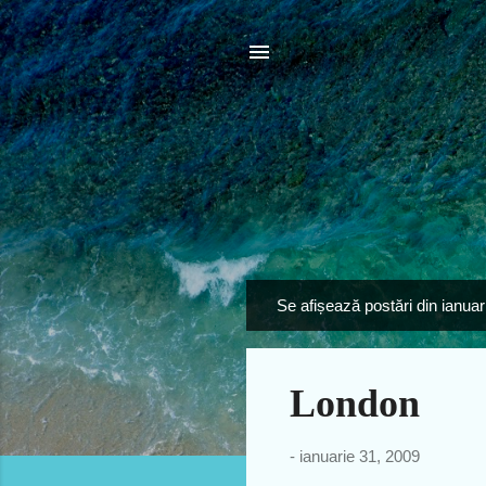
Se afișează postări din ianuar
P
o
s
London
t
ă
r
-
ianuarie 31, 2009
i