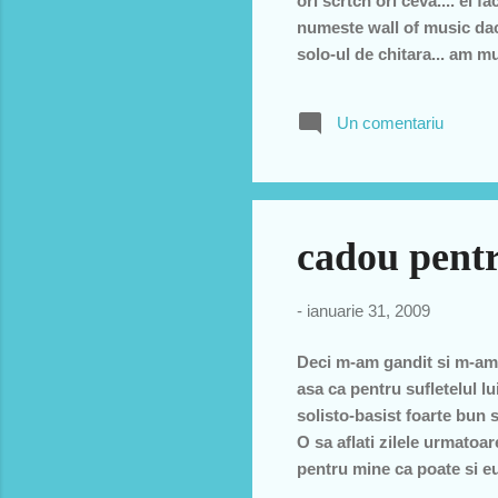
ori scrtch ori ceva.... ei 
numeste wall of music daca
solo-ul de chitara... am mur
instrumente in mana dar do
metrou dar au si video simp
Un comentariu
cadou pent
-
ianuarie 31, 2009
Deci m-am gandit si m-am 
asa ca pentru sufletelul l
solisto-basist foarte bun 
O sa aflati zilele urmatoa
pentru mine ca poate si eu