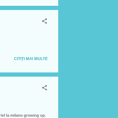
triveste:d revin cu
: ...
CITIȚI MAI MULTE
riel la milano growing up.