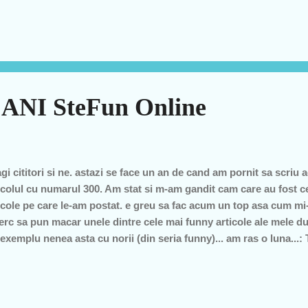
ANI SteFun Online
gi cititori si ne. astazi se face un an de cand am pornit sa scriu a
icolul cu numarul 300. Am stat si m-am gandit cam care au fost c
icole pe care le-am postat. e greu sa fac acum un top asa cum mi-
erc sa pun macar unele dintre cele mai funny articole ale mele d
exemplu nenea asta cu norii (din seria funny)... am ras o luna...: T
virea...sinceritatea lui:)))))))))))))))))))) acum urmeaza un tip care 
rbeste ca televizorul dar cuvintele lui nu au legatura unul cu altul.
ut si la tzintzi dar e genial... Doamne IIsuse asta este Presedinte
osani... INCREDIBIL FRATE ASTA CONDUCE JUDETUL ALA!!! tant