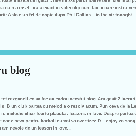
fac toate muzica din gatzi... mie mi s-a parut foarte tare. Mai intai
 nu ma insel. arata exact in videoclip cum fac fiecare instrument. 
it: Asta e un fel de copie dupa Phil Collins... in the air tonoght...
ar arata cu ele ce ar trebui sa canta ca in rest tot din gatzi bag
atic): Aici canta cu Lionel Richie... cautati pe net sa vedeti ca a
ru blog
tot razgandit ce sa fac eu cadou acestui blog. Am gasit 2 lucrur
ui si B un club partea cu melodia o rezolv acum. Pun ceva de la Le
si o melodie chiar foarte placuta : lessons in love. Despre partea 
re dar e ceva pentru barbati numai va avertizez:D... enjoy za song:
 am nevoie de un lesson in love...