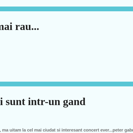
orterita a gresit dupa parerea mea:))) nu e din Romania dar se po
ii..cu tv neptun:))) Sa nu uitam d articolele "pitzi-poanca" episodul
mai rau...
i sunt intr-un gand
 ma uitam la cel mai ciudat si interesant concert ever...peter gab