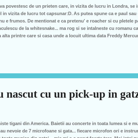
va povestesc de un prieten care, in vizita de lucru in Londra, se 
el in vizita de lucru tot capsunar:D. As putea spune ca e paul sa
nu e frumos. De mentionat e ca pretenu' e roacher si cu pletele p
culescu de la whitesnake... ma rog si se intalneste cu romanu car
 alta printre care si casa unde a locuit ultima data Freddy Mercu
e pretenu zice: "maaamaaa!! ce fain"... si intreaba: "si acum mai s
anu intrigat... "cine, Freddy?" o intrebare legitima daca ma gan
oape 20 de ani... la care pretenu isi da seama de gafa si ghiciti 
ne: "nu mai, nu el, ca stiu ca a murit.. adik fii lui familia?" :)))) 
si-o tragea cu iubita lui Vasile... Era gayyyy... ce familie? ce neva
cut ...
 nascut cu un pick-up in gatzi
 niste tigani din America. Baietii au concerte in toata lumea si e m
au nevoie de 7 microfoane si gata... fiecare microfon ori e instru