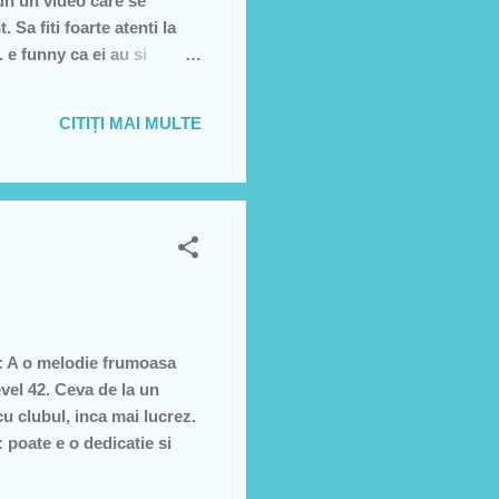
 pun un video care se
Sa fiti foarte atenti la
. e funny ca ei au si
a(am pus varianata din
u multe:
CITIȚI MAI MULTE
i: A o melodie frumoasa
vel 42. Ceva de la un
cu clubul, inca mai lucrez.
 poate e o dedicatie si