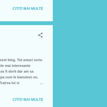
CITIȚI MAI MULTE
cest blog. Tot astazi scriu
ele mai interesante
as fi dorit dar am sa
upa cum le banuiesc eu.
rairea lui si
nu stie ce vorbeste, el
..prea tare... asta l-am
CITIȚI MAI MULTE
le Consiliului Judetean
ea asta are dreptate...