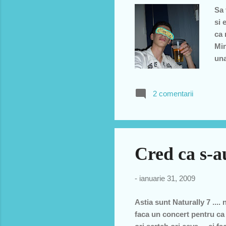
Sa 
si 
ca 
Min
una
car
rom
2 comentarii
apr
spu
ca 
a fa
Cred ca s-au
-
ianuarie 31, 2009
Astia sunt Naturally 7 ....
faca un concert pentru ca 