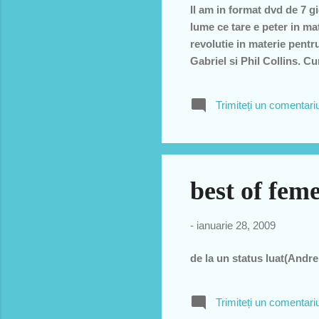
Il am in format dvd de 7 g
lume ce tare e peter in mat
revolutie in materie pentr
Gabriel si Phil Collins. 
nea Lucian Sfaca, profesor
rectificarea pe ici pe colo
Trimiteți un comentari
best of feme
-
ianuarie 28, 2009
de la un status luat(Andrei
Trimiteți un comentari