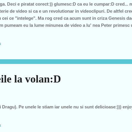
iga. Deci e piratat corect:)) glumesc:D ca eu le cumpar:D cred...
erie de video si ca e un revolutionar in videoclipuri. De altfel cre
u cei ce "intelege". Ma rog cred ca acum sunt in criza Genesis d
Cum pumeam eu la lume minunea de video a lu' nea Peter primesc
 de iasi, care imi spune cat de tare e Peter cu video-ul asta. Are 
 in punctele esentiale..:D enjoy
u
ile la volan:D
 Dragu). Pe unele le stiam iar unele nu si sunt delicioase:))) enjo
u