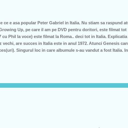
 ce e asa popular Peter Gabriel in Italia. Nu stiam sa raspund at
rowing Up, pe care il am pe DVD pentru doritori, este filmat tot i
u Phil la voce) este filmat la Roma.. deci tot in Italia. Explicatia
 vechi, are succes in Italia este in anul 1972. Atunci Genesis ca
s(uri). Singurul loc in care albumule s-au vandut a fost Italia. In
au meciuri de box iar in Italia se adunau sali imenese pline de tin
aseze pe jos si pur si simplu sa asculte. Mi se pare superb. Acum 
 DE MUZICA USOARA sau mai lenta cel putin, era o muzica destul
 stai.. pe jos... NU! italienii...