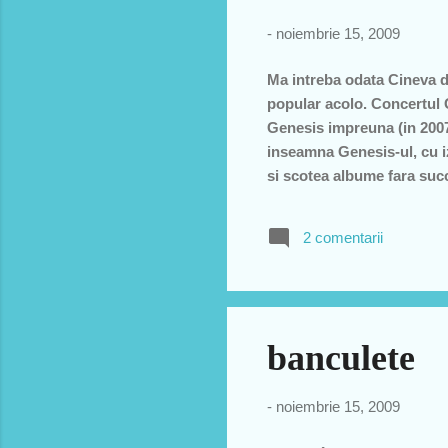
-
noiembrie 15, 2009
Ma intreba odata Cineva de
popular acolo. Concertul G
Genesis impreuna (in 2007 c
inseamna Genesis-ul, cu iz
si scotea albume fara succe
mici unde de obicei se face
surpriza, le placea sa se 
2 comentarii
mergi la un concert si NU
"batzai" sa dai din cap si sa
banculete
-
noiembrie 15, 2009