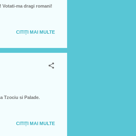
! Votati-ma dragi romani!
CITIȚI MAI MULTE
ca Tzociu si Palade.
CITIȚI MAI MULTE