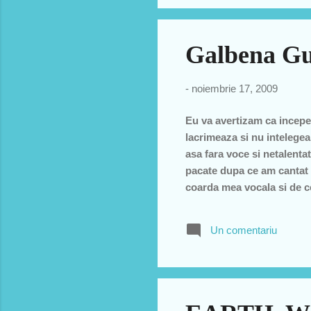
Galbena Gu
-
noiembrie 17, 2009
Eu va avertizam ca incepe
lacrimeaza si nu intelegea
asa fara voce si netalenta
pacate dupa ce am cantat 
coarda mea vocala si de ce
"aroganta" e un moment "C
in interpretarea mea:)
Un comentariu