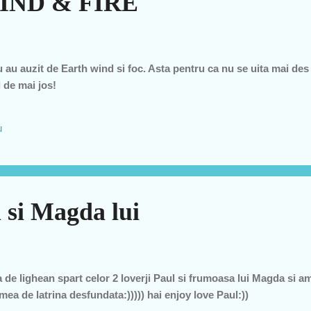
IND & FIRE
 au auzit de Earth wind si foc. Asta pentru ca nu se uita mai des
l de mai jos!
u
 si Magda lui
 de lighean spart celor 2 loverji Paul si frumoasa lui Magda si 
a de latrina desfundata:))))) hai enjoy love Paul:))