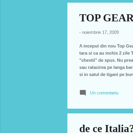
TOP GEA
-
noiembrie 17, 2009
A inceput din nou Top Gear
tara si ca au inchis 2 zil
"chestii" de spus. Nu prea 
sau ratacirea pe langa bar
si in satul de tigani pe b
episodul l-au ridicat in sl
pelocul I este "soferul" e
Un comentariu
prins niste imagini de fac
reinceput top gear. sunt un
de ce Italia