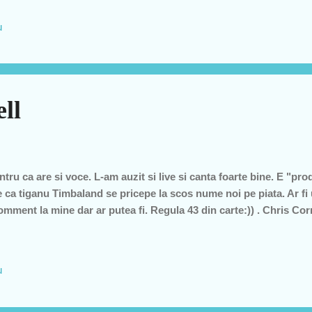
u
ll
ntru ca are si voce. L-am auzit si live si canta foarte bine. E "p
 e ca tiganu Timbaland se pricepe la scos nume noi pe piata. Ar fi
mment la mine dar ar putea fi. Regula 43 din carte:)) . Chris Corn
u