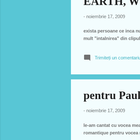
EARTH, W
-
noiembrie 17, 2009
exista persoane ce inca nu
mult "intalnirea" din clipu
Trimiteți un comentari
pentru Paul
-
noiembrie 17, 2009
le-am cantat cu vocea mea
romantique pentru vocea me