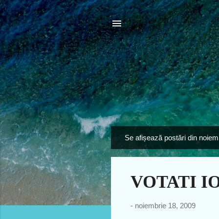
Se afișează postări din noiem
P
o
s
VOTATI IO
t
ă
r
-
noiembrie 18, 2009
i