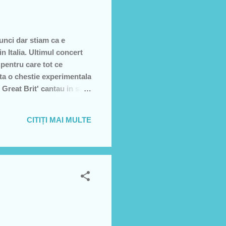
unci dar stiam ca e
n Italia. Ultimul concert
 pentru care tot ce
nta o chestie experimentala
 Great Brit' cantau in sali
eri italieni carora,
nu se mai face asta. Sa
CITIȚI MAI MULTE
 de dura, puteai sa te