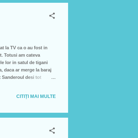
t la TV ca o au fost in
ut. Totusi am cateva
e lor in satul de tigani
a, daca ar merge la baraj
t Sanderoul desi tot
acut Transfagarasanul si
osea si de masini si a
CITIȚI MAI MULTE
l si ma bucur mai ales ca a