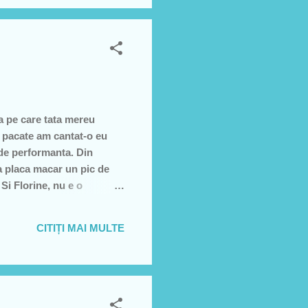
a pe care tata mereu
n pacate am cantat-o eu
 de performanta. Din
a placa macar un pic de
Si Florine, nu e o
tins melodia asta, dar nu
CITIȚI MAI MULTE