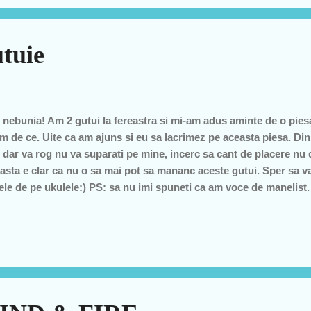
tuie
 nebunia! Am 2 gutui la fereastra si mi-am adus aminte de o pies
m de ce. Uite ca am ajuns si eu sa lacrimez pe aceasta piesa. Di
t dar va rog nu va suparati pe mine, incerc sa cant de placere nu
asta e clar ca nu o sa mai pot sa mananc aceste gutui. Sper sa v
le de pe ukulele:) PS: sa nu imi spuneti ca am voce de manelist. 
enaclu"..:)) Incerc sa nu ma iau in serios pentru ca sincer m-a a