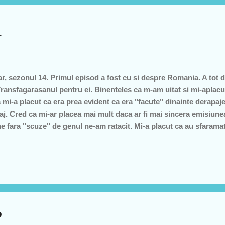
R
, sezonul 14. Primul episod a fost cu si despre Romania. A tot da
e Transfagarasanul pentru ei. Binenteles ca m-am uitat si mi-aplac
mi-a placut ca era prea evident ca era "facute" dinainte derapajel
aj. Cred ca mi-ar placea mai mult daca ar fi mai sincera emisiune
une fara "scuze" de genul ne-am ratacit. Mi-a placut ca au sfarama
avi. Mi-a placut ca au vizitat casa lu poporul dar mai ales mi-a pl
licopterului. E roman. Belea, a dus elicopterul atat de aprope de s
eau pe ei Jeremy and the gang. All in all mi-a placut mult episodu
 p...
?