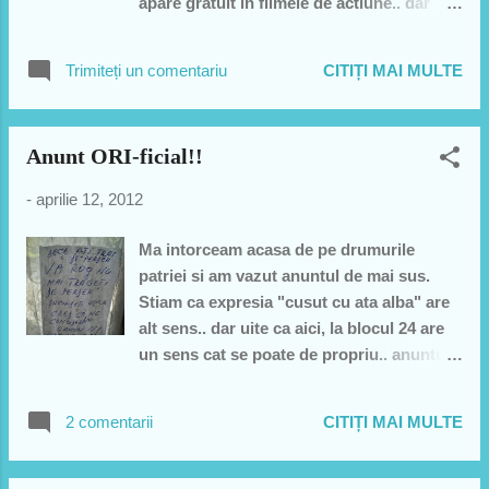
apare gratuit in filmele de actiune.. dar
care creaza "drama" in filme.. femeia
goala pe motor, impuscaturile gratuite,
Trimiteți un comentariu
CITIȚI MAI MULTE
gangsterii si mai ales ECHIPA DE FOTBAL
AMERICAN!!! GENIAL!! si ma gandesc de
cate ori au facut asta fix la fel.. superb..
Anunt ORI-ficial!!
Asa ceva nu se poate in Buhusi. Ai zice ca
in Buhusi e ca in Belgia.. adica nu se
-
aprilie 12, 2012
intampla nimic DAR de fapt se intampla
totul aici: impuscaturi in strada, femei
Ma intorceam acasa de pe drumurile
goale pe motor dar lipseste echipa de
patriei si am vazut anuntul de mai sus.
Fotbal American...:))))
Stiam ca expresia "cusut cu ata alba" are
alt sens.. dar uite ca aici, la blocul 24 are
un sens cat se poate de propriu.. anuntul
este CUSUT de perdea cu ata alba. Am
urcat poza si pe facebook unde reactiile
2 comentarii
CITIȚI MAI MULTE
au fost interesante si mi-a placut un
comment al lui Razvan asa ca il pun si
aici-fara acordul lui: " acum va veni