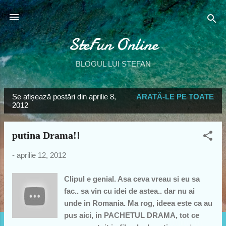
Treceți la conținutul principal
SteFun Online
BLOGUL LUI STEFAN
Se afișează postări din aprilie 8,
ARATĂ-LE PE TOATE
P
2012
o
s
putina Drama!!
t
ă
-
aprilie 12, 2012
r
Clipul e genial. Asa ceva vreau si eu sa
i
fac.. sa vin cu idei de astea.. dar nu ai
unde in Romania. Ma rog, ideea este ca au
pus aici, in PACHETUL DRAMA, tot ce