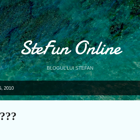
Treceți la conținutul principal
SteFun Online
BLOGUL LUI STEFAN
25, 2010
????