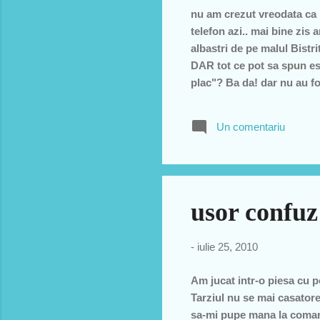
nu am crezut vreodata ca bl
telefon azi.. mai bine zis 
albastri de pe malul Bistr
DAR tot ce pot sa spun es
plac"? Ba da! dar nu au fos
Ei! pe asta nu o mai auzis
imi accept "titulatura". U
Un comentariu
ele si imi spune al'de Cash
usor confuz
-
iulie 25, 2010
Am jucat intr-o piesa cu po
Tarziul nu se mai casator
sa-mi pupe mana la comand