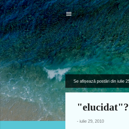
Se afișează postări din iulie 
P
o
s
"elucidat"
t
ă
r
-
iulie 29, 2010
i