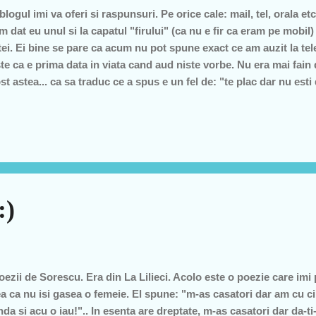
ogul imi va oferi si raspunsuri. Pe orice cale: mail, tel, orala etc
am dat eu unul si la capatul "firului" (ca nu e fir ca eram pe mobil
itei. Ei bine se pare ca acum nu pot spune exact ce am auzit la tel
te ca e prima data in viata cand aud niste vorbe. Nu era mai fai
t astea... ca sa traduc ce a spus e un fel de: "te plac dar nu esti
em .. e noua si e prima data si cred ca e ok. Asa cum mi-a spus si
neori ma uit la femeie (mereu) care sunt frumoase si unele imi pla
u :"pretene nu e de nasul tau" (ori ca vrea bani, ori ca are alte pr
:)
ezii de Sorescu. Era din La Lilieci. Acolo este o poezie care imi 
ea ca nu isi gasea o femeie. El spune: "m-as casatori dar am cu 
a si acu o iau!".. In esenta are dreptate, m-as casatori dar da-