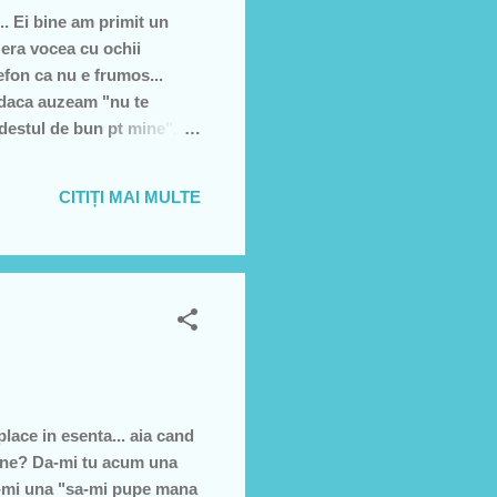
.. Ei bine am primit un
) era vocea cu ochii
efon ca nu e frumos...
n daca auzeam "nu te
 destul de bun pt mine".
 Bisu: "esti un Taran" -
c. Simt ceva ca e acolo in
CITIȚI MAI MULTE
etentii ori ca nu-s destu...
place in esenta... aia cand
cine? Da-mi tu acum una
ti-mi una "sa-mi pupe mana