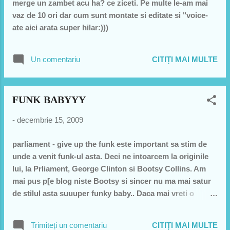
merge un zambet acu ha? ce ziceti. Pe multe le-am mai
vaz de 10 ori dar cum sunt montate si editate si "voice-
ate aici arata super hilar:)))
Un comentariu
CITIȚI MAI MULTE
FUNK BABYYY
-
decembrie 15, 2009
parliament - give up the funk este important sa stim de
unde a venit funk-ul asta. Deci ne intoarcem la originile
lui, la Prliament, George Clinton si Bootsy Collins. Am
mai pus p[e blog niste Bootsy si sincer nu ma mai satur
de stilul asta suuuper funky baby.. Daca mai vreti o
monstra de funk mai pun ceva de la Georgica Clinton, o
sa recunoasteti tema pentru a preluat-o si snoop Dog la o
Trimiteți un comentariu
CITIȚI MAI MULTE