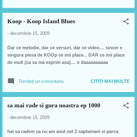
Unite 3-5 pret bilet 15 lei
Koop - Koop Island Blues
-
decembrie 15, 2009
Dar ce melodie, dar ce versuri, dar ce video.... sincer e
singura piesa de KOOp ce imi place... DAR ce imi place
de mult (ca sa ma exprim asa).... o daaaaaaaaaa
Trimiteți un comentariu
CITIȚI MAI MULTE
sa mai rade si gura noastra ep 1000
-
decembrie 15, 2009
hai sa radem ca nu am avut net 2 saptamani si parca