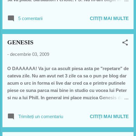
campanie si in politica si nu am scris nimic pe bune
despre alegeri ca nu am simtit ca e cazul. remarc 2
5 comentarii
CITIȚI MAI MULTE
elemente 1 am scapat de chior si 2 am dat de PSD.. deci
una buna una rea:) hai succesuri!
GENESIS
-
decembrie 03, 2009
O DAAAAAA! Va jur ca ascult piesa asta pe "repetare" de
cateva zile. Nu am avut net 3 zile ca sa o pun pe blog dar
acum o urc in forma ei live dar cred ca e printre putinele
piese ce suna parca mai bine in studio cu vocea lui Peter
si nu a lui Phill. In general imi place muzica Genesis dar
mai mult cu vocea lui Phill. Daca o gasiti in varianta de
album, o recomand. Este o piesa si o compozitie de
Trimiteți un comentariu
CITIȚI MAI MULTE
exceptie. Sper din inima sa va placa macar 10% din cat
imi place mie aceasta bucata... hai succesuri mari!