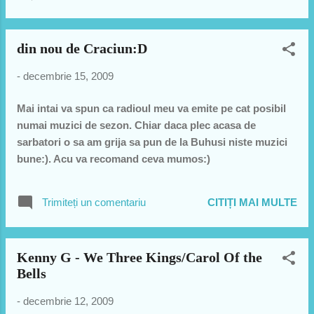
clasica de-a lui... O sa va placa Atomic Funk este varianta
adaugi si revizuita cu Coolio..:))) varianta originala o
gasiti aici dar e cam lunga
din nou de Craciun:D
http://www.youtube.com/watch?
v=G5DrKBNS8so&feature=related o sa va placa sigur.
-
decembrie 15, 2009
Super Funk baby de la cei mai talentati si drogati artisti
de jen:D
Mai intai va spun ca radioul meu va emite pe cat posibil
numai muzici de sezon. Chiar daca plec acasa de
sarbatori o sa am grija sa pun de la Buhusi niste muzici
bune:). Acu va recomand ceva mumos:)
Trimiteți un comentariu
CITIȚI MAI MULTE
Kenny G - We Three Kings/Carol Of the
Bells
-
decembrie 12, 2009