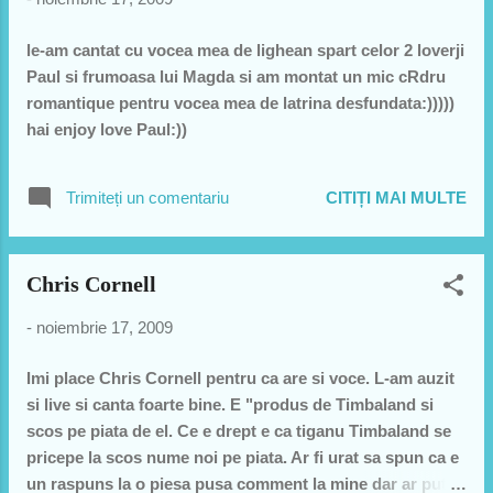
le-am cantat cu vocea mea de lighean spart celor 2 loverji
Paul si frumoasa lui Magda si am montat un mic cRdru
romantique pentru vocea mea de latrina desfundata:)))))
hai enjoy love Paul:))
Trimiteți un comentariu
CITIȚI MAI MULTE
Chris Cornell
-
noiembrie 17, 2009
Imi place Chris Cornell pentru ca are si voce. L-am auzit
si live si canta foarte bine. E "produs de Timbaland si
scos pe piata de el. Ce e drept e ca tiganu Timbaland se
pricepe la scos nume noi pe piata. Ar fi urat sa spun ca e
un raspuns la o piesa pusa comment la mine dar ar putea