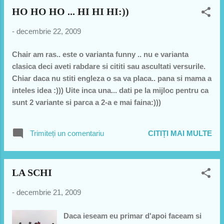
niste cuvinte de baza)...Pentru cei care vor sa vada poze
HO HO HO ... HI HI HI:))
cu mine trebuie sa va faceti un cont pe facebook si ma
cautati dupa nume... am tone de poze acolo, inclusiv cu
-
decembrie 22, 2009
Bahrainul. Astept lista cu programari pentru concedii dar
va sfatuiesc sa sariti lunile mai, iunie, iulie, august,
Chair am ras.. este o varianta funny .. nu e varianta
septembrie... ca o sa aveti parte de sauna gratis non-
clasica deci aveti rabdare si cititi sau ascultati versurile.
stop.. si nu e placut.... puteti veni pentr F1 ca o sa fie
Chiar daca nu stiti engleza o sa va placa.. pana si mama a
prima cursa... dar tre sa ma anuntati din timp. Va pup si
inteles idea :))) Uite inca una... dati pe la mijloc pentru ca
va imbratisez cu drag... sa aveti sarbatori ...
sunt 2 variante si parca a 2-a e mai faina:)))
Trimiteți un comentariu
CITIȚI MAI MULTE
LA SCHI
-
decembrie 21, 2009
Daca ieseam eu primar d'apoi faceam si