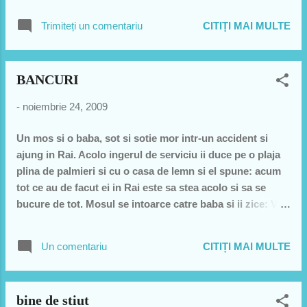
ploua când Noe şi-a construit arca. Patru :
Trimiteți un comentariu
CITIȚI MAI MULTE
Fii pregǎtit. Când vei avea 600 de ani , e
posibil ca cineva sǎ-ţi cearǎ sǎ faci ceva
cu adevǎrat important. Cinci : Nu asculta
BANCURI
criticile ; mergi înainte cu treaba care
trebuie fǎcutǎ. Sase : Construieşte-ţi
-
noiembrie 24, 2009
viitorul pe premise înalte. Sapte : De
dragul siguranţei , cǎlǎtoreşte în pereche.
Un mos si o baba, sot si sotie mor intr-un accident si
Opt : Viteza nu e totdeauna un avantaj.
ajung in Rai. Acolo ingerul de serviciu ii duce pe o plaja
Şerpii erau pe arcǎ împreunǎ cu gheparzii.
plina de palmieri si cu o casa de lemn si el spune: acum
Nouǎ : Când eşti stresat , pluteşte pe apǎ
tot ce au de facut ei in Rai este sa stea acolo si sa se
o perioadǎ. Zece : Aminteşte-ţi , Arca a
bucure de tot. Mosul se intoarce catre baba si ii zice: Vezi
fost construitǎ de amatori ; Titanicul de
ce proasta ai fost? Puteam sa fim aici de 10 ani dar, nu...
profesionişti.
tu vroiai sa mancam sanatos!!! Un pusti de 4 ani se
Un comentariu
CITIȚI MAI MULTE
trezeste dimineata si gaseste in baie facand dus pe un tip
bine facut. - Tu cine esti, baby sitter? - Nu, eu sunt
mother fucker! Un american si un roman stau de vorba.
bine de stiut
Americanul spune mandru: - We have Barack Obama,