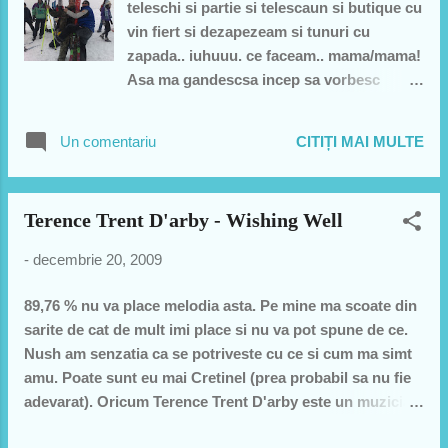
teleschi si partie si telescaun si butique cu
vin fiert si dezapezeam si tunuri cu
zapada.. iuhuuu. ce faceam.. mama/mama!
Asa ma gandescsa incep sa vorbesc
despre ziua la schi, duminica, la releul de
la Ciolpani-Buhusi! Eram 20 de nebuni la
Un comentariu
CITIȚI MAI MULTE
10 perechi de schiuri si 3 saniute. A fost
superb. Mai intai am fost la Bacau si mi-
am luat niste super clapari la super pret si
Terence Trent D'arby - Wishing Well
apoi direct pe deal la schi. Vin fiert si
oameni faini au facut sa avem o Duminica
-
decembrie 20, 2009
superba. Toti eram incepatori dar unii
eram mai incepatori ca altii. Primul dintre
89,76 % nu va place melodia asta. Pe mine ma scoate din
incepatori este Cashu, la concurenta si
sarite de cat de mult imi place si nu va pot spune de ce.
indeaproape urmarit de Stelu. Stelu este
Nush am senzatia ca se potriveste cu ce si cum ma simt
supranumit si "schiorul cu porcu intre
amu. Poate sunt eu mai Cretinel (prea probabil sa nu fie
picioare"... Cracanatu de Stelu avea o
adevarat). Oricum Terence Trent D'arby este un muzician
aerodinamica aparte ce il facea sa mearga
ce mi-a marcat prin muzica si videoclipuri copilaria.
pe schiuri fix 7,5 metri pana cadea... dar ce