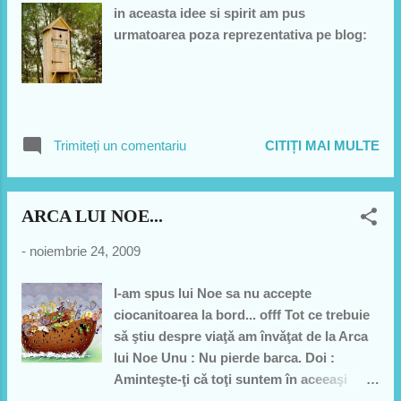
in aceasta idee si spirit am pus
urmatoarea poza reprezentativa pe blog:
Trimiteți un comentariu
CITIȚI MAI MULTE
ARCA LUI NOE...
-
noiembrie 24, 2009
I-am spus lui Noe sa nu accepte
ciocanitoarea la bord... offf Tot ce trebuie
sǎ ştiu despre viaţǎ am învǎţat de la Arca
lui Noe Unu : Nu pierde barca. Doi :
Aminteşte-ţi cǎ toţi suntem în aceeaşi
barcǎ. Trei : Fǎ-ţi planuri în avans. Nu