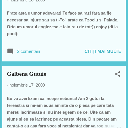
Frate asta e umor adevarat! Te face sa razi fara sa fie
necesar sa injure sau sa ti-"o" arate ca Tzociu si Palade.
Oricum umorul englezesc e fain rau de tot:)) enjoy (di la
pool):
2 comentarii
CITIȚI MAI MULTE
Galbena Gutuie
-
noiembrie 17, 2009
Eu va avertizam ca incepe nebunia! Am 2 gutui la
fereastra si mi-am adus aminte de o piesa pe care tata
mereu lacrimeaza si nu intelegeam de ce. Uite ca am
ajuns si eu sa lacrimez pe aceasta piesa. Din pacate am
cantat-o eu asa fara voce si netalentat dar va rog nu va