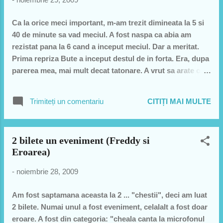
vezi măi flate, ţe educatoale (!) Fălă misto, chial m-a lăsat
pelplex, La vâlsta ei, (ţe ţâţe, ce piţioale !) Să nu stie
Ca la orice meci important, m-am trezit dimineata la 5 si
nimica desple secs ???
40 de minute sa vad meciul. A fost naspa ca abia am
rezistat pana la 6 cand a inceput meciul. Dar a meritat.
Prima repriza Bute a inceput destul de in forta. Era, dupa
parerea mea, mai mult decat tatonare. A vrut sa arate ca
poate si spectacol. L-a tinut la distanta pe Andrade si a
crosetat cateva lovituri apoi eschiva si "fuga" prin ring.
Trimiteți un comentariu
CITIȚI MAI MULTE
Bute a fost extrem de agil, rapid si ca si Casius Clay era
ca un fluture. Repriza a doua a cam fost la mexican. Ma
temeam ca Bute a obosit dar cred ca de fapt in repriza a
2 bilete un eveniment (Freddy si
doua mexicanu si-a facut jocul si a reusit sa-l pacaleasca
Eroarea)
pe Bute si sa-l faca sa stea la pumni sa nu se miste.
Repriza a 3-a a fost spectacol. Printre cele mai frumoase
-
noiembrie 28, 2009
reprize de box ever. Bute am vazut ca primea la inceputul
reprizei indicatii de la colt. Era ca in Rocky cand
Am fost saptamana aceasta la 2 ... "chestii", deci am luat
antrenorul ii spunea secretul. A fost spectacol. Lovituri
2 bilete. Numai unul a fost eveniment, celalalt a fost doar
clare, frumoase si precise de la Bute... se pregatea de
eroare. A fost din categoria: "cheala canta la microfonul