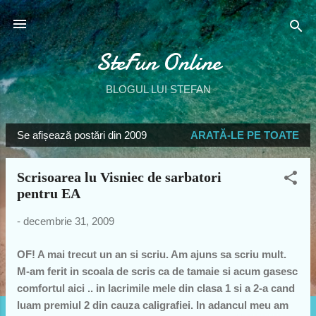
Treceți la conținutul principal
SteFun Online
BLOGUL LUI STEFAN
Se afișează postări din 2009
ARATĂ-LE PE TOATE
P
o
Scrisoarea lu Visniec de sarbatori
s
pentru EA
t
ă
-
decembrie 31, 2009
r
i
OF! A mai trecut un an si scriu. Am ajuns sa scriu mult.
M-am ferit in scoala de scris ca de tamaie si acum gasesc
comfortul aici .. in lacrimile mele din clasa 1 si a 2-a cand
luam premiul 2 din cauza caligrafiei. In adancul meu am