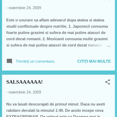
Stevie Wonder, Bob Hope and Johnny Cash! Romanul
-
noiembrie 24, 2009
spune si el: - We have Traian Basescu, no wonder, no
hope, no cash... Doua blonde la o receptie simandicoasa,
Este o usurare sa aflam adevarul dupa atatea si atatea
dupa ce au defilat pe la bufet una-i spune celeilalte: -
studii conflictuale despre nutritie. 1. Japonezii consuma
Draga, hai sa plecam! Vinul cica e vechi, icrele sunt
foarte putine grasimi si sufera de mai putine atacuri de
negre! Doua blonde stau de vorba. Una zice: - Draga,
cord decat romanii. 2. Mexicanii consuma multe grasimi
sotul meu are serviciu langa o florarie. Niciodata nu mi-a
si sufera de mai putine atacuri de cord decat romanii. 3.
...
Chinezii beau foarte putin vin rosu si sufera de mai
putine atacuri de cord decat romanii. 4. Italienii beau mult
Trimiteți un comentariu
CITIȚI MAI MULTE
vin rosu si sufera de mai putine atacuri de cord decat
romanii. 5. Nemtii beau foarte multa bere, consuma foarte
multi carnati si grasimi si sufera de mai putine atacuri de
SALSAAAAAA!
cord decat romanii. CONCLUZIA: Mancati si beti tot ce
vreti. Se pare ca faptul ca sunteti romani e ceea ce va
-
noiembrie 24, 2009
omoara . . .
Nu va lasati descurajati de primul minut. Daca nu aveti
rabdare derulati la minutul 1:40. De acolo incepe ceva
EXTRAORDINAR. De retinut este ca Doamna mai in