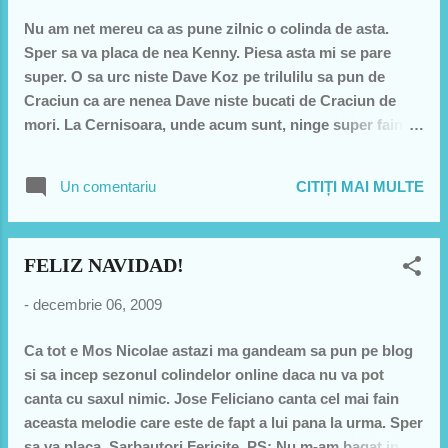
Nu am net mereu ca as pune zilnic o colinda de asta.
Sper sa va placa de nea Kenny. Piesa asta mi se pare
super. O sa urc niste Dave Koz pe trilulilu sa pun de
Craciun ca are nenea Dave niste bucati de Craciun de
mori. La Cernisoara, unde acum sunt, ninge super fain si
eu fac niste "mobili". Ba mai mult au taiat si un porculetz
si o sa pap o mica tochitura later. Craciunul asta nu stau
Un comentariu
CITIȚI MAI MULTE
in Bucuresti. O sa fiu CA COstel Busuioc: "Acasa de
Craciun":))) ceea ce e fain avand in vedere ca o sa ne
adunam o trupa faina si daca mai si ninge o sa merg cu
FELIZ NAVIDAD!
schiurile. DA! Mi-am luat schiuri... IUHUUUU! hai va pup
si sper ca macar anu asta sa mai simtim de Craciun ce
-
decembrie 06, 2009
simteam cu ani in urma, macar un mic fior. In ultimii ani
Craciunul a fost cam banal si lipsit de feeling-uri. o sa
Ca tot e Mos Nicolae astazi ma gandeam sa pun pe blog
incerc anul asta sa fac din ce in ce mai multa lume sa
si sa incep sezonul colindelor online daca nu va pot
simta ca un copil Craciunul si pentru asta o sa ma
canta cu saxul nimic. Jose Feliciano canta cel mai fain
folosesc de saxofon. Va pup! (nu prea au logica ale mele
aceasta melodie care este de fapt a lui pana la urma. Sper
cuvinte dar dam vina pe dislexie.. ma i...
sa va placa. Sarbautori Fericite. PS: Nu m-am bagat in