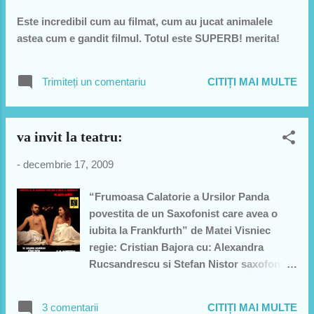
uzină, asta e! - Asta nu problem este, facem Gyuri român,
Este incredibil cum au filmat, cum au jucat animalele
trecem la ortodoxie. Bun, îl năşeşte directorul, îl botează
astea cum e gandit filmul. Totul este SUPERB! merita!
Gheorghe. După un timp iar îl cheamă, bla-bla. Gyuri
răspunde: - Ai fekut liceul, facultatea, ai fekut şi român,
akuma...
Trimiteți un comentariu
CITIȚI MAI MULTE
va invit la teatru:
-
decembrie 17, 2009
“Frumoasa Calatorie a Ursilor Panda
povestita de un Saxofonist care avea o
iubita la Frankfurth” de Matei Visniec
regie: Cristian Bajora cu: Alexandra
Rucsandrescu si Stefan Nistor saxofon:
Stefan Zaharia - Joi, 17 Decembrie, ora
20:00 Club Prometheus – Piata Natiunile
3 comentarii
CITIȚI MAI MULTE