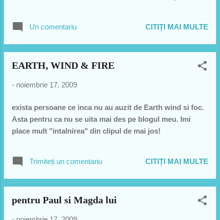
suparati pe mine, incerc sa cant de placere nu de
performanta. Din pacate dupa ce am cantat asta e clar ca
Un comentariu
CITIȚI MAI MULTE
nu o sa mai pot sa mananc aceste gutui. Sper sa va placa
macar un pic de coarda mea vocala si de cele de pe
ukulele:) PS: sa nu imi spuneti ca am voce de manelist. Si
EARTH, WIND & FIRE
Florine, nu e o "aroganta" e un moment "Cenaclu"..:))
Incerc sa nu ma iau in serios pentru ca sincer m-a atins
-
noiembrie 17, 2009
melodia asta, dar nu in interpretarea mea:)
exista persoane ce inca nu au auzit de Earth wind si foc.
Asta pentru ca nu se uita mai des pe blogul meu. Imi
place mult "intalnirea" din clipul de mai jos!
Trimiteți un comentariu
CITIȚI MAI MULTE
pentru Paul si Magda lui
-
noiembrie 17, 2009