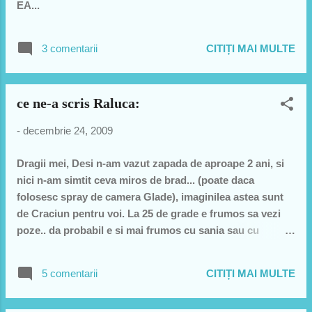
EA...
macat niste aperitive pregatite de
manutzele iscusite ale mamei mele la
marea sufragerie... pe terasa blocului loc
3 comentarii
CITIȚI MAI MULTE
de fumat. Muzica - maxim la boxele lu' tata
de mirosea a ars statia si muzica: de la
mysterious girl de la Peter Andre pana la
ce ne-a scris Raluca:
Guns'n'Roses sau o tiganeasca de la Guta
-
decembrie 24, 2009
sau o Batuta...:))) am adus niste placinte
poale'n brau si dupa ce au plecat alti
Dragii mei, Desi n-am vazut zapada de aproape 2 ani, si
musafiri, Nea' Vili si tan...
nici n-am simtit ceva miros de brad... (poate daca
folosesc spray de camera Glade), imaginilea astea sunt
de Craciun pentru voi. La 25 de grade e frumos sa vezi
poze.. da probabil e si mai frumos cu sania sau cu
schiurile. Pentru ca nu am mai scris de mult va spun doar
ca sunt bine, sanatoasa (slava Domnului) si cu parul lung
5 comentarii
CITIȚI MAI MULTE
(ha ha ha). Nu m-am maritat cu nici un seic, nu m-o rapit
nici un arab si inca nu stiu sa vb araba (doar sa injur si