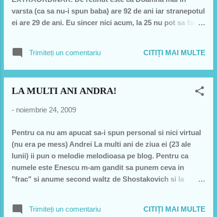
varsta (ca sa nu-i spun baba) are 92 de ani iar stranepotul
ei are 29 de ani. Eu sincer nici acum, la 25 nu pot sa fac
ce face ea. Nicio prietena de-a mea nu s-a miscat atat de
bine... Mi se pare superb si o inteleg pe Raluca avand in
Trimiteți un comentariu
CITIȚI MAI MULTE
vedere ca ea gaseste in Salsa un mare motiv de a face
ochi dimineata... Daca mai gasesc un pic de timp in
programul meu am sa caut un club de salsa sa ma duc si
LA MULTI ANI ANDRA!
eu. Frumos.
-
noiembrie 24, 2009
Pentru ca nu am apucat sa-i spun personal si nici virtual
(nu era pe mess) Andrei La multi ani de ziua ei (23 ale
lunii) ii pun o melodie melodioasa pe blog. Pentru ca
numele este Enescu m-am gandit sa punem ceva in
"frac" si anume second waltz de Shostakovich si la
vioara si baston este Andre Rieu... am cateva concerte cu
nenea asta si e super!
Trimiteți un comentariu
CITIȚI MAI MULTE