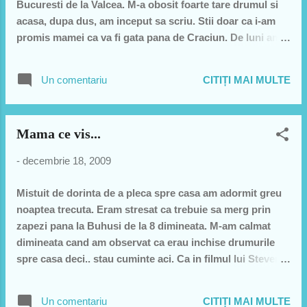
Bucuresti de la Valcea. M-a obosit foarte tare drumul si
acasa, dupa dus, am inceput sa scriu. Stii doar ca i-am
promis mamei ca va fi gata pana de Craciun. De luni am
avut repetitii la scoala. Profu era tare nemultumit de noi.
Avea si de ce. Nu eram la inaltime. Ba chiar as spune ca
Un comentariu
CITIȚI MAI MULTE
eram foarte slabi. M-am suparat foarte tare si am crezut
ca nu o sa mai fiu bun de nimic saptamana asta dar a
venit marti. Am repetat cu Stefan si cu Alexandra piesa
Mama ce vis...
cu Panda si mi-a placut. Ba mai mult, am fost si la
profesorul meu de saxofon. Mi-a placut mult cum m-a
-
decembrie 18, 2009
primit. E un om tare bun si o sa ma mai duc la mine.
Doamne se apropia ziua cu spectacolul si aveam mari
Mistuit de dorinta de a pleca spre casa am adormit greu
mari emotii. Am reusit sa-mi cumpar o panza sa-i pictez
noaptea trecuta. Eram stresat ca trebuie sa merg prin
tabloul lui Ciprian. Nu stiu daca o sa iasa bine. Mai ales
zapezi pana la Buhusi de la 8 dimineata. M-am calmat
nu stiu daca o sa am timp sa il pictez. Miercuri am repetat
dimineata cand am observat ca erau inchise drumurile
cu ursii panda si am ajuns la Scoala la 5. Se deschi...
spre casa deci.. stau cuminte aci. Ca in filmul lui Steven
Segal... "Sechestrati in tren" sau in "...larg" asa sunt eu ...
"Sechestrat in Bucuresti"... cu Stefan Zaharia... Sa
Un comentariu
CITIȚI MAI MULTE