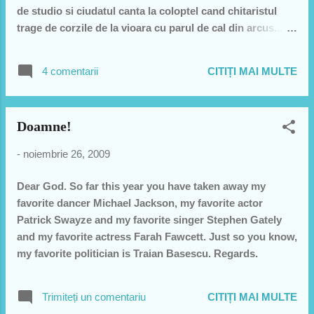
America. Repriza a 4-a ...
de studio si ciudatul canta la coloptel cand chitaristul
trage de corzile de la vioara cu parul de cal din arcus...".
Va mai amintiti? Ei bine sunt 2 categorii saptamana asta:
1 ASA NU: la asta nu va povestesc despre ziua de luni, in
4 comentarii
CITIȚI MAI MULTE
Iron City. Imi pare rau de colegele mele care au muncit,
cred, la acel "lucru" ce s-a intamplat acolo dar NU. Deci
pentru inceput NU. Norocul meu a fost chinionul de mai
Doamne!
devreme... Adica am intarziat ca am avut ghinion (avusesi
treaba). Asta mi-a fost salvarea, ca am intarziat... Daca
-
noiembrie 26, 2009
veneam de la inceput cred ca ma urcam pe pereti. Erau
20 de oameni in sala aia mica. Din ei 10 eram colegi, 6
Dear God. So far this year you have taken away my
participau la piesa/cantare si restul lucrau la bar. Il intreb
favorite dancer Michael Jackson, my favorite actor
pe Florin: "ce am pierdut, ca am intarziat?", Florin imi
Patrick Swayze and my favorite singer Stephen Gately
raspunde cu o plictiseala foooart...
and my favorite actress Farah Fawcett. Just so you know,
my favorite politician is Traian Basescu. Regards.
Trimiteți un comentariu
CITIȚI MAI MULTE