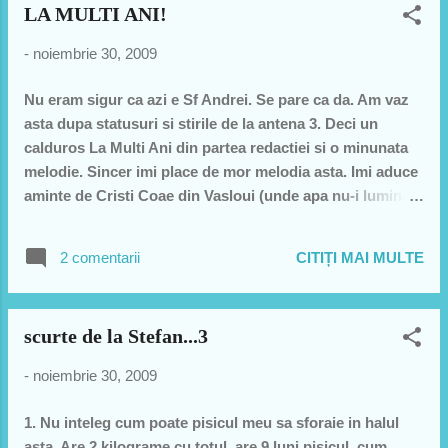
LA MULTI ANI!
-
noiembrie 30, 2009
Nu eram sigur ca azi e Sf Andrei. Se pare ca da. Am vaz
asta dupa statusuri si stirile de la antena 3. Deci un
calduros La Multi Ani din partea redactiei si o minunata
melodie. Sincer imi place de mor melodia asta. Imi aduce
aminte de Cristi Coae din Vasloui (unde apa nu-i lumina
nu-i). Sper sa va placa si voua. Pe mine ma binedispune
instant melodai asta:)
2 comentarii
CITIȚI MAI MULTE
scurte de la Stefan...3
-
noiembrie 30, 2009
1. Nu inteleg cum poate pisicul meu sa sforaie in halul
asta. Are 2 kilograme cu totul, are 9 luni pisicul, cum