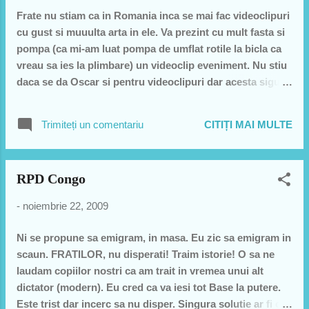
ideea este ca am meciurile si ma bate un gand sa le pun
Frate nu stiam ca in Romania inca se mai fac videoclipuri
pe google video si sa scriu cine a arbitrat, numele si
cu gust si muuulta arta in ele. Va prezint cu mult fasta si
clubul sau regiunea de unde face parte si apoi decizia lor
pompa (ca mi-am luat pompa de umflat rotile la bicla ca
+ motivare. Din lipsa de timp si mai ales pentru ca oricum
vreau sa ies la plimbare) un videoclip eveniment. Nu stiu
nu rezolv nimic nu cred ca o stau acum ...
daca se da Oscar si pentru videoclipuri dar acesta sigur
va lua un Oscar sub forma de zmeura. Acum sincer cred
ca este incredibil ca cineva se poate gandi sa faca video
Trimiteți un comentariu
CITIȚI MAI MULTE
asa la asa o melodie. O DAAAAAAAAAAA! nu e asa ca
vreti si voi albumul Krisowelony? Poate 2 sa dati si la
vecini:))
RPD Congo
-
noiembrie 22, 2009
Ni se propune sa emigram, in masa. Eu zic sa emigram in
scaun. FRATILOR, nu disperati! Traim istorie! O sa ne
laudam copiilor nostri ca am trait in vremea unui alt
dictator (modern). Eu cred ca va iesi tot Base la putere.
Este trist dar incerc sa nu disper. Singura solutie ar fi o