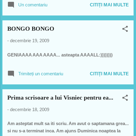
Parintii mei se uitau si le placeau video=urile tipului asta
frumos cadea. Cu stil... Cei 2 din poza de
Un comentariu
CITIȚI MAI MULTE
si imi placeau si mie. Oricum el este foarte decorativ asa
mai sus au concurat la slalom pitic. Au
dar are sound-ul lui aparte si nush genul lui de muzica si
plecat in acelasi timp si au cazut pe rand.
vocea lui oarecum guturala dar patrunzatoare aparte..
Binenteles ca talentul lui Alin (cel...
BONGO BONGO
(asta deja e foarte gay:D.. Hai va pup si hugs la toata
lumea de bine...
-
decembrie 19, 2009
GENIAAAA AAA AAAA... asteapta AAAALL:))))))))
Trimiteți un comentariu
CITIȚI MAI MULTE
Prima scrisoare a lui Visniec pentru ea...
-
decembrie 18, 2009
Am asteptat mult sa iti scriu. Am avut o saptamana grea...
si nu s-a terminat inca. Am ajuns Duminica noaptea la