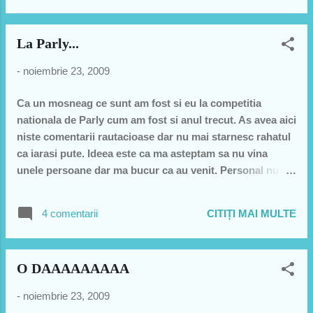
La Parly...
-
noiembrie 23, 2009
Ca un mosneag ce sunt am fost si eu la competitia
nationala de Parly cum am fost si anul trecut. As avea aici
niste comentarii rautacioase dar nu mai starnesc rahatul
ca iarasi pute. Ideea este ca ma asteptam sa nu vina
unele persoane dar ma bucur ca au venit. Personal nu
cred in teoria conspiratiei. Nu cred ca mi-au pus gand rau
sa ma piarda arbitrii. Totusi am filmat toate meciurile si
4 comentarii
CITIȚI MAI MULTE
sunt mai mult decat bucuros sa vi le arat. Mi-ar placea a
le vedeti cu o foaie si un pix in fata si sa va spun si cine a
arbitrat si cu cine a dat decizia dar mai ales DE CE a dat
O DAAAAAAAAA
cu acea echipa. Din pacate aceasta nationala a fost
marcata de AUTOSESIZAREA arbitrilor. Astfel unii au
-
noiembrie 23, 2009
inteles ca se pot autosesiza si la ce nu trebuie. Ma rog