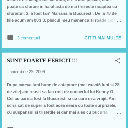
poate sa sforaie in halul asta de ma trezeste noaptea cu
sforaitul; 2. a fost tan' Mariana la Bucuresti. De la 78 de
kile acum am 80:( 3. pisicul meu mananca si roade carti.
E erudit se pare. daca las o carte sau o foaie la
"indemana" (sau indelabutze) imediat o ataca... nu mai
3 comentarii
CITIȚI MAI MULTE
ramane nimic din ea; 4. am nevoie de un om sa-mi
corecteze un text. platesc 1 leu per pagina. nu sunt mai
mult de 40 de pag de badat punctul pe i si virgula sub tz;
SUNT FOARTE FERICIT!!!
te rog da un buzz de esti interesat; 5. poate vreti sa
cumparati cadouri d Craciun. recomand un desen, sau
-
noiembrie 29, 2009
tablu, sau tricou, sau cana manjita d la mine. e "ieftine";
6. Nu este nimic mai trist decat 1 decembrie. Mai ales
Dupa cateva luni bune de asteptare (mai exact6 luni si 28
acum, pentru mine. Sper sa treaca foarte repede si sa nu
de zile) am reusit sa fac rost de concertul lui Kenny G.
simt ca e 1 decembrie... 1 decembrie; 7. exista oare
Cel cu care a fost la Bucuresti si cu care m-a vrajit. Am
meseria de sculptor de lumanari... ceva custom. Nush as
scris cat de super a fost acea seara cu toate surprizele,
vrea sa am meseria asta. Sculpto...
cu suspansul si tristetile ei dar mai ales cu bucuria.
Bucuria de a trai sa vad asa evenimente, sa ascult asa o
muzica si sa am asa prieteni. A fost, fara exagerare una