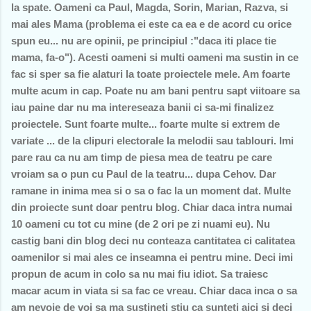
la spate. Oameni ca Paul, Magda, Sorin, Marian, Razva, si
mai ales Mama (problema ei este ca ea e de acord cu orice
spun eu... nu are opinii, pe principiul :"daca iti place tie
mama, fa-o"). Acesti oameni si multi oameni ma sustin in ce
fac si sper sa fie alaturi la toate proiectele mele. Am foarte
multe acum in cap. Poate nu am bani pentru sapt viitoare sa
iau paine dar nu ma intereseaza banii ci sa-mi finalizez
proiectele. Sunt foarte multe... foarte multe si extrem de
variate ... de la clipuri electorale la melodii sau tablouri. Imi
pare rau ca nu am timp de piesa mea de teatru pe care
vroiam sa o pun cu Paul de la teatru... dupa Cehov. Dar
ramane in inima mea si o sa o fac la un moment dat. Multe
din proiecte sunt doar pentru blog. Chiar daca intra numai
10 oameni cu tot cu mine (de 2 ori pe zi nuami eu). Nu
castig bani din blog deci nu conteaza cantitatea ci calitatea
oamenilor si mai ales ce inseamna ei pentru mine. Deci imi
propun de acum in colo sa nu mai fiu idiot. Sa traiesc
macar acum in viata si sa fac ce vreau. Chiar daca inca o sa
am nevoie de voi sa ma sustineti stiu ca sunteti aici si deci