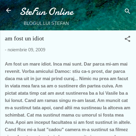
SteFun Online
Treceți la conținutul principal
BLOGUL LUI STEFAN
am fost un idiot
-
noiembrie 09, 2009
Am fost un mare idiot. Inca mai sunt. Dar parca mi-am mai
revenit. Vorba amicului Damoc: stiu ca-s prost, dar parca
daca ma uit in jur mai prind curaj... Nimic nu prea am facut
in viata mea fara sa am o sustinere din partea cuiva. Am
pictat atata timp cat am avut sustinerea ba a lui Vasile ba a
lui Ionut. Cand am ramas singu m-am lasat. Am muncit cat
m-a sustinut tata apoi, cand altii ma sustineau la altceva am
schimbat. Cat ma sustinut mama cu umorul si fosta mea
Ana. Apoi am inceput facultatea si am fost sustinut in altele.
Cand Rox mi-a luat "cadou" camera m-a sustinut sa filmez