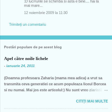
:D lucrrurile se schimba si asta e bine.... hai la
mai mare...
12 noiembrie 2009 la 11:30
Trimiteți un comentariu
Postări populare de pe acest blog
Apel către noile lichele
-
ianuarie 24, 2011
(Doamna profesoara Zaharia (mama mea adica) a vrut sa
transmita ceva generatiei ce acum populeaza liceul Borcea
si nu numai. Mai jos este articolul:) Nu sunt vreo ziaristă
angajată la vreun mogul de presă, nu sunt membra vreunui
CITIȚI MAI MULTE
partid- n-am fost decât membră a PCR, câteva luni în 1989,
şi mi-a ajuns şi pentru perioada de după 1989-, nu sunt