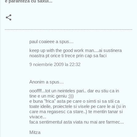
e paranteza cu saxul...
paul coaieee a spus…
C
keep up with the good work man....ai sustinera
o
noastra pt orice ti trece prin cap sa faci
m
9 noiembrie 2009 la 22:32
e
n
Anonim a spus…
t
oooffff...tot un neinteles pari.. dar eu stiu ca in
tine e un mic geniu ;)))
a
e buna "frica" asta pe care o simti si sa stii ca
r
toate ideile, proiectele si visele pe care le ai (si in
care ma regasesc ca stare..) te mentin tanar si
i
vivace...
i
faca sentimentul asta viata nu mai are farmec...
Mitza