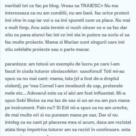
meritati tot ce fac pe blog. Vreau sa TRAIESC> Nu ma
intereseaza ca nu am conditii, nu am bani. fac orice proiect
imi vine in cap iar voi o sa imi spuneti cum va place. Nu mai
e mult timp. Anu asta termin si nush sincer ce o sa fac dar
stiu ca pana atunci fac tot ce imi sta in putere sa scriu si sa
fac multe proiecte. Mama si Marian sunt singurii care imi
stiu celelalte proiecte sau o parte macar.
paranteza: am totusi un exemplu de lucru pe care l-am
facut in ciuda tuturor obstacolelor: saxofonul! Toti mi-au
spus sa nu mai cant: mama, tata (el a fost de-a dreptul
violent), pe 'nea Cornel l-am innebunit de cap, pretenele
mele etc... Adevarul este ca si aici am fost influentat. Mi-a
spus Sebi Moise sa ma las de sax si un an nu am pus mana
pe instrument. Fain nu? Si Edi mi-a spus ca nu am ureche,
de mai multe ori si nu puneam mana pe sax. Dar ei nu
inteleg ca eu cant pt placerea mea si acum, daca am rezistat
atata timp impotriva tuturor am sa rezist in continuare. asta