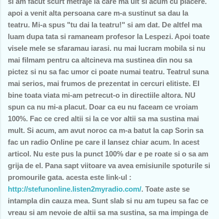
si am facut scurt metraje la care ma uit si acum cu placere.
apoi a venit alta persoana care m-a sustinut sa dau la
teatru. Mi-a spus "tu dai la teatru!" si am dat. De altfel ma
luam dupa tata si ramaneam profesor la Lespezi. Apoi toate
visele mele se sfaramau iarasi. nu mai lucram mobila si nu
mai filmam pentru ca altcineva ma sustinea din nou sa
pictez si nu sa fac umor ci poate numai teatru. Teatrul suna
mai serios, mai frumos de prezentat in cercuri elitiste. EI
bine toata viata mi-am petrecut-o in directiile altora. NU
spun ca nu mi-a placut. Doar ca eu nu faceam ce vroiam
100%. Fac ce cred altii si la ce vor altii sa ma sustina mai
mult. Si acum, am avut noroc ca m-a batut la cap Sorin sa
fac un radio Online pe care il lansez chiar acum. In acest
articol. Nu este pus la punct 100% dar e pe roate si o sa am
grija de el. Pana sapt viitoare va avea emisiunile spoturile si
promourile gata. acesta este link-ul :
http://stefunonline.listen2myradio.com/
. Toate aste se
intampla din cauza mea. Sunt slab si nu am tupeu sa fac ce
vreau si am nevoie de altii sa ma sustina, sa ma impinga de