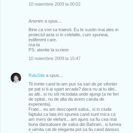
10 noiembrie 2009 la 00:02
Anonim a spus…
Bine ca vrei sa traiesti. Eu te sustin mai ales in
proiectul asta si in celelalte, cum spuneai,
indiferent care.
ma-ta
PS: atentie la scriere
10 noiembrie 2009 la 15:47
RaluSite
a spus…
Tii minte cand te-am pus sa sari de pe sifonier
pe pat si ti-ai spart arcada? daca nu ai tu idei..
au alti.. si nu stii niciodata unde ajungi (a ne feri
de spital.. nu de alta da avem caruta de
experienta).
Frate... eu am descoperit salsa.. si in ciuda
faptului ca tata imi spunea cand sunt mica ca
am mers de elefant... am ajuns sa fiu cea mai
buna dansatoare de salsa din Bahrain.. si lumea
e uimita cat de eleganta pot sa fiu cand dansez.