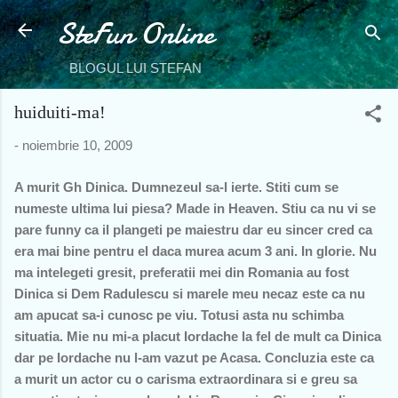
SteFun Online
Treceți la conținutul principal
BLOGUL LUI STEFAN
huiduiti-ma!
-
noiembrie 10, 2009
A murit Gh Dinica. Dumnezeul sa-l ierte. Stiti cum se
numeste ultima lui piesa? Made in Heaven. Stiu ca nu vi se
pare funny ca il plangeti pe maiestru dar eu sincer cred ca
era mai bine pentru el daca murea acum 3 ani. In glorie. Nu
ma intelegeti gresit, preferatii mei din Romania au fost
Dinica si Dem Radulescu si marele meu necaz este ca nu
am apucat sa-i cunosc pe viu. Totusi asta nu schimba
situatia. Mie nu mi-a placut Iordache la fel de mult ca Dinica
dar pe Iordache nu l-am vazut pe Acasa. Concluzia este ca
a murit un actor cu o carisma extraordinara si e greu sa