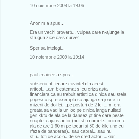
10 noiembrie 2009 la 19:06
t
a
Anonim a spus…
r
Era un vechi proverb..."vulpea care n-ajunge la
i
struguri zice ca-s curve"
i
Sper sa intelegi...
10 noiembrie 2009 la 19:14
paul coaieee a spus…
subscriu pt fiecare cuvintel din acest
articol.....am blestemat si eu criza asta
financiara ca au trebuit artisti ca dinica sau stela
popescu spre exemplu sa ajunga sa joace in
mizerii de doi lei....pe posturi de 2 lei....mi-era
greata sa vad la un loc pe dinica langa nulitati
gen kktu de ala de la dansez pt tine care peste
noapte a ajuns actor (nui stiu numele...oricum e
ala de are 1,60 m pe tocuri si 50 de kile und cu
rfeza de banderas)...sau cabral....sau nu
stiu...toti de acolo...de se cred actori....kiar