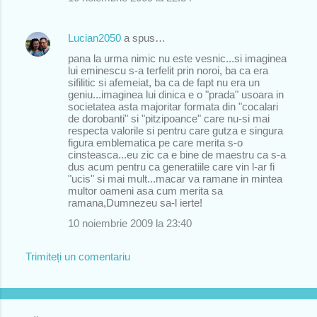
Lucian2050
a spus…
pana la urma nimic nu este vesnic...si imaginea
lui eminescu s-a terfelit prin noroi, ba ca era
sifilitic si afemeiat, ba ca de fapt nu era un
geniu...imaginea lui dinica e o "prada" usoara in
societatea asta majoritar formata din "cocalari
de dorobanti" si "pitzipoance" care nu-si mai
respecta valorile si pentru care gutza e singura
figura emblematica pe care merita s-o
cinsteasca...eu zic ca e bine de maestru ca s-a
dus acum pentru ca generatiile care vin l-ar fi
"ucis" si mai mult...macar va ramane in mintea
multor oameni asa cum merita sa
ramana,Dumnezeu sa-l ierte!
10 noiembrie 2009 la 23:40
Trimiteți un comentariu