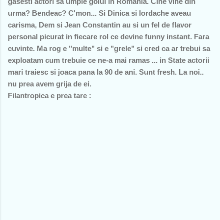
gasesti actori sa umple golul in Romania. Cine vine din
urma? Bendeac? C'mon... Si Dinica si Iordache aveau
carisma, Dem si Jean Constantin au si un fel de flavor
personal picurat in fiecare rol ce devine funny instant. Fara
cuvinte. Ma rog e "multe" si e "grele" si cred ca ar trebui sa
exploatam cum trebuie ce ne-a mai ramas ... in State actorii
mari traiesc si joaca pana la 90 de ani. Sunt fresh. La noi..
nu prea avem grija de ei.
Filantropica e prea tare :