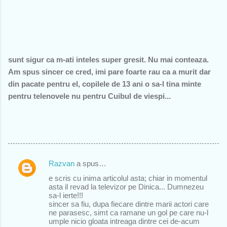
sunt sigur ca m-ati inteles super gresit. Nu mai conteaza.
Am spus sincer ce cred, imi pare foarte rau ca a murit dar
din pacate pentru el, copilele de 13 ani o sa-l tina minte
pentru telenovele nu pentru Cuibul de viespi...
Razvan
a spus…
C
e scris cu inima articolul asta; chiar in momentul
o
asta il revad la televizor pe Dinica... Dumnezeu
sa-l ierte!!!
m
sincer sa fiu, dupa fiecare dintre marii actori care
e
ne parasesc, simt ca ramane un gol pe care nu-l
umple nicio gloata intreaga dintre cei de-acum
n