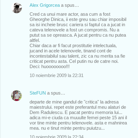
Alex Grigorcea
a spus…
Cred ca unui mare actor, asa cum a fost
Gheorghe Dinica, ii este greu sau chiar imposibil
sa isi incheie brusc cariera si faptul ca a jucat in
cateva telenovele a fost un compromis. Nu a
putut sa se opreasca. A jucat pentru ca nu putea
altfel.
Chiar daca ar fi facut prostitutie intelectuala,
jucand in acele telenovele, tinand cont de
incontestabilul sau talent, zic ca nu merita sa fie
criticat pentru asta. Cel putin nu de catre noi.
Deci: huoooooooo!!!
10 noiembrie 2009 la 22:31
SteFUN
a spus…
departe de mine gandul de "critica" la adresa
maiestrului. repet este preferantul meu alaturi de
Dem Radulescu. E pacat pentru memoria lui...
adica mi-e ciuda ca muuulte femei peste 15 ani il
vor tine minte pentru telenovele. asta e mahnirea
mea. nu e tinut minte pentru puiutzu...
10 noiembrie 2009 la 22:34