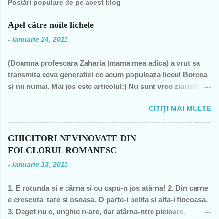
Postări populare de pe acest blog
Apel către noile lichele
-
ianuarie 24, 2011
(Doamna profesoara Zaharia (mama mea adica) a vrut sa
transmita ceva generatiei ce acum populeaza liceul Borcea
si nu numai. Mai jos este articolul:) Nu sunt vreo ziaristă
angajată la vreun mogul de presă, nu sunt membra vreunui
CITIȚI MAI MULTE
partid- n-am fost decât membră a PCR, câteva luni în 1989,
şi mi-a ajuns şi pentru perioada de după 1989-, nu sunt
decât una dintre miile de profesoare, o bugetară nesimţită,
GHICITORI NEVINOVATE DIN
care şi-a permis, cu neruşinare, să sărăcească această ţară,
FOLCLORUL ROMANESC
o bugetară care nu produce nimic concret şi care mai
-
ianuarie 13, 2011
scoate şi tâmpiţi în urma prestaţiei sale- asa cum rezultă
din discursul primului politician al ţării. "Mea culpa" (pentru
1. E rotunda si e cârna si cu capu-n jos atârna! 2. Din carne
pdl-işti, aceasta nu e o înjurătură)! Recunosc acum că din
e crescuta, tare si osoasa. O parte-i belita si alta-i flocoasa.
1990 şi până în acest an de graţie, am fost mereu în
3. Deget nu e, unghie n-are, dar atârna-ntre picioare.
opoziţie, chiar şi atunci când au ieşit cei pe care i-am votat-