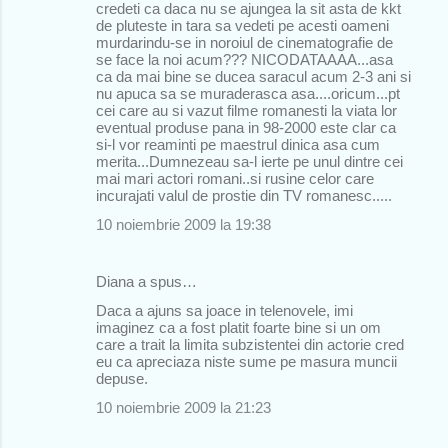
credeti ca daca nu se ajungea la sit asta de kkt
de pluteste in tara sa vedeti pe acesti oameni
murdarindu-se in noroiul de cinematografie de
se face la noi acum??? NICODATAAAA...asa
ca da mai bine se ducea saracul acum 2-3 ani si
nu apuca sa se muraderasca asa....oricum...pt
cei care au si vazut filme romanesti la viata lor
eventual produse pana in 98-2000 este clar ca
si-l vor reaminti pe maestrul dinica asa cum
merita...Dumnezeau sa-l ierte pe unul dintre cei
mai mari actori romani..si rusine celor care
incurajati valul de prostie din TV romanesc.....
10 noiembrie 2009 la 19:38
Diana a spus…
Daca a ajuns sa joace in telenovele, imi
imaginez ca a fost platit foarte bine si un om
care a trait la limita subzistentei din actorie cred
eu ca apreciaza niste sume pe masura muncii
depuse.
10 noiembrie 2009 la 21:23