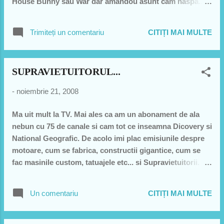
House Bunny sau War dar amandou asunt cam naspa...
adik poate-s faine dar nu pe gustul meu... am mai vazut si
Burn after reading cu un super super cast dar cam de
Trimiteți un comentariu
CITIȚI MAI MULTE
porc si Bond dar ma asteptam sa fie mai fainutz sincer.
Cam tras de par... pun si traileru de la Taken... liam
Nesson f tare:
SUPRAVIETUITORUL...
-
noiembrie 21, 2008
Ma uit mult la TV. Mai ales ca am un abonament de ala
nebun cu 75 de canale si cam tot ce inseamna Dicovery si
National Geografic. De acolo imi plac emisiunile despre
motoare, cum se fabrica, constructii gigantice, cum se
fac masinile custom, tatuajele etc... si Supravietuitorii.
Adica seriile alea cu barbati adevarati care sunt lasati in
mijlocul junglei si ei trebuie sa se descurce pana ajung
Un comentariu
CITIȚI MAI MULTE
inapoi la civilizatie. Sunt de astia care mananca rahat de
termite si dorm in frunze de cactus ca sa
supravietuiasca. Am vazut sapt asta un alt