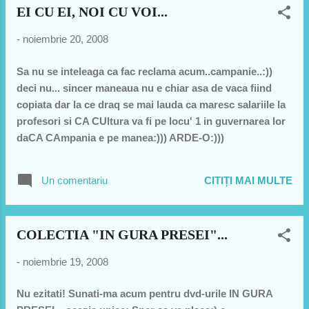
EI CU EI, NOI CU VOI...
"supravietuitor". Un tip nou pe "piata" discovery. El a
stat 7 zile in Alaska ..singur... doar cu un canoe si 4
-
noiembrie 20, 2008
camere de filmat. Partea buna e ca a reusit sa stea .. de
fapt sa reziste cele 7 zile si s-a intors la civilizatie. Partea
Sa nu se inteleaga ca fac reclama acum..campanie..:))
funny este ca nu stia sa faca nik. M-am pisat pe mine de
deci nu... sincer maneaua nu e chiar asa de vaca fiind
ras. Eu care ma uitam sa vad ce stie si asta sa faca si il
copiata dar la ce draq se mai lauda ca maresc salariile la
vad cum vorbeste despre el ce cunostinte are despre
profesori si CA CUltura va fi pe locu' 1 in guvernarea lor
supravietuit in conditii extreme. S...
daCA CAmpania e pe manea:))) ARDE-O:)))
Un comentariu
CITIȚI MAI MULTE
COLECTIA "IN GURA PRESEI"...
-
noiembrie 19, 2008
Nu ezitati! Sunati-ma acum pentru dvd-urile IN GURA