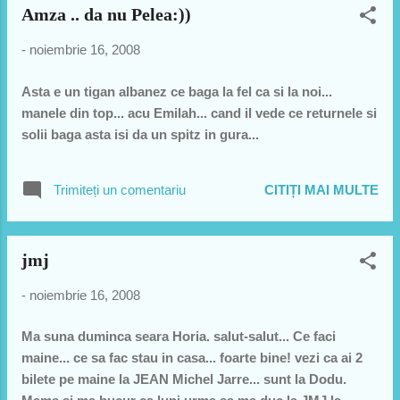
Amza .. da nu Pelea:))
-
noiembrie 16, 2008
Asta e un tigan albanez ce baga la fel ca si la noi...
manele din top... acu Emilah... cand il vede ce returnele si
solii baga asta isi da un spitz in gura...
Trimiteți un comentariu
CITIȚI MAI MULTE
jmj
-
noiembrie 16, 2008
Ma suna duminca seara Horia. salut-salut... Ce faci
maine... ce sa fac stau in casa... foarte bine! vezi ca ai 2
bilete pe maine la JEAN Michel Jarre... sunt la Dodu.