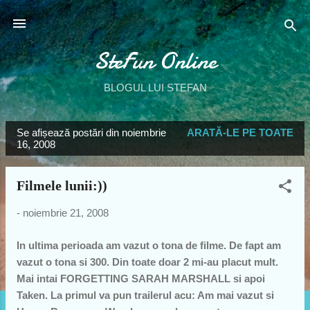
Treceți la conținutul principal
SteFun Online
BLOGUL LUI STEFAN
Se afișează postări din noiembrie
ARATĂ-LE PE TOATE
P
16, 2008
o
s
Filmele lunii:))
t
ă
-
noiembrie 21, 2008
r
In ultima perioada am vazut o tona de filme. De fapt am
i
vazut o tona si 300. Din toate doar 2 mi-au placut mult.
Mai intai FORGETTING SARAH MARSHALL si apoi
Taken. La primul va pun trailerul acu: Am mai vazut si