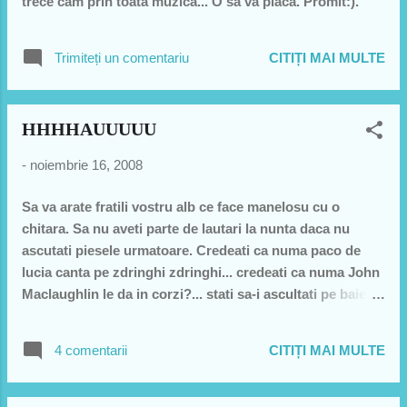
trece cam prin toata muzica... O sa va placa. Promit:).
Trimiteți un comentariu
CITIȚI MAI MULTE
HHHHAUUUUU
-
noiembrie 16, 2008
Sa va arate fratili vostru alb ce face manelosu cu o
chitara. Sa nu aveti parte de lautari la nunta daca nu
ascutati piesele urmatoare. Credeati ca numa paco de
lucia canta pe zdringhi zdringhi... credeati ca numa John
Maclaughlin le da in corzi?... stati sa-i ascultati pe baietii
astia... ori va plac.. ori o sa muriti de ras... una din
2...:)))... apropo... Oaky(dragos pardon:D ) eu ti-am spus
4 comentarii
CITIȚI MAI MULTE
ca asta se cere.. tu "nuuu" ... ti-a trebuit conservator...
caca-te pe frigian si micsolidian:))))