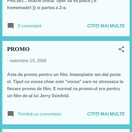
PRESEI... ocazie unica: Sper sa va placa:) e
homemade!:)) si partea a 2-a:
9 comentarii
CITIȚI MAI MULTE
PROMO
-
noiembrie 19, 2008
Asta da promo pentru un film. Intamplator am dat peste
el. Tipul cu vocea chiar este "vocea" care ne streseaza la
fiecare promo de film. E normal ca promo-ul era pentru
un film de-al lui Jerry Seinfeld.
Trimiteți un comentariu
CITIȚI MAI MULTE