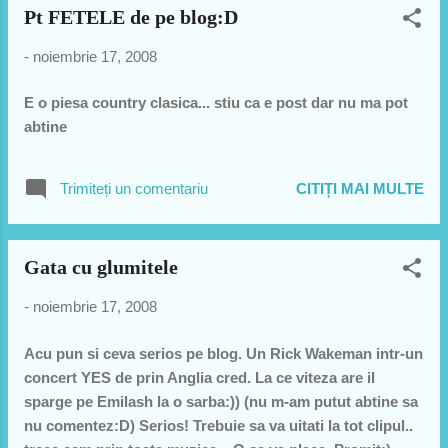
Pt FETELE de pe blog:D
-
noiembrie 17, 2008
E o piesa country clasica... stiu ca e post dar nu ma pot
abtine
Trimiteți un comentariu
CITIȚI MAI MULTE
Gata cu glumitele
-
noiembrie 17, 2008
Acu pun si ceva serios pe blog. Un Rick Wakeman intr-un
concert YES de prin Anglia cred. La ce viteza are il
sparge pe Emilash la o sarba:)) (nu m-am putut abtine sa
nu comentez:D) Serios! Trebuie sa va uitati la tot clipul..