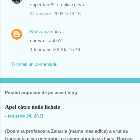
super tare!!!!o replica ceva...
o
31 ianuarie 2009 la 14:15
m
e
Razvan
a spus…
n
cumva....John?
t
1 februarie 2009 la 16:49
a
r
Trimiteți un comentariu
i
i
Postări populare de pe acest blog
Apel către noile lichele
-
ianuarie 24, 2011
(Doamna profesoara Zaharia (mama mea adica) a vrut sa
transmita ceva generatiei ce acum populeaza liceul Borcea