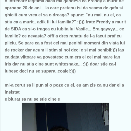
o intrebare legitima daca ma gandesc ca Freddy a murit de
aproape 20 de ani... la care pretenu isi da seama de gafa si
ghiciti cum vrea el sa o dreaga? spune: "nu mai, nu el, ca
stiu ca a murit.. adik fii lui familia?" :)))) frate Freddy a murit
de SIDA ca si-o tragea cu iubita lui Vasile... Era gayyyy... ce
familie? ce nevasta? offf a dres rahatu de l-a facut praf cu
pliciu. Se pare ca a fost cel mai penibil moment din viata lui
de rocker dar acum il stim si noi deci e si mai penibil:))) las
ca data viitoare va povestesc cum era el cel mai mare fan
iris dar nu stia cine sunt whitesnake... :))) doar stie ca-l
iubesc deci nu se supara..coaie!:)))
mi-a cerut sa ii pun si o poze cu el. eu am zis ca nu dar el a
insistat
e blurat sa nu se stie cine e