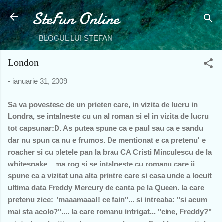
SteFun Online
Treceți la conținutul principal
BLOGUL LUI STEFAN
London
-
ianuarie 31, 2009
Sa va povestesc de un prieten care, in vizita de lucru in
Londra, se intalneste cu un al roman si el in vizita de lucru
tot capsunar:D. As putea spune ca e paul sau ca e sandu
dar nu spun ca nu e frumos. De mentionat e ca pretenu' e
roacher si cu pletele pan la brau CA Cristi Minculescu de la
whitesnake... ma rog si se intalneste cu romanu care ii
spune ca a vizitat una alta printre care si casa unde a locuit
ultima data Freddy Mercury de canta pe la Queen. la care
pretenu zice: "maaamaaa!! ce fain"... si intreaba: "si acum
mai sta acolo?".... la care romanu intrigat... "cine, Freddy?"