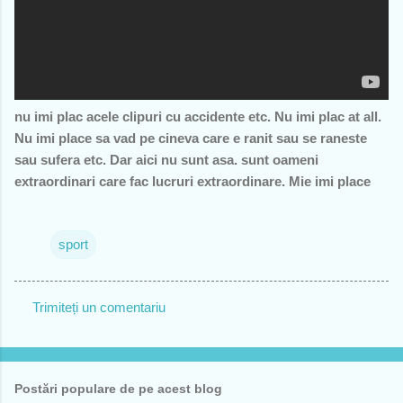
nu imi plac acele clipuri cu accidente etc. Nu imi plac at all.
Nu imi place sa vad pe cineva care e ranit sau se raneste
sau sufera etc. Dar aici nu sunt asa. sunt oameni
extraordinari care fac lucruri extraordinare. Mie imi place
sport
Trimiteți un comentariu
C
o
m
Postări populare de pe acest blog
e