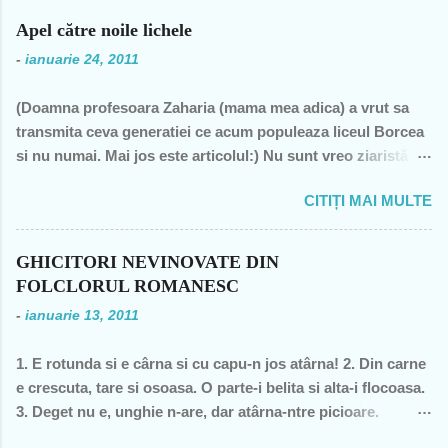
n
Apel către noile lichele
t
-
ianuarie 24, 2011
a
(Doamna profesoara Zaharia (mama mea adica) a vrut sa
r
transmita ceva generatiei ce acum populeaza liceul Borcea
i
si nu numai. Mai jos este articolul:) Nu sunt vreo ziaristă
i
angajată la vreun mogul de presă, nu sunt membra vreunui
CITIȚI MAI MULTE
partid- n-am fost decât membră a PCR, câteva luni în 1989,
şi mi-a ajuns şi pentru perioada de după 1989-, nu sunt
decât una dintre miile de profesoare, o bugetară nesimţită,
GHICITORI NEVINOVATE DIN
care şi-a permis, cu neruşinare, să sărăcească această ţară,
FOLCLORUL ROMANESC
o bugetară care nu produce nimic concret şi care mai
-
ianuarie 13, 2011
scoate şi tâmpiţi în urma prestaţiei sale- asa cum rezultă
din discursul primului politician al ţării. "Mea culpa" (pentru
1. E rotunda si e cârna si cu capu-n jos atârna! 2. Din carne
pdl-işti, aceasta nu e o înjurătură)! Recunosc acum că din
e crescuta, tare si osoasa. O parte-i belita si alta-i flocoasa.
1990 şi până în acest an de graţie, am fost mereu în
3. Deget nu e, unghie n-are, dar atârna-ntre picioare.
opoziţie, chiar şi atunci când au ieşit cei pe care i-am votat-
Orisicine se întrece, s-o apuce si s-o frece. 4. Cine se urca,
de două ori s-a întâmplat – pentru că m-au dezamăgit toţi,