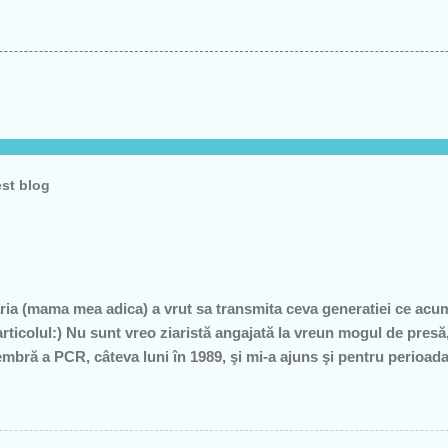
est blog
ia (mama mea adica) a vrut sa transmita ceva generatiei ce acu
articolul:) Nu sunt vreo ziaristă angajată la vreun mogul de pre
mbră a PCR, câteva luni în 1989, şi mi-a ajuns şi pentru perioad
profesoare, o bugetară nesimţită, care şi-a permis, cu neruşinar
roduce nimic concret şi care mai scoate şi tâmpiţi în urma presta
itician al ţării. "Mea culpa" (pentru pdl-işti, aceasta nu e o înju