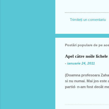
Trimiteți un comentariu
C
o
m
Postări populare de pe ac
e
n
Apel către noile lichele
t
-
ianuarie 24, 2011
a
r
(Doamna profesoara Zahar
i
si nu numai. Mai jos este 
i
partid- n-am fost decât me
decât una dintre miile de 
ţară, o bugetară care nu p
din discursul primului pol