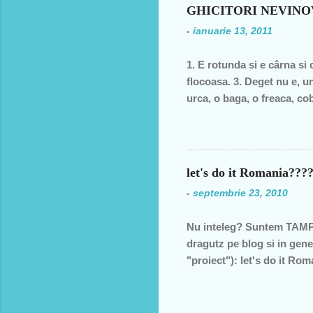
din 1990 şi până în acest a
GHICITORI NEVIN
de două ori s-a întâmplat 
-
ianuarie 13, 2011
speranţa că ceva se va sch
1. E rotunda si e cârna si 
flocoasa. 3. Deget nu e, un
urca, o baga, o freaca, cob
moale? 6. În fata mareata, 
fund si intra toata. Si acu
postala, timbrul 7. cizma Da
let's do it Romania??
-
septembrie 23, 2010
Nu inteleg? Suntem TAMPI
dragutz pe blog si in gene
"proiect"): let's do it R
viitor, nepotilor, ca noi
GUNOI!!! Va rocomand sa N
nu sunt "ardeiul gras din 