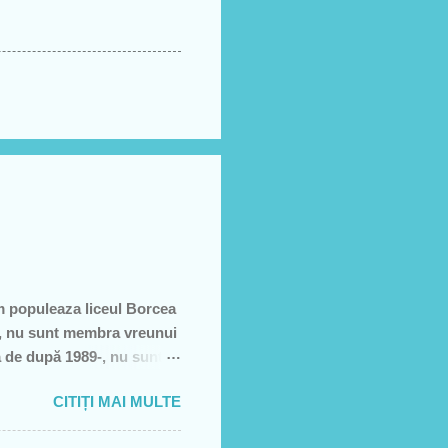
m populeaza liceul Borcea
să, nu sunt membra vreunui
a de după 1989-, nu sunt
e, să sărăcească această
CITIȚI MAI MULTE
ţiei sale- asa cum rezultă
rătură)! Recunosc acum că