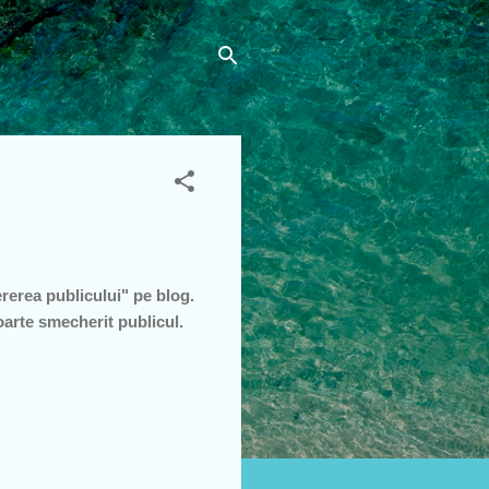
rerea publicului" pe blog.
Foarte smecherit publicul.