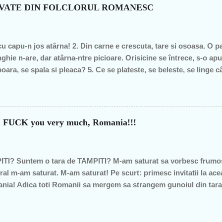
n de graţie, am fost mereu în opoziţie, chiar şi atunci când au ieş
OVATE DIN FOLCLORUL ROMANESC
– pentru că m-au dezamăgit toţi, mai mult sau mai puţin. De fieca
imba, o dată cu noua generaţie. Î...
cu capu-n jos atârna! 2. Din carne e crescuta, tare si osoasa. O part
ghie n-are, dar atârna-ntre picioare. Orisicine se întrece, s-o apu
oara, se spala si pleaca? 5. Ce se plateste, se beleste, se linge 
pe margine creata, în spate o lingi, în fata o-mpingi. 7. Piele vie-n
m raspunsurile... 1. ghinda 2. pana de gâsca 3. tâta vacii 4. cosaru
ca v-ati gandit la prostii.... sa va fie rusine....
?? FUCK you very much, Romania!!!
TI? Suntem o tara de TAMPITI? M-am saturat sa vorbesc frumos
ral m-am saturat. M-am saturat! Pe scurt: primesc invitatii la ace
omania! Adica toti Romanii sa mergem sa strangem gunoiul din tar
 am fost cei care am strans gunoiul in Romania etc"... DA EU N
U va duceti la acest "eveniment" si am sa explic imediat de ce. 
presa". Adica nu am parerea asta doar asa, ca e mai cool sa fii i