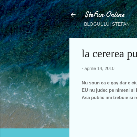
SteFun Online
BLOGUL LUI STEFAN
la cererea p
-
aprilie 14, 2010
Nu spun ca e gay dar e ci
EU nu judec pe nimeni si il
Asa public imi trebuie si m