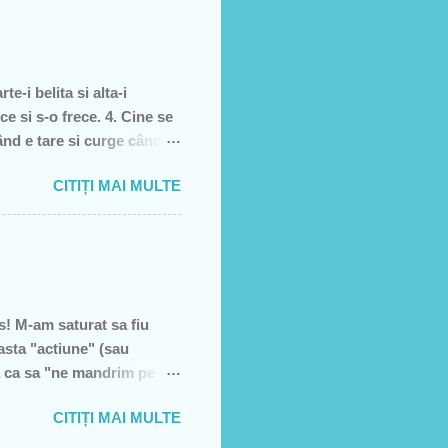
it cei pe care i-am votat-
re dată, însă, aveam
e-i belita si alta-i
ce si s-o frece. 4. Cine se
când e tare si curge când e
, piele moarta, dai din
CITIȚI MAI MULTE
l 5. înghetata 6. marca
! M-am saturat sa fiu
asta "actiune" (sau
a ca sa "ne mandrim pe
U VREAU SA STRANG
CITIȚI MAI MULTE
Mai intai sa precizez ca
mpotriva! De multe ori am