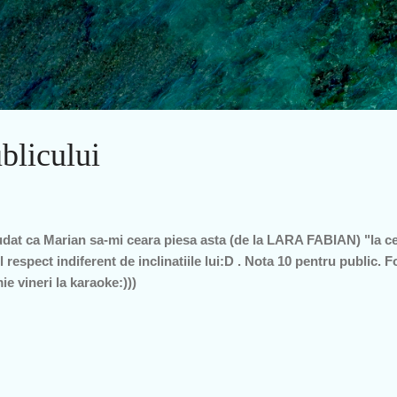
Treceți la conținutul principal
ublicului
udat ca Marian sa-mi ceara piesa asta (de la LARA FABIAN) "la ce
 respect indiferent de inclinatiile lui:D . Nota 10 pentru public. 
ie vineri la karaoke:)))