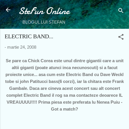
SteFun Online
Treceți la conținutul principal
BLOGUL LUI STEFAN
ELECTRIC BAND...
-
martie 24, 2008
Se pare ca Chick Corea este unul dintre gigantii care a unit
altii giganti (poate atunci inca necunoscuti) si a facut
proiecte unice... asa cum este Electric Band cu Dave Weckl
tobe si john Patitucci bass(6 corzi), iar la chitara este Frank
Gambale. Daca are cineva acest concert sau alt concert
complet Electric Band il rog sa ma contacteze deoarece IL
VREAUUUU!!!! Prima piesa este preferata lu Nenea Puiu -
Got a match?