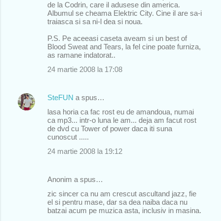
o
de la Codrin, care il adusese din america.
Albumul se cheama Elektric City. Cine il are sa-i
m
traiasca si sa ni-l dea si noua.
e
P.S. Pe aceeasi caseta aveam si un best of
n
Blood Sweat and Tears, la fel cine poate furniza,
as ramane indatorat..
t
24 martie 2008 la 17:08
a
r
SteFUN
a spus…
i
i
lasa horia ca fac rost eu de amandoua, numai
ca mp3... intr-o luna le am... deja am facut rost
de dvd cu Tower of power daca iti suna
cunoscut .....
24 martie 2008 la 19:12
Anonim a spus…
zic sincer ca nu am crescut ascultand jazz, fie
el si pentru mase, dar sa dea naiba daca nu
batzai acum pe muzica asta, inclusiv in masina.