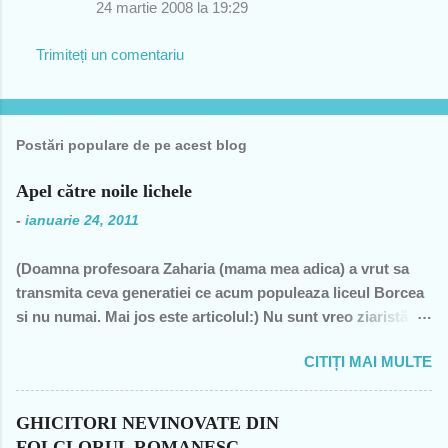
24 martie 2008 la 19:29
Trimiteți un comentariu
Postări populare de pe acest blog
Apel către noile lichele
-
ianuarie 24, 2011
(Doamna profesoara Zaharia (mama mea adica) a vrut sa
transmita ceva generatiei ce acum populeaza liceul Borcea
si nu numai. Mai jos este articolul:) Nu sunt vreo ziaristă
angajată la vreun mogul de presă, nu sunt membra vreunui
CITIȚI MAI MULTE
partid- n-am fost decât membră a PCR, câteva luni în 1989,
şi mi-a ajuns şi pentru perioada de după 1989-, nu sunt
decât una dintre miile de profesoare, o bugetară nesimţită,
GHICITORI NEVINOVATE DIN
care şi-a permis, cu neruşinare, să sărăcească această ţară,
FOLCLORUL ROMANESC