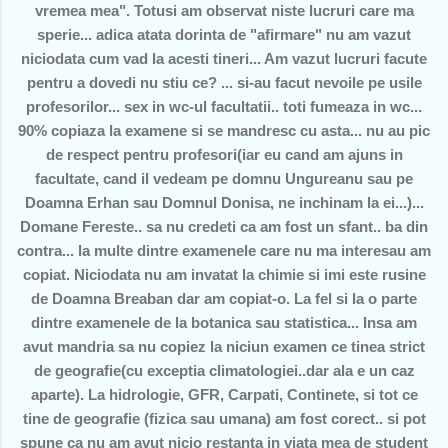
vremea mea". Totusi am observat niste lucruri care ma
sperie... adica atata dorinta de "afirmare" nu am vazut
niciodata cum vad la acesti tineri... Am vazut lucruri facute
pentru a dovedi nu stiu ce? ... si-au facut nevoile pe usile
profesorilor... sex in wc-ul facultatii.. toti fumeaza in wc...
90% copiaza la examene si se mandresc cu asta... nu au pic
de respect pentru profesori(iar eu cand am ajuns in
facultate, cand il vedeam pe domnu Ungureanu sau pe
Doamna Erhan sau Domnul Donisa, ne inchinam la ei...)...
Domane Fereste.. sa nu credeti ca am fost un sfant.. ba din
contra... la multe dintre examenele care nu ma interesau am
copiat. Niciodata nu am invatat la chimie si imi este rusine
de Doamna Breaban dar am copiat-o. La fel si la o parte
dintre examenele de la botanica sau statistica... Insa am
avut mandria sa nu copiez la niciun examen ce tinea strict
de geografie(cu exceptia climatologiei..dar ala e un caz
aparte). La hidrologie, GFR, Carpati, Continete, si tot ce
tine de geografie (fizica sau umana) am fost corect.. si pot
spune ca nu am avut nicio restanta in viata mea de student