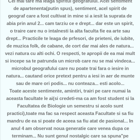
Cel mai tare ma leaga spiritul geografului. Acel sentiment
de apartenenta(putin spus), sentiment, acel spirit de
geograf care a fost cultivat in mine si a iesit la suprata de
abia prin anul 2... cam tarziu ce e drept... dar este un spirit,
o traire care nu o intalnesti la alta faculta fie ea arte sau
drept... Practicile te leaga de prfesori, de prieteni, de iubite,
de muzica folk, de cabane, de cort dar mai ales de natura...
vezi natura cu alti ochi. O respecti, te apropii de ea mai mult
si incepe sa te patrunda un microb care nu se mai vindeca...
microbul geografului care nu poate trai fara o iesire in
natura... cautand orice pretext pentru a iesi in aer de munte
sau de mare ori podis... nu conteaza... esti acolo...
Toate aceste sentimente, amintiri, trairi pe care numai la
aceasta facultate le ai(si credeti-ma ca am fost student si la
Facultatea de Biologie un semestru si acolo sunt
practici),toate ma fac sa respect aceasta Facultate si sa fiu
mandru de ea si poate de aceea sa fiu atat de pasional... In
anul 4 am observat noua generatie care venea dupa ce
terminam... Nu sunt genul nostalgic care sa spuna"pe