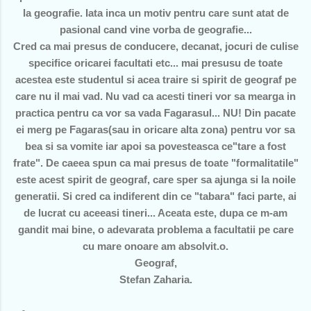
la geografie. Iata inca un motiv pentru care sunt atat de
pasional cand vine vorba de geografie...
Cred ca mai presus de conducere, decanat, jocuri de culise
specifice oricarei facultati etc... mai presusu de toate
acestea este studentul si acea traire si spirit de geograf pe
care nu il mai vad. Nu vad ca acesti tineri vor sa mearga in
practica pentru ca vor sa vada Fagarasul... NU! Din pacate
ei merg pe Fagaras(sau in oricare alta zona) pentru vor sa
bea si sa vomite iar apoi sa povesteasca ce"tare a fost
frate". De caeea spun ca mai presus de toate "formalitatile"
este acest spirit de geograf, care sper sa ajunga si la noile
generatii. Si cred ca indiferent din ce "tabara" faci parte, ai
de lucrat cu aceeasi tineri... Aceata este, dupa ce m-am
gandit mai bine, o adevarata problema a facultatii pe care
cu mare onoare am absolvit.o.
Geograf,
Stefan Zaharia.