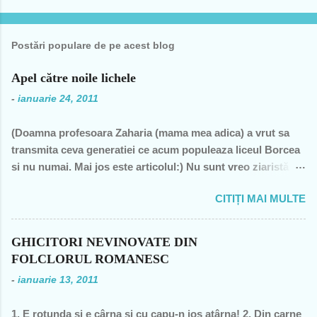
Postări populare de pe acest blog
Apel către noile lichele
-
ianuarie 24, 2011
(Doamna profesoara Zaharia (mama mea adica) a vrut sa
transmita ceva generatiei ce acum populeaza liceul Borcea
si nu numai. Mai jos este articolul:) Nu sunt vreo ziaristă
angajată la vreun mogul de presă, nu sunt membra vreunui
CITIȚI MAI MULTE
partid- n-am fost decât membră a PCR, câteva luni în 1989,
şi mi-a ajuns şi pentru perioada de după 1989-, nu sunt
decât una dintre miile de profesoare, o bugetară nesimţită,
GHICITORI NEVINOVATE DIN
care şi-a permis, cu neruşinare, să sărăcească această ţară,
FOLCLORUL ROMANESC
o bugetară care nu produce nimic concret şi care mai
-
ianuarie 13, 2011
scoate şi tâmpiţi în urma prestaţiei sale- asa cum rezultă
din discursul primului politician al ţării. "Mea culpa" (pentru
1. E rotunda si e cârna si cu capu-n jos atârna! 2. Din carne