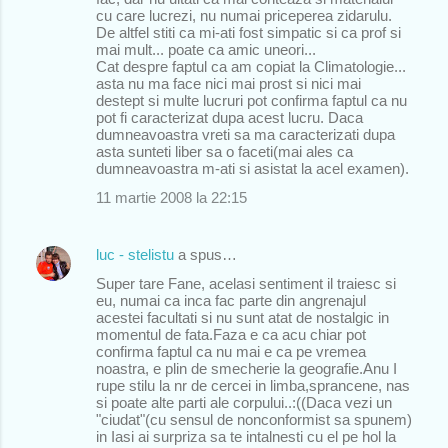
cu care lucrezi, nu numai priceperea zidarulu.
De altfel stiti ca mi-ati fost simpatic si ca prof si
mai mult... poate ca amic uneori...
Cat despre faptul ca am copiat la Climatologie...
asta nu ma face nici mai prost si nici mai
destept si multe lucruri pot confirma faptul ca nu
pot fi caracterizat dupa acest lucru. Daca
dumneavoastra vreti sa ma caracterizati dupa
asta sunteti liber sa o faceti(mai ales ca
dumneavoastra m-ati si asistat la acel examen).
11 martie 2008 la 22:15
luc - stelistu
a spus…
Super tare Fane, acelasi sentiment il traiesc si
eu, numai ca inca fac parte din angrenajul
acestei facultati si nu sunt atat de nostalgic in
momentul de fata.Faza e ca acu chiar pot
confirma faptul ca nu mai e ca pe vremea
noastra, e plin de smecherie la geografie.Anu I
rupe stilu la nr de cercei in limba,sprancene, nas
si poate alte parti ale corpului..:((Daca vezi un
"ciudat"(cu sensul de nonconformist sa spunem)
in Iasi ai surpriza sa te intalnesti cu el pe hol la