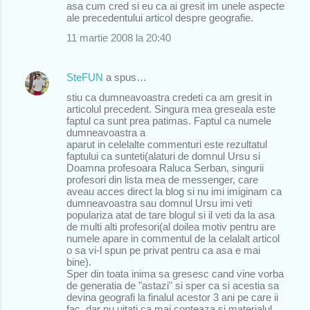
asa cum cred si eu ca ai gresit im unele aspecte
ale precedentului articol despre geografie.
11 martie 2008 la 20:40
SteFUN
a spus…
stiu ca dumneavoastra credeti ca am gresit in
articolul precedent. Singura mea greseala este
faptul ca sunt prea patimas. Faptul ca numele
dumneavoastra a
aparut in celelalte commenturi este rezultatul
faptului ca sunteti(alaturi de domnul Ursu si
Doamna profesoara Raluca Serban, singurii
profesori din lista mea de messenger, care
aveau acces direct la blog si nu imi imiginam ca
dumneavoastra sau domnul Ursu imi veti
populariza atat de tare blogul si il veti da la asa
de multi alti profesori(al doilea motiv pentru are
numele apare in commentul de la celalalt articol
o sa vi-l spun pe privat pentru ca asa e mai
bine).
Sper din toata inima sa gresesc cand vine vorba
de generatia de "astazi" si sper ca si acestia sa
devina geografi la finalul acestor 3 ani pe care ii
fac, dar nu uitati ca mai conteaza si materialul