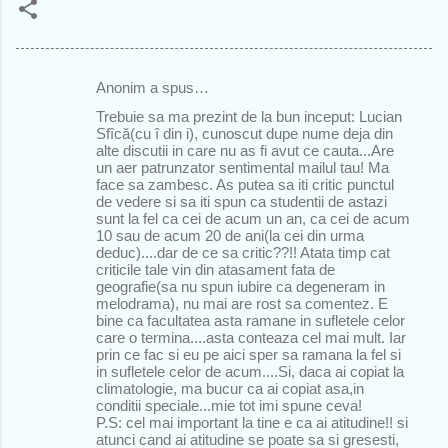
Anonim a spus…
C
Trebuie sa ma prezint de la bun inceput: Lucian
o
Sfîcă(cu î din i), cunoscut dupe nume deja din
alte discutii in care nu as fi avut ce cauta...Are
m
un aer patrunzator sentimental mailul tau! Ma
e
face sa zambesc. As putea sa iti critic punctul
de vedere si sa iti spun ca studentii de astazi
n
sunt la fel ca cei de acum un an, ca cei de acum
10 sau de acum 20 de ani(la cei din urma
t
deduc)....dar de ce sa critic??!! Atata timp cat
a
criticile tale vin din atasament fata de
geografie(sa nu spun iubire ca degeneram in
r
melodrama), nu mai are rost sa comentez. E
bine ca facultatea asta ramane in sufletele celor
i
care o termina....asta conteaza cel mai mult. Iar
i
prin ce fac si eu pe aici sper sa ramana la fel si
in sufletele celor de acum....Si, daca ai copiat la
climatologie, ma bucur ca ai copiat asa,in
conditii speciale...mie tot imi spune ceva!
P.S: cel mai important la tine e ca ai atitudine!! si
atunci cand ai atitudine se poate sa si gresesti,