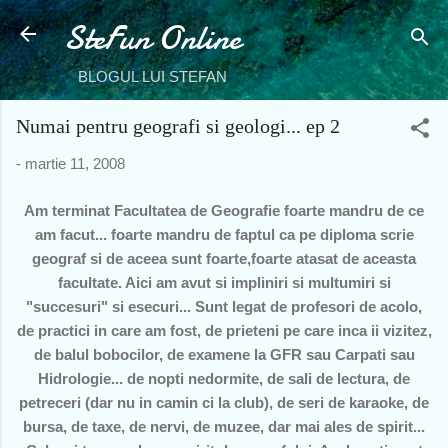
SteFun Online
Treceți la conținutul principal
BLOGUL LUI STEFAN
Numai pentru geografi si geologi... ep 2
-
martie 11, 2008
Am terminat Facultatea de Geografie foarte mandru de ce
am facut... foarte mandru de faptul ca pe diploma scrie
geograf si de aceea sunt foarte,foarte atasat de aceasta
facultate. Aici am avut si impliniri si multumiri si
"succesuri" si esecuri... Sunt legat de profesori de acolo,
de practici in care am fost, de prieteni pe care inca ii vizitez,
de balul bobocilor, de examene la GFR sau Carpati sau
Hidrologie... de nopti nedormite, de sali de lectura, de
petreceri (dar nu in camin ci la club), de seri de karaoke, de
bursa, de taxe, de nervi, de muzee, dar mai ales de spirit...