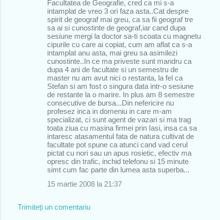
Facultatea de Geografie, cred ca mi s-a
intamplat de vreo 3 ori faza asta..Cat despre
spirit de geograf mai greu, ca sa fii geograf tre
sa ai si cunostinte de geograf,iar cand dupa
sesiune mergi la doctor sa-ti scoata cu magnetu
cipurile cu care ai copiat, cum am aflat ca s-a
intamplat anu asta, mai greu sa asimilezi
cunostinte..In ce ma priveste sunt mandru ca
dupa 4 ani de facultate si un semestru de
master nu am avut nici o restanta, la fel ca
Stefan si am fost o singura data intr-o sesiune
de restante la o marire. In plus am 8 semestre
consecutive de bursa...Din nefericire nu
profesez inca in domeniu in care m-am
specializat, ci sunt agent de vazari si ma trag
toata ziua cu masina firmei prin Iasi, insa ca sa
intaresc atasamentul fata de natura cultivat de
facultate pot spune ca atunci cand vad cerul
pictat cu nori sau un apus rosietic, efectiv ma
opresc din trafic, inchid telefonu si 15 minute
simt cum fac parte din lumea asta superba...
15 martie 2008 la 21:37
Trimiteți un comentariu