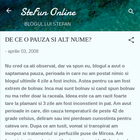
SteFun Online
Treceți la conținutul principal
BLOGUL LUI STEFAN
DE CE O PAUZA SI ALT NUME?
-
aprilie 03, 2008
Nu cred ca ati observat, dar va spun eu, blogul a avut o
saptamana pauza, perioada in care nu am postat nimic si
blogul ultimile 4 zile a fost inchis. Astea pentru ca am fost
extrem de bolnav. Inca mai sunt bolnav si cand spun bolnav
nu ma refer doar la raceala. Ideea este ca am racit foarte
tare la plamani si 3 zile am fost inconstient in pat. Am avut
perioade in care, din cauza temperaturii de peste 42 de
grade celsius, deliram sau imi pierdeam cunostinta pentru
cateva ore. Dupa ce am tusit, vomat si transpirat am
inceput si tratamentul si perfuziile puse de Mircea. Am