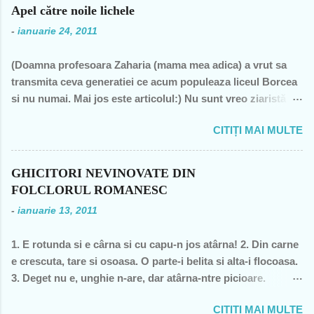
Apel către noile lichele
-
ianuarie 24, 2011
(Doamna profesoara Zaharia (mama mea adica) a vrut sa
transmita ceva generatiei ce acum populeaza liceul Borcea
si nu numai. Mai jos este articolul:) Nu sunt vreo ziaristă
angajată la vreun mogul de presă, nu sunt membra vreunui
CITIȚI MAI MULTE
partid- n-am fost decât membră a PCR, câteva luni în 1989,
şi mi-a ajuns şi pentru perioada de după 1989-, nu sunt
decât una dintre miile de profesoare, o bugetară nesimţită,
GHICITORI NEVINOVATE DIN
care şi-a permis, cu neruşinare, să sărăcească această ţară,
FOLCLORUL ROMANESC
o bugetară care nu produce nimic concret şi care mai
-
ianuarie 13, 2011
scoate şi tâmpiţi în urma prestaţiei sale- asa cum rezultă
din discursul primului politician al ţării. "Mea culpa" (pentru
1. E rotunda si e cârna si cu capu-n jos atârna! 2. Din carne
pdl-işti, aceasta nu e o înjurătură)! Recunosc acum că din
e crescuta, tare si osoasa. O parte-i belita si alta-i flocoasa.
1990 şi până în acest an de graţie, am fost mereu în
3. Deget nu e, unghie n-are, dar atârna-ntre picioare.
opoziţie, chiar şi atunci când au ieşit cei pe care i-am votat-
Orisicine se întrece, s-o apuce si s-o frece. 4. Cine se urca,
de două ori s-a întâmplat – pentru că m-au dezamăgit toţi,
CITIȚI MAI MULTE
o baga, o freaca, coboara, se spala si pleaca? 5. Ce se