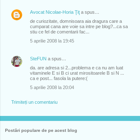
t
Avocat Nicolae-Horia Ţiţ
a spus…
a
de curiozitate, domnisoara aia dragura care a
r
cumparat cana are voie sa intre pe blog?...ca sa
stiu ce fel de comentarii fac...
i
5 aprilie 2008 la 19:45
i
SteFUN
a spus…
da. are adresa si 2...problema e ca nu am luat
vitaminele E si B ci urat mirositoarele B si N ...
ca e post... fasola la putere:(
5 aprilie 2008 la 20:04
Trimiteți un comentariu
Postări populare de pe acest blog