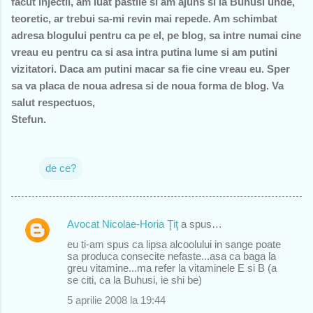
facut injectii, am luat pastile si am ajuns si la Buhusi unde,
teoretic, ar trebui sa-mi revin mai repede. Am schimbat
adresa blogului pentru ca pe el, pe blog, sa intre numai cine
vreau eu pentru ca si asa intra putina lume si am putini
vizitatori. Daca am putini macar sa fie cine vreau eu. Sper
sa va placa de noua adresa si de noua forma de blog. Va
salut respectuos,
Stefun.
de ce?
Avocat Nicolae-Horia Ţiţ
a spus…
C
eu ti-am spus ca lipsa alcoolului in sange poate
o
sa produca consecite nefaste...asa ca baga la
greu vitamine...ma refer la vitaminele E si B (a
m
se citi, ca la Buhusi, ie shi be)
e
5 aprilie 2008 la 19:44
n