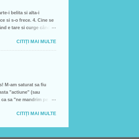
e-i belita si alta-i
ce si s-o frece. 4. Cine se
când e tare si curge când e
, piele moarta, dai din
CITIȚI MAI MULTE
l 5. înghetata 6. marca
! M-am saturat sa fiu
asta "actiune" (sau
a ca sa "ne mandrim pe
U VREAU SA STRANG
CITIȚI MAI MULTE
Mai intai sa precizez ca
mpotriva! De multe ori am
t nevoia sa o spun pe blog.
i stupid si nejustificat