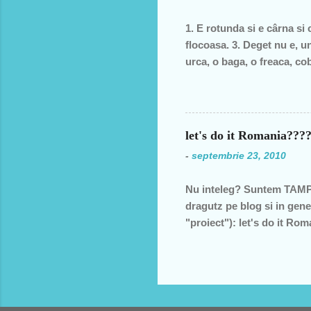
speranţa că ceva se va sch
1. E rotunda si e cârna si 
flocoasa. 3. Deget nu e, un
urca, o baga, o freaca, cob
moale? 6. În fata mareata, 
fund si intra toata. Si acu
postala, timbrul 7. cizma Da
let's do it Romania??
-
septembrie 23, 2010
Nu inteleg? Suntem TAMPI
dragutz pe blog si in gene
"proiect"): let's do it R
viitor, nepotilor, ca noi
GUNOI!!! Va rocomand sa N
nu sunt "ardeiul gras din 
mers la manifeste si "acti
Am mers pentru ca mi s-a 