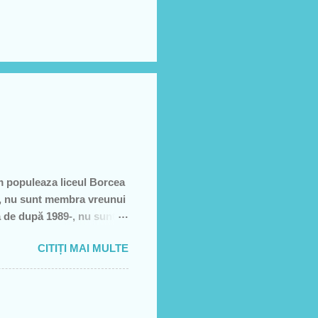
m populeaza liceul Borcea
să, nu sunt membra vreunui
a de după 1989-, nu sunt
e, să sărăcească această
CITIȚI MAI MULTE
ţiei sale- asa cum rezultă
rătură)! Recunosc acum că
it cei pe care i-am votat-
re dată, însă, aveam