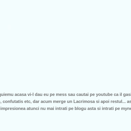
quiemu acasa vi-l dau eu pe mess sau cautai pe youtube ca il gasiti
 confutatis etc, dar acum merge un Lacrimosa si apoi restul... asa 
 impresionea atunci nu mai intrati pe blogu asta si intrati pe myn