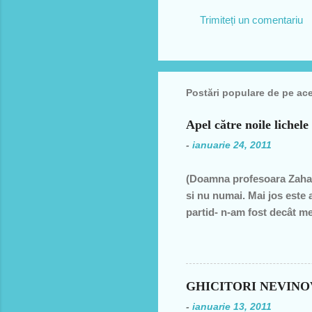
Trimiteți un comentariu
C
o
m
Postări populare de pe ac
e
n
Apel către noile lichele
t
-
ianuarie 24, 2011
a
r
(Doamna profesoara Zahar
i
si nu numai. Mai jos este 
i
partid- n-am fost decât me
decât una dintre miile de 
ţară, o bugetară care nu p
din discursul primului pol
din 1990 şi până în acest a
GHICITORI NEVIN
de două ori s-a întâmplat 
-
ianuarie 13, 2011