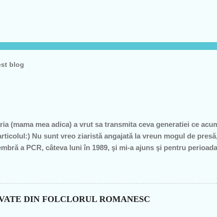
est blog
ia (mama mea adica) a vrut sa transmita ceva generatiei ce acu
articolul:) Nu sunt vreo ziaristă angajată la vreun mogul de pre
mbră a PCR, câteva luni în 1989, şi mi-a ajuns şi pentru perioad
profesoare, o bugetară nesimţită, care şi-a permis, cu neruşinar
roduce nimic concret şi care mai scoate şi tâmpiţi în urma presta
itician al ţării. "Mea culpa" (pentru pdl-işti, aceasta nu e o înju
n de graţie, am fost mereu în opoziţie, chiar şi atunci când au ieş
OVATE DIN FOLCLORUL ROMANESC
– pentru că m-au dezamăgit toţi, mai mult sau mai puţin. De fieca