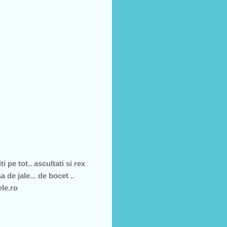
 pe tot.. ascultati si rex
de jale... de bocet ..
ele.ro