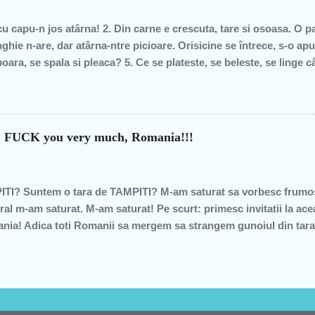
imba, o dată cu noua generaţie. Î...
cu capu-n jos atârna! 2. Din carne e crescuta, tare si osoasa. O part
ghie n-are, dar atârna-ntre picioare. Orisicine se întrece, s-o apu
oara, se spala si pleaca? 5. Ce se plateste, se beleste, se linge 
pe margine creata, în spate o lingi, în fata o-mpingi. 7. Piele vie-n
m raspunsurile... 1. ghinda 2. pana de gâsca 3. tâta vacii 4. cosaru
ca v-ati gandit la prostii.... sa va fie rusine....
?? FUCK you very much, Romania!!!
TI? Suntem o tara de TAMPITI? M-am saturat sa vorbesc frumos
ral m-am saturat. M-am saturat! Pe scurt: primesc invitatii la ace
omania! Adica toti Romanii sa mergem sa strangem gunoiul din tar
 am fost cei care am strans gunoiul in Romania etc"... DA EU N
U va duceti la acest "eveniment" si am sa explic imediat de ce. 
presa". Adica nu am parerea asta doar asa, ca e mai cool sa fii i
uni" (urasc expresia asta "actiuni">>>...) de astea si nu am simti
parut just sa merg acolo si am mers, dar acum mi se pare nu numa