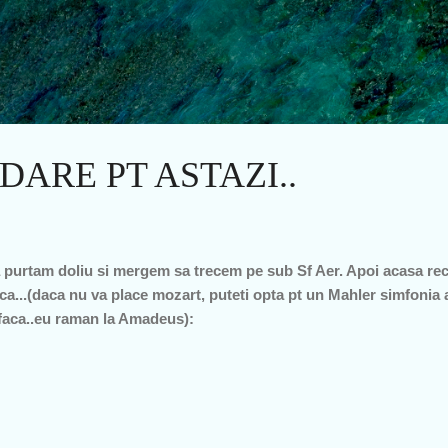
Treceți la conținutul principal
ARE PT ASTAZI..
 purtam doliu si mergem sa trecem pe sub Sf Aer. Apoi acasa rec
a...(daca nu va place mozart, puteti opta pt un Mahler simfonia a2
aca..eu raman la Amadeus):