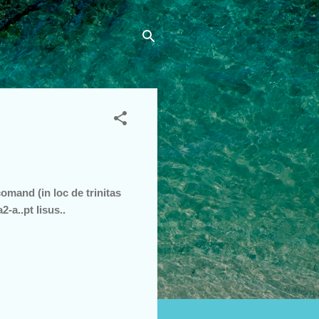
omand (in loc de trinitas
-a..pt Iisus..