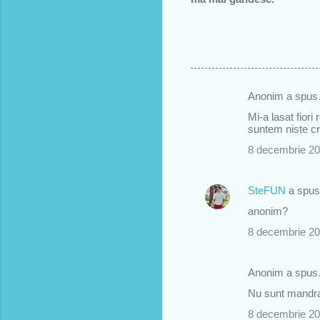
Anonim a spu
C
Mi-a lasat fiori
o
suntem niste cre
m
8 decembrie 20
e
n
SteFUN
a spu
t
anonim?
a
8 decembrie 20
r
i
Anonim a spu
i
Nu sunt mandra
8 decembrie 20