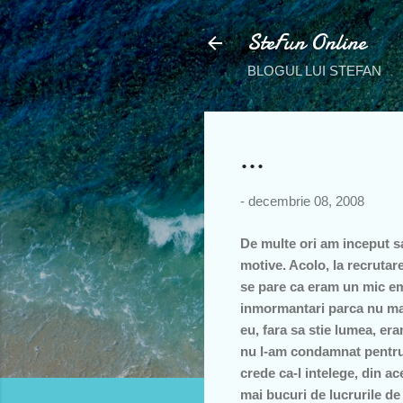
SteFun Online
BLOGUL LUI STEFAN
...
-
decembrie 08, 2008
De multe ori am inceput s
motive. Acolo, la recrutar
se pare ca eram un mic em
inmormantari parca nu mai 
eu, fara sa stie lumea, er
nu l-am condamnat pentru a
crede ca-l intelege, din a
mai bucuri de lucrurile de