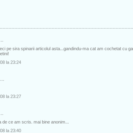
s…
 reci pe sira spinarii articolul asta...gandindu-ma cat am cochetat cu gan
tini!
08 la 23:24
s…
08 la 23:27
s…
 de ce am scris. mai bine anonim...
08 la 23:40