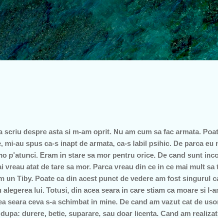
Treceți la conținutul principal
a scriu despre asta si m-am oprit. Nu am cum sa fac armata. Poat
e, mi-au spus ca-s inapt de armata, ca-s labil psihic. De parca eu 
o p'atunci. Eram in stare sa mor pentru orice. De cand sunt inco
vreau atat de tare sa mor. Parca vreau din ce in ce mai mult sa t
am un Tiby. Poate ca din acest punct de vedere am fost singurul ca
legerea lui. Totusi, din acea seara in care stiam ca moare si l-am
cea seara ceva s-a schimbat in mine. De cand am vazut cat de usor
 dupa: durere, betie, suparare, sau doar licenta. Cand am realizat