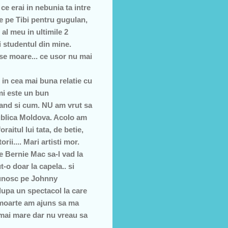
a ce erai in nebunia ta intre
nte pe Tibi pentru gugulan,
 al meu in ultimile 2
i studentul din mine.
se moare... ce usor nu mai
in cea mai buna relatie cu
imi este un bun
i cand si cum. NU am vrut sa
publica Moldova. Acolo am
raitul lui tata, de betie,
ii.... Mari artisti mor.
e Bernie Mac sa-l vad la
-o doar la capela.. si
cunosc pe Johnny
dupa un spectacol la care
 moarte am ajuns sa ma
e mai mare dar nu vreau sa