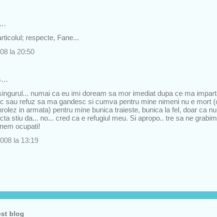
s…
articolul; respecte, Fane...
08 la 20:50
s…
i singurul... numai ca eu imi doream sa mor imediat dupa ce ma impa
 sau refuz sa ma gandesc si cumva pentru mine nimeni nu e mort (
rolez in armata) pentru mine bunica traieste, bunica la fel, doar ca nu
cta stiu da... no... cred ca e refugiul meu. Si apropo.. tre sa ne grabi
tinem ocupati!
008 la 13:19
est blog