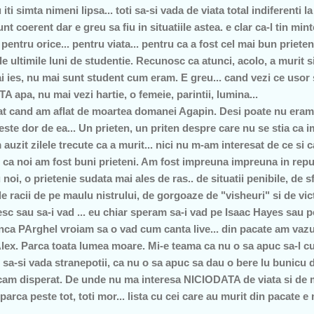
u iti simta nimeni lipsa... toti sa-si vada de viata total indiferenti l
nt coerent dar e greu sa fiu in situatiile astea. e clar ca-l tin mi
entru orice... pentru viata... pentru ca a fost cel mai bun prieten
le ultimile luni de studentie. Recunosc ca atunci, acolo, a murit s
 ies, nu mai sunt student cum eram. E greu... cand vezi ce usor 
 apa, nu mai vezi hartie, o femeie, parintii, lumina...
 cand am aflat de moartea domanei Agapin. Desi poate nu eram 
este dor de ea... Un prieten, un priten despre care nu se stia ca 
 auzit zilele trecute ca a murit... nici nu m-am interesat de ce s
ut ca noi am fost buni prieteni. Am fost impreuna impreuna in re
oi, o prietenie sudata mai ales de ras.. de situatii penibile, de sfo
 racii de pe maulu nistrului, de gorgoaze de "visheuri" si de victor
esc sau sa-i vad ... eu chiar speram sa-i vad pe Isaac Hayes sau p
ca PArghel vroiam sa o vad cum canta live... din pacate am vazut
lex. Parca toata lumea moare. Mi-e teama ca nu o sa apuc sa-l 
sa-si vada stranepotii, ca nu o sa apuc sa dau o bere lu bunicu 
 cam disperat. De unde nu ma interesa NICIODATA de viata si de
 parca peste tot, toti mor... lista cu cei care au murit din pacate 