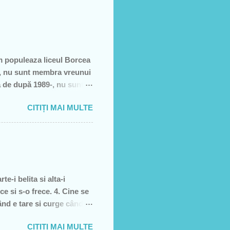
m populeaza liceul Borcea
să, nu sunt membra vreunui
a de după 1989-, nu sunt
e, să sărăcească această
CITIȚI MAI MULTE
ţiei sale- asa cum rezultă
rătură)! Recunosc acum că
it cei pe care i-am votat-
re dată, însă, aveam
e-i belita si alta-i
ce si s-o frece. 4. Cine se
când e tare si curge când e
, piele moarta, dai din
CITIȚI MAI MULTE
l 5. înghetata 6. marca