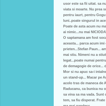
usor este sa fii uitat. sa n
viata si moarte. Nu prea su
pentru iaurt, pentru Gogu p
luni..poate singurul in ace
Poate de asta acum nu mai
ai nimic...nu mai NICIODATA
O saptamana am fost socat
aceasta... parca acum imi 
prieten...Stefan Paun... am
mai stiu. Nimeni nu a sti
legat...poate numai pentru n
de demagogie de orice... de
Mor si nu apuc sa-i intaln
un stand-up... Macar pe An
acolo tras de maneca de A
Raducanu, ca bunica nu o 
sa vina sa ma vada. Sunt
tem, sa fiu disperat. Frate
ma mai gandesc.