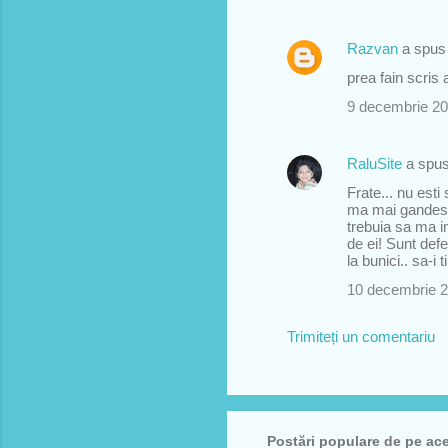
Razvan
a spu
prea fain scris 
9 decembrie 20
RaluSite
a spu
Frate... nu est
ma mai gandesc
trebuia sa ma in
de ei! Sunt defe
la bunici.. sa-i 
10 decembrie 2
Trimiteți un comentariu
Postări populare de pe ac