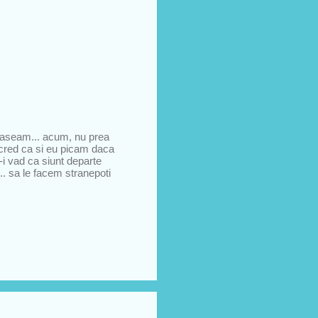
rtaseam... acum, nu prea
cred ca si eu picam daca
-i vad ca siunt departe
m.. sa le facem stranepoti