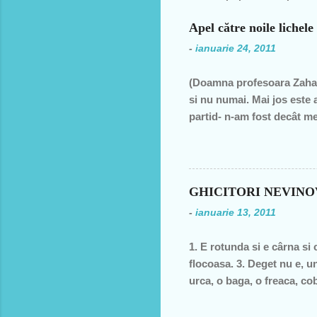
Apel către noile lichele
-
ianuarie 24, 2011
(Doamna profesoara Zahar
si nu numai. Mai jos este 
partid- n-am fost decât me
decât una dintre miile de 
ţară, o bugetară care nu p
din discursul primului pol
din 1990 şi până în acest a
GHICITORI NEVIN
de două ori s-a întâmplat 
-
ianuarie 13, 2011
speranţa că ceva se va sch
1. E rotunda si e cârna si 
flocoasa. 3. Deget nu e, un
urca, o baga, o freaca, cob
moale? 6. În fata mareata, 
fund si intra toata. Si acu