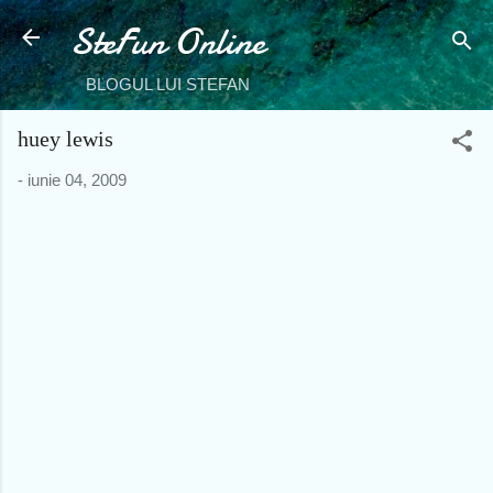
SteFun Online
Treceți la conținutul principal
BLOGUL LUI STEFAN
huey lewis
-
iunie 04, 2009