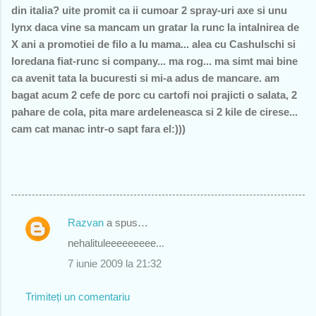
din italia? uite promit ca ii cumoar 2 spray-uri axe si unu
lynx daca vine sa mancam un gratar la runc la intalnirea de
X ani a promotiei de filo a lu mama... alea cu Cashulschi si
loredana fiat-runc si company... ma rog... ma simt mai bine
ca avenit tata la bucuresti si mi-a adus de mancare. am
bagat acum 2 cefe de porc cu cartofi noi prajicti o salata, 2
pahare de cola, pita mare ardeleneasca si 2 kile de cirese...
cam cat manac intr-o sapt fara el:)))
Razvan
a spus…
C
nehalituleeeeeeeee...
o
7 iunie 2009 la 21:32
m
e
Trimiteți un comentariu
n