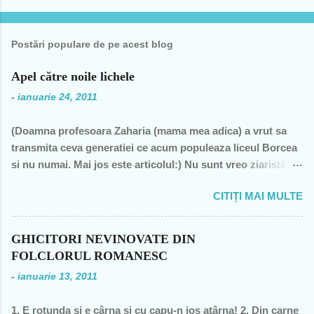
t
a
Postări populare de pe acest blog
r
i
Apel către noile lichele
i
-
ianuarie 24, 2011
(Doamna profesoara Zaharia (mama mea adica) a vrut sa
transmita ceva generatiei ce acum populeaza liceul Borcea
si nu numai. Mai jos este articolul:) Nu sunt vreo ziaristă
angajată la vreun mogul de presă, nu sunt membra vreunui
CITIȚI MAI MULTE
partid- n-am fost decât membră a PCR, câteva luni în 1989,
şi mi-a ajuns şi pentru perioada de după 1989-, nu sunt
decât una dintre miile de profesoare, o bugetară nesimţită,
GHICITORI NEVINOVATE DIN
care şi-a permis, cu neruşinare, să sărăcească această ţară,
FOLCLORUL ROMANESC
o bugetară care nu produce nimic concret şi care mai
-
ianuarie 13, 2011
scoate şi tâmpiţi în urma prestaţiei sale- asa cum rezultă
din discursul primului politician al ţării. "Mea culpa" (pentru
1. E rotunda si e cârna si cu capu-n jos atârna! 2. Din carne