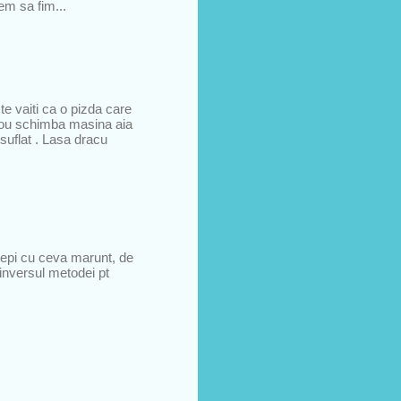
em sa fim...
te vaiti ca o pizda care
a nou schimba masina aia
 suflat . Lasa dracu
ncepi cu ceva marunt, de
(inversul metodei pt