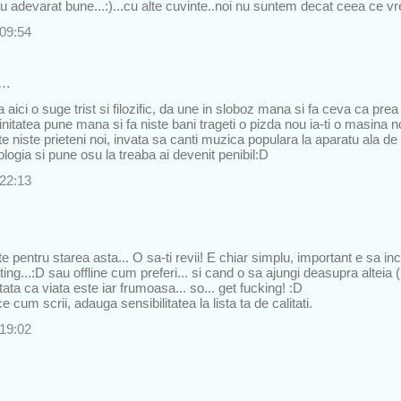
cu adevarat bune...:)...cu alte cuvinte..noi nu suntem decat ceea ce vr
 09:54
s…
aici o suge trist si filozific, da une in sloboz mana si fa ceva ca prea 
rginitatea pune mana si fa niste bani trageti o pizda nou ia-ti o masin
 niste prieteni noi, invata sa canti muzica populara la aparatu ala de
hologia si pune osu la treaba ai devenit penibil:D
 22:13
e pentru starea asta... O sa-ti revii! E chiar simplu, important e sa i
ting...:D sau offline cum preferi... si cand o sa ajungi deasupra alteia 
ata ca viata este iar frumoasa... so... get fucking! :D
e cum scrii, adauga sensibilitatea la lista ta de calitati.
 19:02