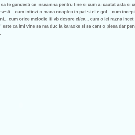
i sa te gandesti ce inseamna pentru tine si cum ai cautat asta si 
sesti... cum intinzi o mana noaptea in pat si el e gol... cum incep
ni... cum orice melodie iti vb despre el/ea... cum o iei razna incet
a" este ca imi vine sa ma duc la karaoke si sa cant o piesa dar p
.