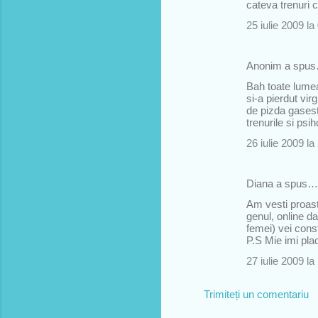
cateva trenuri 
t
25 iulie 2009 la
a
r
Anonim a spu
i
i
Bah toate lumea 
si-a pierdut vi
de pizda gaseste
trenurile si psi
26 iulie 2009 la
Diana a spus…
Am vesti proast
genul, online da
femei) vei const
P.S Mie imi plac
27 iulie 2009 la
Trimiteți un comentariu