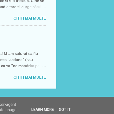
ce si s-o frece. 4. Cine se
când e tare si curge când e
, piele moarta, dai din
CITIȚI MAI MULTE
l 5. înghetata 6. marca
! M-am saturat sa fiu
asta "actiune" (sau
a ca sa "ne mandrim pe
U VREAU SA STRANG
CITIȚI MAI MULTE
Mai intai sa precizez ca
mpotriva! De multe ori am
t nevoia sa o spun pe blog.
i stupid si nejustificat
user-agent
rate usage
LEARN MORE
GOT IT