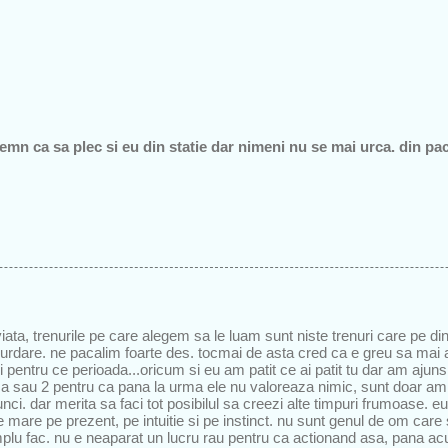
 semn ca sa plec si eu din statie dar nimeni nu se mai urca. din p
…
viata, trenurile pe care alegem sa le luam sunt niste trenuri care pe d
urdare. ne pacalim foarte des. tocmai de asta cred ca e greu sa mai a
si pentru ce perioada...oricum si eu am patit ce ai patit tu dar am ajun
za sau 2 pentru ca pana la urma ele nu valoreaza nimic, sunt doar amin
unci. dar merita sa faci tot posibilul sa creezi alte timpuri frumoase.
e mare pe prezent, pe intuitie si pe instinct. nu sunt genul de om care
implu fac. nu e neaparat un lucru rau pentru ca actionand asa, pana 