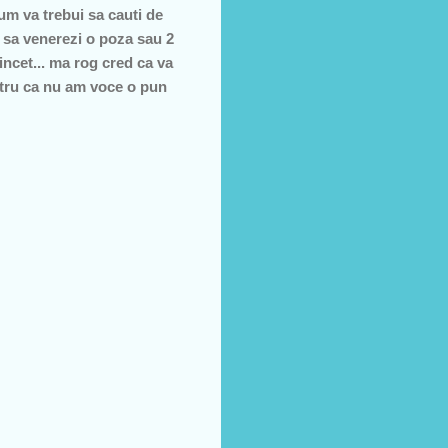
cum va trebui sa cauti de
i sa venerezi o poza sau 2
 incet... ma rog cred ca va
entru ca nu am voce o pun