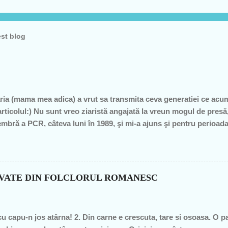
est blog
ia (mama mea adica) a vrut sa transmita ceva generatiei ce acu
articolul:) Nu sunt vreo ziaristă angajată la vreun mogul de pre
mbră a PCR, câteva luni în 1989, şi mi-a ajuns şi pentru perioad
profesoare, o bugetară nesimţită, care şi-a permis, cu neruşinar
roduce nimic concret şi care mai scoate şi tâmpiţi în urma presta
itician al ţării. "Mea culpa" (pentru pdl-işti, aceasta nu e o înju
n de graţie, am fost mereu în opoziţie, chiar şi atunci când au ieş
OVATE DIN FOLCLORUL ROMANESC
– pentru că m-au dezamăgit toţi, mai mult sau mai puţin. De fieca
imba, o dată cu noua generaţie. Î...
cu capu-n jos atârna! 2. Din carne e crescuta, tare si osoasa. O part