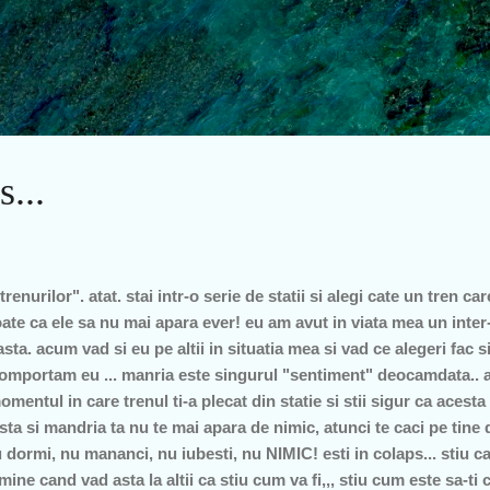
Treceți la conținutul principal
s...
renurilor". atat. stai intr-o serie de statii si alegi cate un tren ca
ate ca ele sa nu mai apara ever! eu am avut in viata mea un inter-
sta. acum vad si eu pe altii in situatia mea si vad ce alegeri fac
mportam eu ... manria este singurul "sentiment" deocamdata.. a
mentul in care trenul ti-a plecat din statie si stii sigur ca acesta 
asta si mandria ta nu te mai apara de nimic, atunci te caci pe tine 
dormi, nu mananci, nu iubesti, nu NIMIC! esti in colaps... stiu ca
ine cand vad asta la altii ca stiu cum va fi,,, stiu cum este sa-t