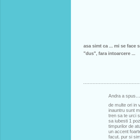
asa simt ca ... mi se face
"dus", fara intoarcere ...
Andra a spus
C
de multe ori in 
o
inauntru sunt m
tren sa te urci 
m
sa iubesti 1 po
e
timpurilor de at
un accent foart
n
facut. pur si s