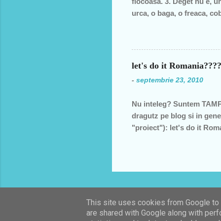
flocoasa. 3. Deget nu e, un
urca, o baga, o freaca, cob
moale? 6. În fata mareata, 
fund si intra toata. Si acu
postala, timbrul 7. cizma Da
let's do it Romania??
-
septembrie 23, 2010
Nu inteleg? Suntem TAMPI
dragutz pe blog si in gene
"proiect"): let's do it R
viitor, nepotilor, ca noi
GUNOI!!! Va rocomand sa N
nu sunt "ardeiul gras din 
mers la manifeste si "acti
Am mers pentru ca mi s-a 
dar "gresit...
This site uses cookies from Google to d
are shared with Google along with perf