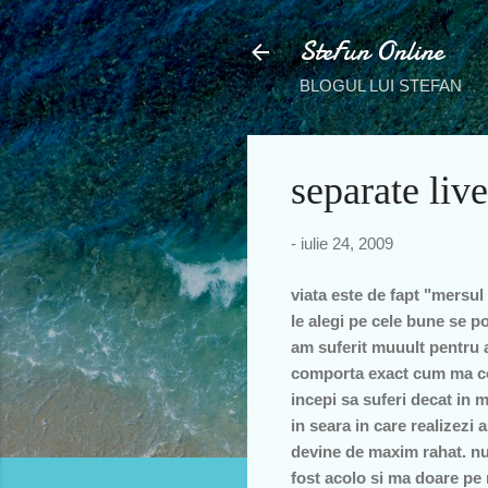
SteFun Online
BLOGUL LUI STEFAN
separate live
-
iulie 24, 2009
viata este de fapt "mersul t
le alegi pe cele bune se po
am suferit muuult pentru a
comporta exact cum ma co
incepi sa suferi decat in mo
in seara in care realizezi 
devine de maxim rahat. nu 
fost acolo si ma doare pe m