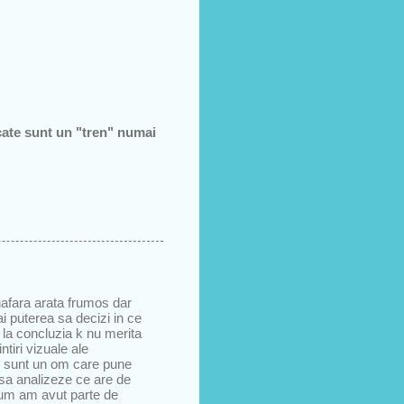
acate sunt un "tren" numai
inafara arata frumos dar
i puterea sa decizi in ce
s la concluzia k nu merita
tiri vizuale ale
 eu sunt un om care pune
 sa analizeze ce are de
acum am avut parte de