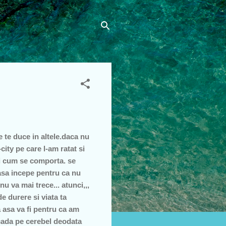
re te duce in altele.daca nu
city pe care l-am ratat si
 si cum se comporta. se
sa incepe pentru ca nu
nu va mai trece... atunci,,,
de durere si viata ta
 asa va fi pentru ca am
i cada pe cerebel deodata