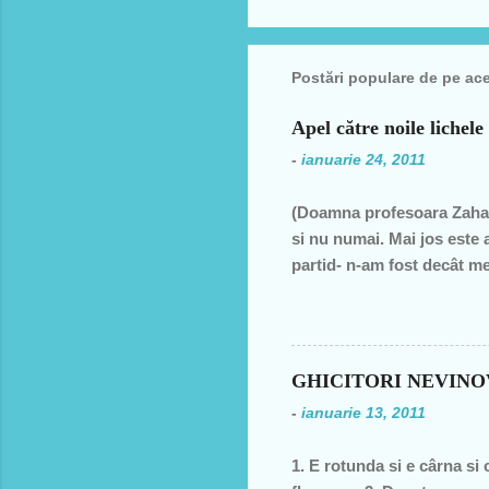
Postări populare de pe ac
Apel către noile lichele
-
ianuarie 24, 2011
(Doamna profesoara Zahar
si nu numai. Mai jos este 
partid- n-am fost decât me
decât una dintre miile de 
ţară, o bugetară care nu p
din discursul primului pol
din 1990 şi până în acest a
GHICITORI NEVIN
de două ori s-a întâmplat 
-
ianuarie 13, 2011
speranţa că ceva se va sch
1. E rotunda si e cârna si 