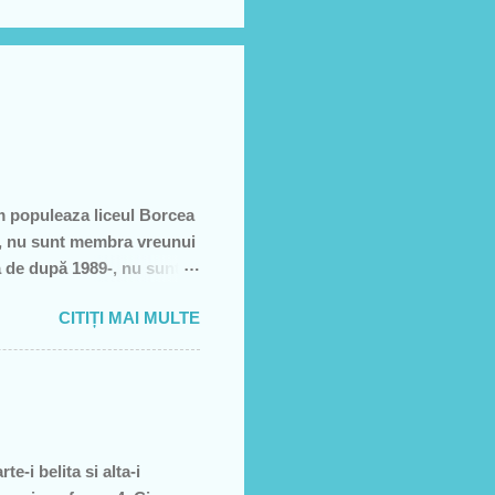
m populeaza liceul Borcea
să, nu sunt membra vreunui
a de după 1989-, nu sunt
e, să sărăcească această
CITIȚI MAI MULTE
ţiei sale- asa cum rezultă
rătură)! Recunosc acum că
it cei pe care i-am votat-
re dată, însă, aveam
e-i belita si alta-i