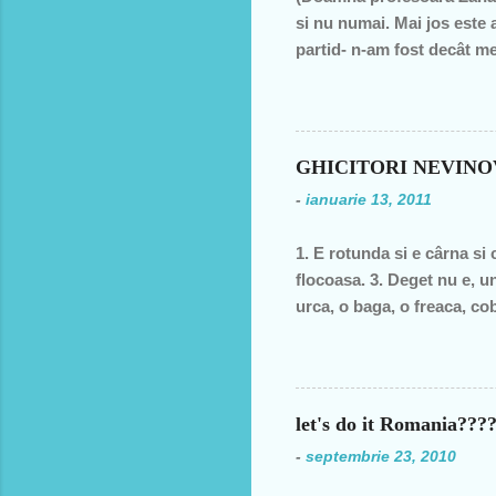
si nu numai. Mai jos este 
partid- n-am fost decât me
decât una dintre miile de 
ţară, o bugetară care nu p
din discursul primului pol
din 1990 şi până în acest a
GHICITORI NEVIN
de două ori s-a întâmplat 
-
ianuarie 13, 2011
speranţa că ceva se va sch
1. E rotunda si e cârna si 
flocoasa. 3. Deget nu e, un
urca, o baga, o freaca, cob
moale? 6. În fata mareata, 
fund si intra toata. Si acu
postala, timbrul 7. cizma Da
let's do it Romania??
-
septembrie 23, 2010