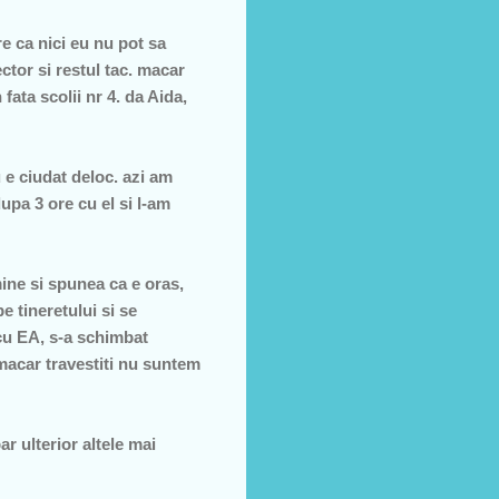
re ca nici eu nu pot sa
ctor si restul tac. macar
fata scolii nr 4. da Aida,
e ciudat deloc. azi am
dupa 3 ore cu el si l-am
ine si spunea ca e oras,
e tineretului si se
cu EA, s-a schimbat
 macar travestiti nu suntem
r ulterior altele mai