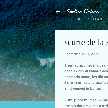
SteFun Online
BLOGUL LUI STEFAN
scurte de la 
-
septembrie 24, 2009
1. ieri suna cineva la usa
daca e domnu zaharia acas
comanda poate, ies din cas
2 ore in urma la terasa la
sunt oameni in buhusi...
2. imi place mult acum pie
scris-o dar am auzit-o o s