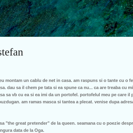
Treceți la conținutul principal
stefan
. eu montam un cablu de net in casa. am raspuns si o tante cu o f
a. dau sa il chem pe tata si ea spune ca nu... ca are treaba cu 
a sa vb cu ea si ea imi da un portofel. portofelul meu pe care il 
 buzdugan. am ramas masca si tantea a plecat. venise dupa adresa
sa "the great pretender" de la queen. seamana cu o poezie despre
ingura data de la Oga.