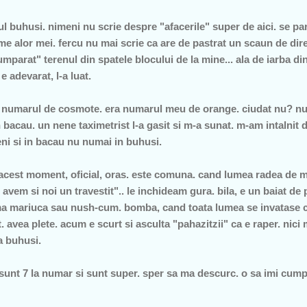
ul buhusi. nimeni nu scrie despre "afacerile" super de aici. se pa
eme alor mei. fercu nu mai scrie ca are de pastrat un scaun de dire
umparat" terenul din spatele blocului de la mine... ala de iarba din 
 adevarat, l-a luat.
e numarul de cosmote. era numarul meu de orange. ciudat nu? nu 
n bacau. un nene taximetrist l-a gasit si m-a sunat. m-am intalnit 
ni si in bacau nu numai in buhusi.
 acest moment, oficial, oras. este comuna. cand lumea radea de m
vem si noi un travestit".. le inchideam gura. bila, e un baiat de p
ema mariuca sau nush-cum. bomba, cand toata lumea se invatase 
. avea plete. acum e scurt si asculta "pahazitzii" ca e raper. nici
a buhusi.
sunt 7 la numar si sunt super. sper sa ma descurc. o sa imi cumpa