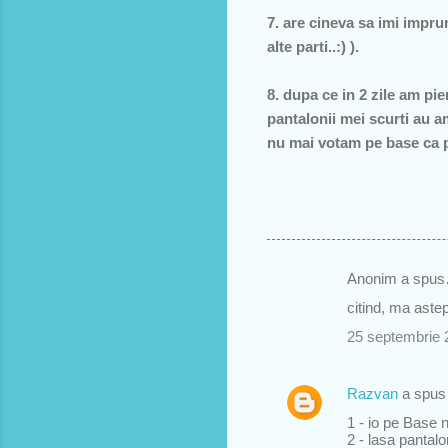
7. are cineva sa imi impru
alte parti..:) ).
8. dupa ce in 2 zile am pier
pantalonii mei scurti au a
nu mai votam pe base ca po
Anonim a spu
C
citind, ma astep
o
25 septembrie 
m
e
Razvan
a spu
n
1 - io pe Base n
t
2 - lasa pantalon