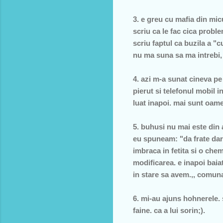
3. e greu cu mafia din mic
scriu ca le fac cica probl
scriu faptul ca buzila a "c
nu ma suna sa ma intrebi, e
4. azi m-a sunat cineva p
pierut si telefonul mobil i
luat inapoi. mai sunt oame
5. buhusi nu mai este din
eu spuneam: "da frate dar a
imbraca in fetita si o ch
modificarea. e inapoi baiat
in stare sa avem.,, comun
6. mi-au ajuns hohnerele. 
faine. ca a lui sorin;).