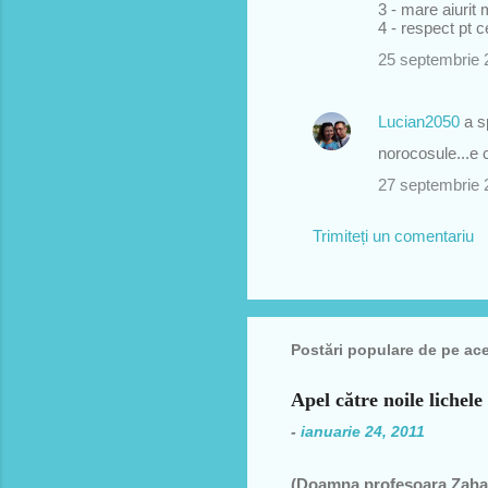
3 - mare aiurit 
a
4 - respect pt c
r
25 septembrie 
i
i
Lucian2050
a 
norocosule...e 
27 septembrie 
Trimiteți un comentariu
Postări populare de pe ac
Apel către noile lichele
-
ianuarie 24, 2011
(Doamna profesoara Zahar