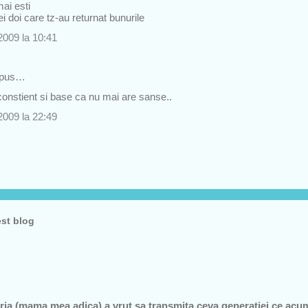
mai esti
ei doi care tz-au returnat bunurile
2009 la 10:41
spus…
constient si base ca nu mai are sanse..
2009 la 22:49
est blog
ia (mama mea adica) a vrut sa transmita ceva generatiei ce acu