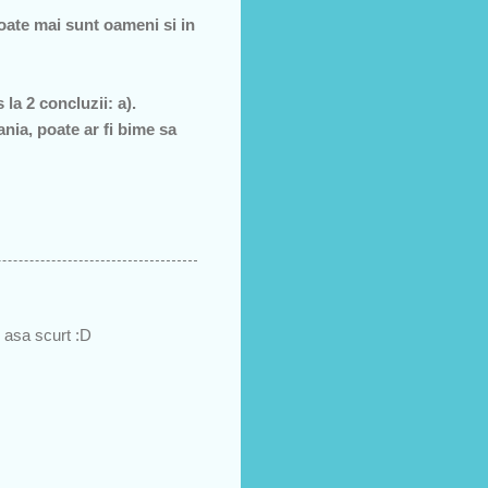
oate mai sunt oameni si in
 la 2 concluzii: a).
nia, poate ar fi bime sa
p asa scurt :D