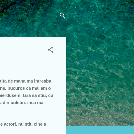
etita de mana ma intreaba
mine. bucuros ca mai am o
pierdusem, fara sa stiu, cu
 din buletin. inca mai
 actori. nu stiu cine a