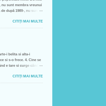
să, nu sunt membra vreunui
a de după 1989-, nu sunt
e, să sărăcească această
CITIȚI MAI MULTE
ţiei sale- asa cum rezultă
rătură)! Recunosc acum că
it cei pe care i-am votat-
re dată, însă, aveam
e-i belita si alta-i
ce si s-o frece. 4. Cine se
când e tare si curge când e
, piele moarta, dai din
CITIȚI MAI MULTE
l 5. înghetata 6. marca