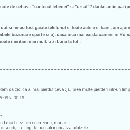
mute de cehov : "cantecul lebedei" si "ursul"? danke anticipat (p
dut si mi-au fost gasite telefonul si toate actele si banii, am ajuns
mbele buzunare sparte si b). daca inca mai exista oameni in Roma
ate meritam mai mult. o zi buna la toti.
s…
tam sa zici ca ai mai pierdut ceva :)).. prea multe pierderi intr-un tim
2009 la 00:16
s…
u-l mai bifez nici cu creionu, macar...
ii scurti, ca-i frig de-acu...iti ingheatza bilutzele