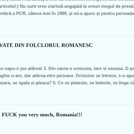
articolul:) Nu sunt vreo ziaristă angajată la vreun mogul de pre
mbră a PCR, câteva luni în 1989, şi mi-a ajuns şi pentru perioad
profesoare, o bugetară nesimţită, care şi-a permis, cu neruşinar
roduce nimic concret şi care mai scoate şi tâmpiţi în urma presta
itician al ţării. "Mea culpa" (pentru pdl-işti, aceasta nu e o înju
n de graţie, am fost mereu în opoziţie, chiar şi atunci când au ieş
OVATE DIN FOLCLORUL ROMANESC
– pentru că m-au dezamăgit toţi, mai mult sau mai puţin. De fieca
imba, o dată cu noua generaţie. Î...
cu capu-n jos atârna! 2. Din carne e crescuta, tare si osoasa. O part
ghie n-are, dar atârna-ntre picioare. Orisicine se întrece, s-o apu
oara, se spala si pleaca? 5. Ce se plateste, se beleste, se linge 
pe margine creata, în spate o lingi, în fata o-mpingi. 7. Piele vie-n
m raspunsurile... 1. ghinda 2. pana de gâsca 3. tâta vacii 4. cosaru
ca v-ati gandit la prostii.... sa va fie rusine....
?? FUCK you very much, Romania!!!