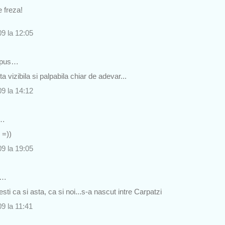
 freza!
9 la 12:05
spus…
vizibila si palpabila chiar de adevar...
9 la 14:12
s…
 =))
9 la 19:05
s…
sti ca si asta, ca si noi...s-a nascut intre Carpatzi
9 la 11:41