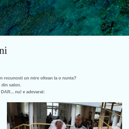
Treceți la conținutul principal
ni
m recunosti un mire oltean la o nunta?
 din salon.
 DAR... nu! e adevarat: