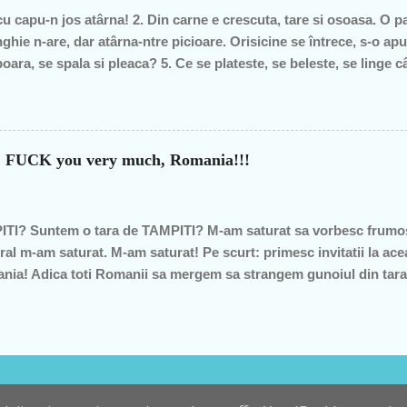
cu capu-n jos atârna! 2. Din carne e crescuta, tare si osoasa. O part
ghie n-are, dar atârna-ntre picioare. Orisicine se întrece, s-o apu
oara, se spala si pleaca? 5. Ce se plateste, se beleste, se linge 
pe margine creata, în spate o lingi, în fata o-mpingi. 7. Piele vie-n
m raspunsurile... 1. ghinda 2. pana de gâsca 3. tâta vacii 4. cosaru
ca v-ati gandit la prostii.... sa va fie rusine....
?? FUCK you very much, Romania!!!
TI? Suntem o tara de TAMPITI? M-am saturat sa vorbesc frumos
ral m-am saturat. M-am saturat! Pe scurt: primesc invitatii la ace
omania! Adica toti Romanii sa mergem sa strangem gunoiul din tar
 am fost cei care am strans gunoiul in Romania etc"... DA EU N
U va duceti la acest "eveniment" si am sa explic imediat de ce. 
presa". Adica nu am parerea asta doar asa, ca e mai cool sa fii i
uni" (urasc expresia asta "actiuni">>>...) de astea si nu am simti
parut just sa merg acolo si am mers, dar acum mi se pare nu numa
Un produs Blogger