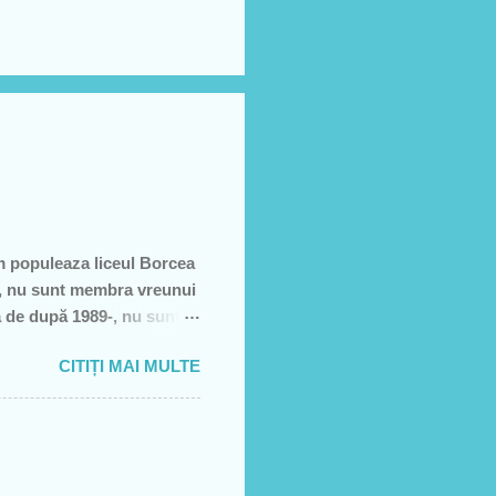
m populeaza liceul Borcea
să, nu sunt membra vreunui
a de după 1989-, nu sunt
e, să sărăcească această
CITIȚI MAI MULTE
ţiei sale- asa cum rezultă
rătură)! Recunosc acum că
it cei pe care i-am votat-
re dată, însă, aveam