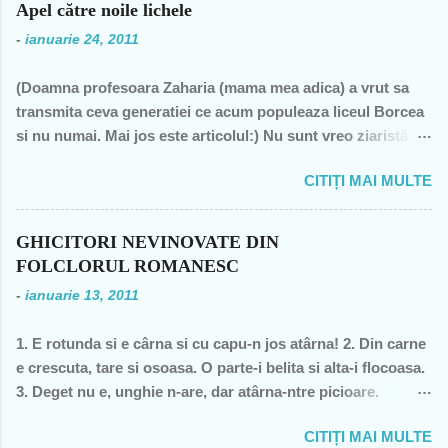
n
Apel către noile lichele
t
-
ianuarie 24, 2011
a
(Doamna profesoara Zaharia (mama mea adica) a vrut sa
r
transmita ceva generatiei ce acum populeaza liceul Borcea
i
si nu numai. Mai jos este articolul:) Nu sunt vreo ziaristă
i
angajată la vreun mogul de presă, nu sunt membra vreunui
CITIȚI MAI MULTE
partid- n-am fost decât membră a PCR, câteva luni în 1989,
şi mi-a ajuns şi pentru perioada de după 1989-, nu sunt
decât una dintre miile de profesoare, o bugetară nesimţită,
GHICITORI NEVINOVATE DIN
care şi-a permis, cu neruşinare, să sărăcească această ţară,
FOLCLORUL ROMANESC
o bugetară care nu produce nimic concret şi care mai
-
ianuarie 13, 2011
scoate şi tâmpiţi în urma prestaţiei sale- asa cum rezultă
din discursul primului politician al ţării. "Mea culpa" (pentru
1. E rotunda si e cârna si cu capu-n jos atârna! 2. Din carne
pdl-işti, aceasta nu e o înjurătură)! Recunosc acum că din
e crescuta, tare si osoasa. O parte-i belita si alta-i flocoasa.
1990 şi până în acest an de graţie, am fost mereu în
3. Deget nu e, unghie n-are, dar atârna-ntre picioare.
opoziţie, chiar şi atunci când au ieşit cei pe care i-am votat-
Orisicine se întrece, s-o apuce si s-o frece. 4. Cine se urca,
de două ori s-a întâmplat – pentru că m-au dezamăgit toţi,
CITIȚI MAI MULTE
o baga, o freaca, coboara, se spala si pleaca? 5. Ce se
mai mult sau mai puţin. De fiecare dată, însă, aveam