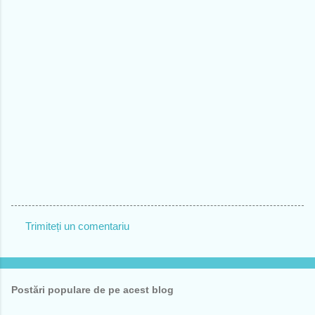
Trimiteți un comentariu
C
o
m
Postări populare de pe acest blog
e