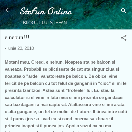
SteFun Online
Treceți la conținutul principal
BLOGUL LUI STEFAN
e nebun!!!
-
iunie 20, 2010
Motanl meu. Creed. e nebun. Noaptea sta pe balcon si
vaneaza. Probabil se plictiseste de cat sta singur ziua si
noaptea o "arde" vanatoreste pe balcon. De obicei vine
fericit de pe balcon cu tot felul de ganganii in "cioc" si mi le
prezinta tzantzos. Astea sunt "trofeele" lui. Eu stau la
calculator si el vine in fata mea si imi prezinta ce gandacei
sau bazdaganii a mai capturat. Alaltaseara vine si imi arata
o alta ganganie, un fel de molie, de fluture. Il tinea intre colti
si il punea jos sa-l vad eu si cand incerca sa zboare il
prindea inapoi si il punea jos. Apoi a vazut ca nu ma