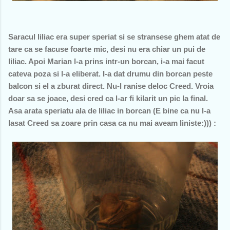
Saracul liliac era super speriat si se stransese ghem atat de
tare ca se facuse foarte mic, desi nu era chiar un pui de
liliac. Apoi Marian l-a prins intr-un borcan, i-a mai facut
cateva poza si l-a eliberat. I-a dat drumu din borcan peste
balcon si el a zburat direct. Nu-l ranise deloc Creed. Vroia
doar sa se joace, desi cred ca l-ar fi kilarit un pic la final.
Asa arata speriatu ala de liliac in borcan (E bine ca nu l-a
lasat Creed sa zoare prin casa ca nu mai aveam liniste:))) :