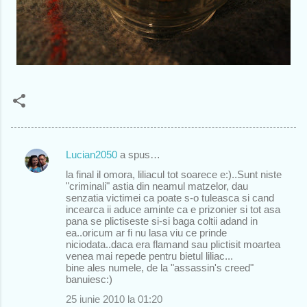
Lucian2050
a spus…
C
la final il omora, liliacul tot soarece e:)..Sunt niste
o
"criminali" astia din neamul matzelor, dau
senzatia victimei ca poate s-o tuleasca si cand
m
incearca ii aduce aminte ca e prizonier si tot asa
e
pana se plictiseste si-si baga coltii adand in
ea..oricum ar fi nu lasa viu ce prinde
n
niciodata..daca era flamand sau plictisit moartea
venea mai repede pentru bietul liliac...
t
bine ales numele, de la "assassin's creed"
a
banuiesc:)
r
25 iunie 2010 la 01:20