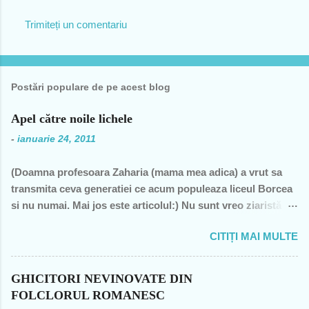
i
Trimiteți un comentariu
i
Postări populare de pe acest blog
Apel către noile lichele
-
ianuarie 24, 2011
(Doamna profesoara Zaharia (mama mea adica) a vrut sa
transmita ceva generatiei ce acum populeaza liceul Borcea
si nu numai. Mai jos este articolul:) Nu sunt vreo ziaristă
angajată la vreun mogul de presă, nu sunt membra vreunui
CITIȚI MAI MULTE
partid- n-am fost decât membră a PCR, câteva luni în 1989,
şi mi-a ajuns şi pentru perioada de după 1989-, nu sunt
decât una dintre miile de profesoare, o bugetară nesimţită,
GHICITORI NEVINOVATE DIN
care şi-a permis, cu neruşinare, să sărăcească această ţară,
FOLCLORUL ROMANESC
o bugetară care nu produce nimic concret şi care mai