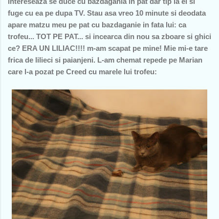
intereseaza se duce cu bazdagania in pat dar tip la el si
fuge cu ea pe dupa TV. Stau asa vreo 10 minute si deodata
apare matzu meu pe pat cu bazdaganie in fata lui: ca
trofeu... TOT PE PAT... si incearca din nou sa zboare si ghici
ce? ERA UN LILIAC!!!! m-am scapat pe mine! Mie mi-e tare
frica de lilieci si paianjeni. L-am chemat repede pe Marian
care l-a pozat pe Creed cu marele lui trofeu: