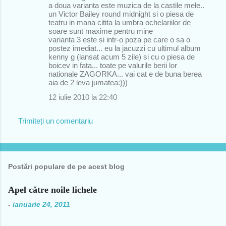
a doua varianta este muzica de la castile mele..
un Victor Bailey round midnight si o piesa de
teatru in mana citita la umbra ochelariilor de
soare sunt maxime pentru mine
varianta 3 este si intr-o poza pe care o sa o
postez imediat... eu la jacuzzi cu ultimul album
kenny g (lansat acum 5 zile) si cu o piesa de
boicev in fata... toate pe valurile berii lor
nationale ZAGORKA... vai cat e de buna berea
aia de 2 leva jumatea:)))
12 iulie 2010 la 22:40
Trimiteți un comentariu
Postări populare de pe acest blog
Apel către noile lichele
-
ianuarie 24, 2011