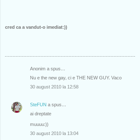
cred ca a vandut-o imediat:))
Anonim a spus…
C
Nu e the new gay, ci e THE NEW GUY. Vaco
o
30 august 2010 la 12:58
m
e
SteFUN
a spus…
n
ai dreptate
t
muuuu:))
a
r
30 august 2010 la 13:04