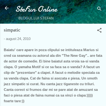
SteFun Online
Treceți la conținutul principal
BLOGUL LUI STEFAN
simpatic
-
august 24, 2010
Baiatu' care apare in poza clipului se intituleaza Marius si
cred ca seamana cu actorul ala din "The New Gay".. are fata
de actor de comedie. Ei bine baiatul asta vroia sa-si vanda
clapa. O yamaha Motif si ce sa faca sa o vanda? A facut un
clip de "prezentare" a clapei. A facut o melodie speciala ca
sa vanda clapa. Cat de faina si asezata e piesa. Un smoth
jazz simpatic si curat. Nu canta jazz tiganeste cu triluri.
Canta corect si frumos dar mi se pare atat de amuzant sa
faci o piesa atat de faina numai ca sa vinzi o clapa:)))))
foarte tare:))