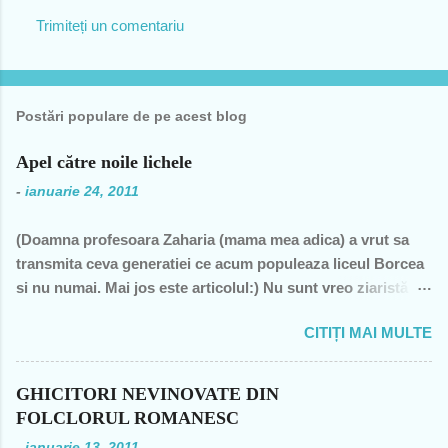
i
Trimiteți un comentariu
i
Postări populare de pe acest blog
Apel către noile lichele
-
ianuarie 24, 2011
(Doamna profesoara Zaharia (mama mea adica) a vrut sa
transmita ceva generatiei ce acum populeaza liceul Borcea
si nu numai. Mai jos este articolul:) Nu sunt vreo ziaristă
angajată la vreun mogul de presă, nu sunt membra vreunui
CITIȚI MAI MULTE
partid- n-am fost decât membră a PCR, câteva luni în 1989,
şi mi-a ajuns şi pentru perioada de după 1989-, nu sunt
decât una dintre miile de profesoare, o bugetară nesimţită,
GHICITORI NEVINOVATE DIN
care şi-a permis, cu neruşinare, să sărăcească această ţară,
FOLCLORUL ROMANESC
o bugetară care nu produce nimic concret şi care mai
-
ianuarie 13, 2011