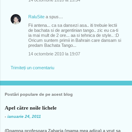
RaluSite
a spus…
Fii antena... ca sa dansezi asa.. iti trebuie lectii
de bachata si de argentinian tango.. zic eu ca-ti
ia mai mult de 2 ore... aa si tehnica de style.. :D
Oricum suntem primii in Bahrain care dansam si
predam Bachata Tango...
14 octombrie 2010 la 19:07
Trimiteți un comentariu
Postări populare de pe acest blog
Apel către noile lichele
-
ianuarie 24, 2011
(Doamna profesoara Zaharia (mama mea adica) a vrut sa