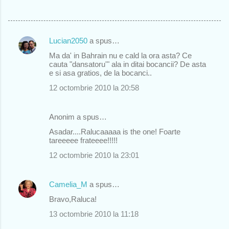
Lucian2050
a spus…
C
Ma da' in Bahrain nu e cald la ora asta? Ce
o
cauta "dansatoru'" ala in ditai bocancii? De asta
e si asa gratios, de la bocanci..
m
12 octombrie 2010 la 20:58
e
n
Anonim a spus…
t
Asadar....Ralucaaaaa is the one! Foarte
a
tareeeee frateeee!!!!!
r
12 octombrie 2010 la 23:01
i
i
Camelia_M
a spus…
Bravo,Raluca!
13 octombrie 2010 la 11:18