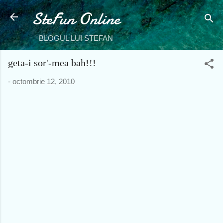
SteFun Online
Treceți la conținutul principal
BLOGUL LUI STEFAN
geta-i sor'-mea bah!!!
-
octombrie 12, 2010