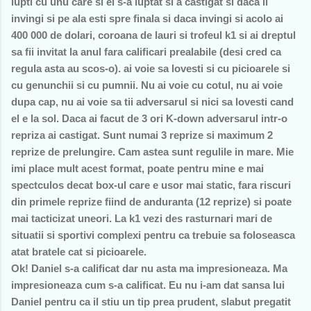
lupti cu unu care si el s-a luptat si a castigat si daca il
invingi si pe ala esti spre finala si daca invingi si acolo ai
400 000 de dolari, coroana de lauri si trofeul k1 si ai dreptul
sa fii invitat la anul fara calificari prealabile (desi cred ca
regula asta au scos-o). ai voie sa lovesti si cu picioarele si
cu genunchii si cu pumnii. Nu ai voie cu cotul, nu ai voie
dupa cap, nu ai voie sa tii adversarul si nici sa lovesti cand
el e la sol. Daca ai facut de 3 ori K-down adversarul intr-o
repriza ai castigat. Sunt numai 3 reprize si maximum 2
reprize de prelungire. Cam astea sunt regulile in mare. Mie
imi place mult acest format, poate pentru mine e mai
spectculos decat box-ul care e usor mai static, fara riscuri
din primele reprize fiind de anduranta (12 reprize) si poate
mai tacticizat uneori. La k1 vezi des rasturnari mari de
situatii si sportivi complexi pentru ca trebuie sa foloseasca
atat bratele cat si picioarele.
Ok! Daniel s-a calificat dar nu asta ma impresioneaza. Ma
impresioneaza cum s-a calificat. Eu nu i-am dat sansa lui
Daniel pentru ca il stiu un tip prea prudent, slabut pregatit