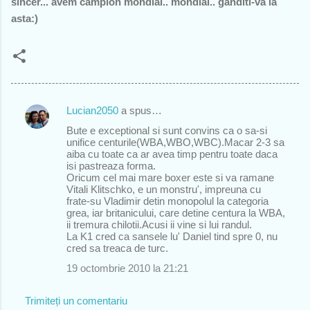
sincer... avem campion mondial.. mondial.. ganditi-va la
asta:)
Lucian2050
a spus…
C
Bute e exceptional si sunt convins ca o sa-si
o
unifice centurile(WBA,WBO,WBC).Macar 2-3 sa
aiba cu toate ca ar avea timp pentru toate daca
m
isi pastreaza forma.
e
Oricum cel mai mare boxer este si va ramane
Vitali Klitschko, e un monstru', impreuna cu
n
frate-su Vladimir detin monopolul la categoria
grea, iar britanicului, care detine centura la WBA,
t
ii tremura chilotii.Acusi ii vine si lui randul.
a
La K1 cred ca sansele lu' Daniel tind spre 0, nu
cred sa treaca de turc.
r
19 octombrie 2010 la 21:21
i
i
Trimiteți un comentariu