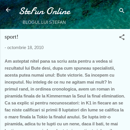
SteFun Online
Treceți la conținutul principal
BLOGUL LUI STEFAN
sport!
-
octombrie 18, 2010
Am asteptat nitel pana sa scriu asta pentru a vedea si
rezultatul lui Bute desi, dupa cum spuneau specialistii,
acesta putea numai unul: Bute victorie. Sa incepem cu
inceputul. Nu inteleg de ce nu ne agitam mai mult? In
primul rand, in ordinea cronologica, avem un roman in
piramida finala de la Kimmerman la Seul la final elimination.
Ca sa explic si pentru necunoscatori: in K1 in fiecare an se
fac niste calificari si primii 8 luptatori din lume se califica la
o mare finala la Tokio la finalul anului. Se lupta intr-o
piramida, adica tu te lupti cu un nene, daca il bati, te mai