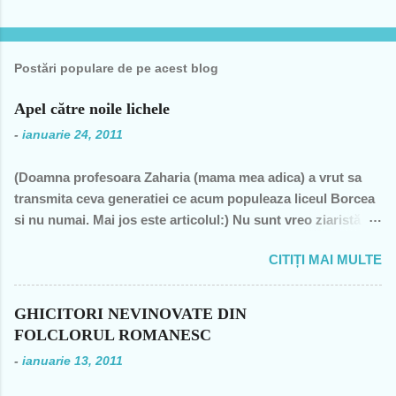
Postări populare de pe acest blog
Apel către noile lichele
-
ianuarie 24, 2011
(Doamna profesoara Zaharia (mama mea adica) a vrut sa
transmita ceva generatiei ce acum populeaza liceul Borcea
si nu numai. Mai jos este articolul:) Nu sunt vreo ziaristă
angajată la vreun mogul de presă, nu sunt membra vreunui
CITIȚI MAI MULTE
partid- n-am fost decât membră a PCR, câteva luni în 1989,
şi mi-a ajuns şi pentru perioada de după 1989-, nu sunt
decât una dintre miile de profesoare, o bugetară nesimţită,
GHICITORI NEVINOVATE DIN
care şi-a permis, cu neruşinare, să sărăcească această ţară,
FOLCLORUL ROMANESC
o bugetară care nu produce nimic concret şi care mai
-
ianuarie 13, 2011
scoate şi tâmpiţi în urma prestaţiei sale- asa cum rezultă
din discursul primului politician al ţării. "Mea culpa" (pentru