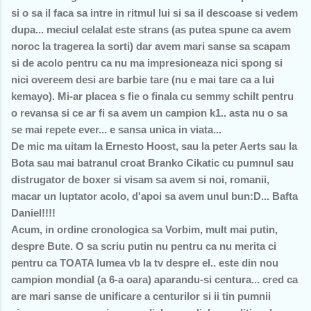
si o sa il faca sa intre in ritmul lui si sa il descoase si vedem
dupa... meciul celalat este strans (as putea spune ca avem
noroc la tragerea la sorti) dar avem mari sanse sa scapam
si de acolo pentru ca nu ma impresioneaza nici spong si
nici overeem desi are barbie tare (nu e mai tare ca a lui
kemayo). Mi-ar placea s fie o finala cu semmy schilt pentru
o revansa si ce ar fi sa avem un campion k1.. asta nu o sa
se mai repete ever... e sansa unica in viata...
De mic ma uitam la Ernesto Hoost, sau la peter Aerts sau la
Bota sau mai batranul croat Branko Cikatic cu pumnul sau
distrugator de boxer si visam sa avem si noi, romanii,
macar un luptator acolo, d'apoi sa avem unul bun:D... Bafta
Daniel!!!!
Acum, in ordine cronologica sa Vorbim, mult mai putin,
despre Bute. O sa scriu putin nu pentru ca nu merita ci
pentru ca TOATA lumea vb la tv despre el.. este din nou
campion mondial (a 6-a oara) aparandu-si centura... cred ca
are mari sanse de unificare a centurilor si ii tin pumnii