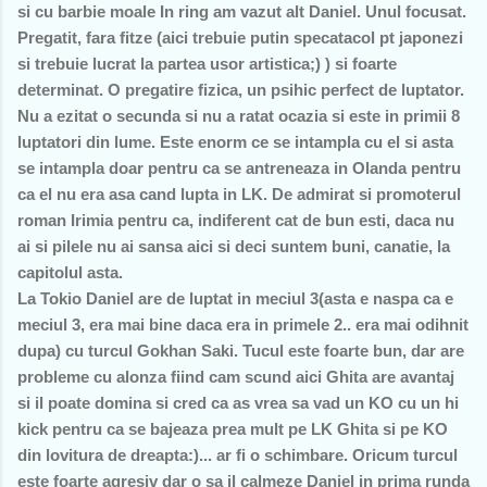
si cu barbie moale In ring am vazut alt Daniel. Unul focusat.
Pregatit, fara fitze (aici trebuie putin specatacol pt japonezi
si trebuie lucrat la partea usor artistica;) ) si foarte
determinat. O pregatire fizica, un psihic perfect de luptator.
Nu a ezitat o secunda si nu a ratat ocazia si este in primii 8
luptatori din lume. Este enorm ce se intampla cu el si asta
se intampla doar pentru ca se antreneaza in Olanda pentru
ca el nu era asa cand lupta in LK. De admirat si promoterul
roman Irimia pentru ca, indiferent cat de bun esti, daca nu
ai si pilele nu ai sansa aici si deci suntem buni, canatie, la
capitolul asta.
La Tokio Daniel are de luptat in meciul 3(asta e naspa ca e
meciul 3, era mai bine daca era in primele 2.. era mai odihnit
dupa) cu turcul Gokhan Saki. Tucul este foarte bun, dar are
probleme cu alonza fiind cam scund aici Ghita are avantaj
si il poate domina si cred ca as vrea sa vad un KO cu un hi
kick pentru ca se bajeaza prea mult pe LK Ghita si pe KO
din lovitura de dreapta:)... ar fi o schimbare. Oricum turcul
este foarte agresiv dar o sa il calmeze Daniel in prima runda