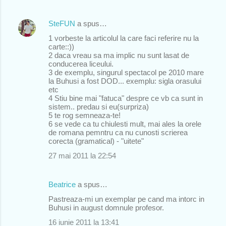
SteFUN
a spus…
1 vorbeste la articolul la care faci referire nu la
carte::))
2 daca vreau sa ma implic nu sunt lasat de
conducerea liceului.
3 de exemplu, singurul spectacol pe 2010 mare
la Buhusi a fost DOD... exemplu: sigla orasului
etc
4 Stiu bine mai "fatuca" despre ce vb ca sunt in
sistem.. predau si eu(surpriza)
5 te rog semneaza-te!
6 se vede ca tu chiulesti mult, mai ales la orele
de romana pemntru ca nu cunosti scrierea
corecta (gramatical) - "uitete"
27 mai 2011 la 22:54
Beatrice
a spus…
Pastreaza-mi un exemplar pe cand ma intorc in
Buhusi in august domnule profesor.
16 iunie 2011 la 13:41