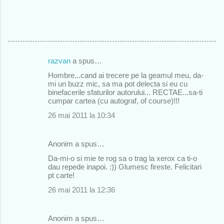
razvan
a spus…
C
Hombre...cand ai trecere pe la geamul meu, da-
o
mi un buzz mic, sa ma pot delecta si eu cu
binefacerile sfaturilor autorului... RECTAE...sa-ti
m
cumpar cartea (cu autograf, of course)!!!
e
26 mai 2011 la 10:34
n
t
Anonim a spus…
a
Da-mi-o si mie te rog sa o trag la xerox ca ti-o
r
dau repede inapoi. :)) Glumesc fireste. Felicitari
pt carte!
i
26 mai 2011 la 12:36
i
Anonim a spus…