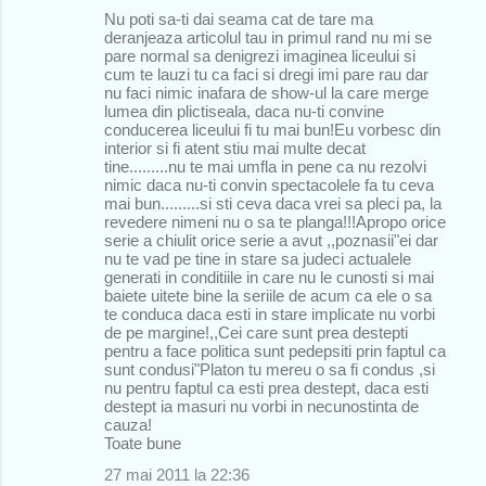
Nu poti sa-ti dai seama cat de tare ma
deranjeaza articolul tau in primul rand nu mi se
pare normal sa denigrezi imaginea liceului si
cum te lauzi tu ca faci si dregi imi pare rau dar
nu faci nimic inafara de show-ul la care merge
lumea din plictiseala, daca nu-ti convine
conducerea liceului fi tu mai bun!Eu vorbesc din
interior si fi atent stiu mai multe decat
tine.........nu te mai umfla in pene ca nu rezolvi
nimic daca nu-ti convin spectacolele fa tu ceva
mai bun.........si sti ceva daca vrei sa pleci pa, la
revedere nimeni nu o sa te planga!!!Apropo orice
serie a chiulit orice serie a avut ,,poznasii"ei dar
nu te vad pe tine in stare sa judeci actualele
generati in conditiile in care nu le cunosti si mai
baiete uitete bine la seriile de acum ca ele o sa
te conduca daca esti in stare implicate nu vorbi
de pe margine!,,Cei care sunt prea destepti
pentru a face politica sunt pedepsiti prin faptul ca
sunt condusi"Platon tu mereu o sa fi condus ,si
nu pentru faptul ca esti prea destept, daca esti
destept ia masuri nu vorbi in necunostinta de
cauza!
Toate bune
27 mai 2011 la 22:36