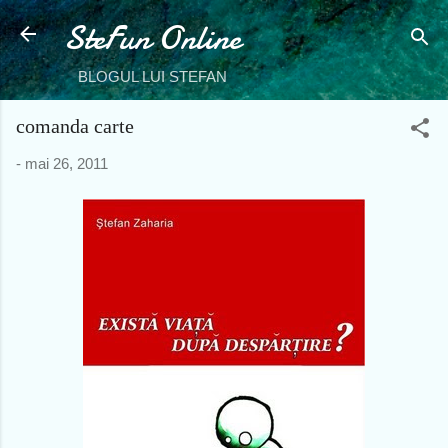
SteFun Online
Treceți la conținutul principal
BLOGUL LUI STEFAN
comanda carte
-
mai 26, 2011