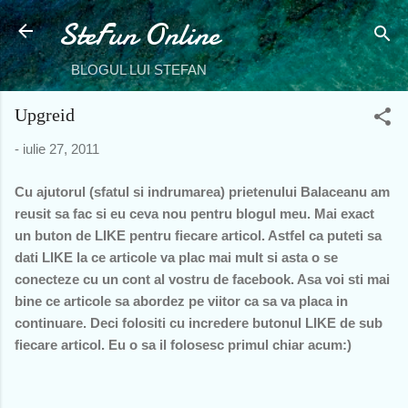
SteFun Online
Treceți la conținutul principal
BLOGUL LUI STEFAN
Upgreid
-
iulie 27, 2011
Cu ajutorul (sfatul si indrumarea) prietenului Balaceanu am
reusit sa fac si eu ceva nou pentru blogul meu. Mai exact
un buton de LIKE pentru fiecare articol. Astfel ca puteti sa
dati LIKE la ce articole va plac mai mult si asta o se
conecteze cu un cont al vostru de facebook. Asa voi sti mai
bine ce articole sa abordez pe viitor ca sa va placa in
continuare. Deci folositi cu incredere butonul LIKE de sub
fiecare articol. Eu o sa il folosesc primul chiar acum:)