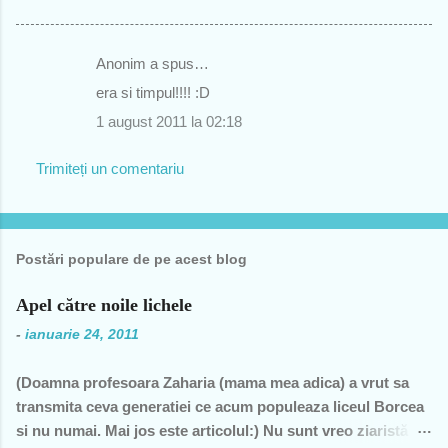
Anonim a spus…
C
era si timpul!!!! :D
o
1 august 2011 la 02:18
m
e
Trimiteți un comentariu
n
t
a
Postări populare de pe acest blog
r
i
Apel către noile lichele
i
-
ianuarie 24, 2011
(Doamna profesoara Zaharia (mama mea adica) a vrut sa
transmita ceva generatiei ce acum populeaza liceul Borcea
si nu numai. Mai jos este articolul:) Nu sunt vreo ziaristă