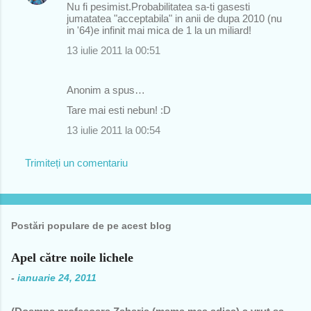
Nu fi pesimist.Probabilitatea sa-ti gasesti
o
jumatatea "acceptabila" in anii de dupa 2010 (nu
in '64)e infinit mai mica de 1 la un miliard!
m
13 iulie 2011 la 00:51
e
n
Anonim a spus…
t
Tare mai esti nebun! :D
a
r
13 iulie 2011 la 00:54
i
Trimiteți un comentariu
i
Postări populare de pe acest blog
Apel către noile lichele
-
ianuarie 24, 2011