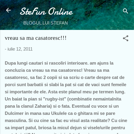
SteFun Online
Treceți la conținutul principal
BLOGUL LUI STEFAN
vreau sa ma casatoresc!!!
-
iulie 12, 2011
Dupa lungi cautari si rascoliri interioare. am ajuns la
concluzia ca vreau sa ma casatoresc! Vreau sa ma
casatoresc, sa fac 2 copii si sa scriu o carte despre cat de
porci sunt barbatii si slabi la pat si cat de vaci sunt femeile
si importante de ele. Asta este planul meu pe termen lung.
Un baiat la pian si "rugby-ist" (combinatie nemaintalnita
pana la clanul Zaharia) si o fata. Eventual cu voce si un
Dulcimer in mana sau Ukulele ca o ghitara mi se pare
masculina. Si cu cine sa fac eu visul asta realitate? Cu cine
sa impart patul, briosa la micul dejun si visele/urile pentru