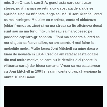
mie. Gen O. sau I. sau S.A. genul asta care sunt usor
sterse, nu iti raman pe retina ca o roscata de aia de se
aprinde singura bricheta langa ea. Mai si Joni Mitchell cred
ca ma intelegea. Mai ales ca e artista, canta si chicteaza
(chiar frumos as zice) si nu ma stresa sa fiu altcineva decat
sunt sau sa ma tund intr-un fel sau sa ma vopsesc pe
podoaba capilaro-grizonanta... Joni ma accepta si cred ca
ma si ajuta sa fac vocalize, sa am acorduri mai faine la
melodiile mele.. Multe facea Joni Mitchell cu mine daca o
luam de nevasta in 1964. Cred ca am ratat aceasta ocazie
din mai multe motive pe care nu le detaliez aici (poate in
viitoarea carte) dar ideea ramane: Vreau sa ma casatoresc
cu Joni Mitchell in 1964 si sa imi cante o trupa hawaiana la
nunta si The Band!