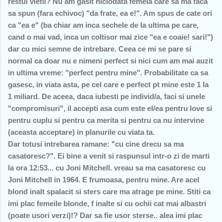
restul vietii? Nu am gasit niciodata femeia care sa ma faca
sa spun (fara echivoc) "da frate, ea e!". Am spus de cate ori
ca "ea e" (ba chiar am inca sechele de la ultima pe care,
cand o mai vad, inca un coltisor mai zice "ea e coaie! sari!")
dar cu mici semne de intrebare. Ceea ce mi se pare si
normal ca doar nu e nimeni perfect si nici cum am mai auzit
in ultima vreme: "perfect pentru mine". Probabilitate ca sa
gasesc, in viata asta, pe cel care e perfect pt mine este 1 la
1 miliard. De aceea, daca iubesti pe individ/a, faci si unele
"compromisuri", il accepti asa cum este el/ea pentru love si
pentru cuplu si pentru ca merita si pentru ca nu intervine
(aceasta acceptare) in planurile cu viata ta.
Dar totusi intrebarea ramane: "cu cine drecu sa ma
casatoresc?". Ei bine a venit si raspunsul intr-o zi de marti
la ora 12:53... cu Joni Mitchell. vreau sa ma casatoresc cu
Joni Mitchell in 1964. E frumoasa, pentru mine. Are acel
blond inalt spalacit si sters care ma atrage pe mine. Stiti ca
imi plac femeile blonde, f inalte si cu ochii cat mai albastri
(poate usori verzi)!? Dar sa fie usor sterse.. alea imi plac