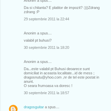
Anonim a spus…
C
Da si chitanta? E platitor de impozit? :)))Zdrang
o
zdrang :P
m
29 septembrie 2011 la 22:44
e
n
Anonim a spus…
t
valabil pt buhusi?
a
30 septembrie 2011 la 18:20
r
i
Anonim a spus…
i
Da...este valabil pt Buhusi deoarece sunt
domiciliat in aceasta localitate...id de mess ;
dragosnutu@yhoo.com ,nr de tel este postat in
anunt.
O seara frumoasa va doresc !
30 septembrie 2011 la 18:57
dragosguitar
a spus…