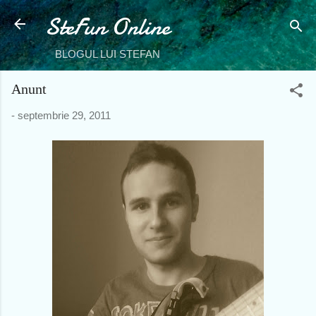
SteFun Online
Treceți la conținutul principal
BLOGUL LUI STEFAN
Anunt
-
septembrie 29, 2011