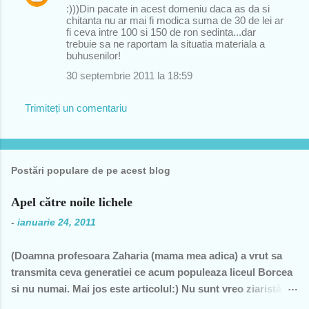
:)))Din pacate in acest domeniu daca as da si
chitanta nu ar mai fi modica suma de 30 de lei ar
fi ceva intre 100 si 150 de ron sedinta...dar
trebuie sa ne raportam la situatia materiala a
buhusenilor!
30 septembrie 2011 la 18:59
Trimiteți un comentariu
Postări populare de pe acest blog
Apel către noile lichele
-
ianuarie 24, 2011
(Doamna profesoara Zaharia (mama mea adica) a vrut sa
transmita ceva generatiei ce acum populeaza liceul Borcea
si nu numai. Mai jos este articolul:) Nu sunt vreo ziaristă
angajată la vreun mogul de presă, nu sunt membra vreunui