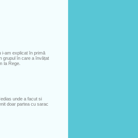
 i-am explicat în primă
n grupul în care a învățat
am la Rege.
edias unde a facut si
enit doar partea cu sarac