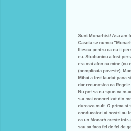
Sunt Monarhist! Asa am fo
Caseta se numea "Monarhia
Iliescu pentru ca nu ii pe
eu. Strabunicu a fost perse
era mai afon ca mine (cu e
(complicata poveste), Mam
Mihai a fost laudat pana 
dar recunostea ca Regele e
Nu pot sa nu spun ca m-am
s-a mai concretizat din mo
dureaza mult. O prima si s
conducatori ai nostri au f
ca un Monarh creste intr-un
sau sa faca fel de fel de 