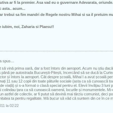
tiva ar fi la premier. Asa vad eu o guvernare Adevarata, oriunde
 asta.. acum...
r trebui sa fim mandri de Regele nostru Mihai si sa il pretuim ma
e iubim, noi, Zaharia si Plaesu!!
a spus…
t să vină prima oară, dar a fost întors din aeroport. Acum nu știu dacă 
ă până pe autostrada București-Pitești, încercând să se ducă la Curte
actor și întors la aeroport. Cât despre școală, Mihai I a avut școală pe
nați 11 sau 12 copii din toate păturile sociale (asta ca să cunoască toa
i de viață) și s-a format o clasă special pentru el. Elevii învățau 3 luni 
uni colindau țara ca să cunoască oamenii, locurile și monumentele. Mi
r-un astfel de colectiv, ar fi putut să devină mai târziu comunist, deci poa
nitatea ta pentru regalitate. Mă bucur să văd că suntem din ce în ce m
11 la 02:22