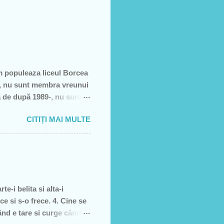
m populeaza liceul Borcea
să, nu sunt membra vreunui
a de după 1989-, nu sunt
e, să sărăcească această
CITIȚI MAI MULTE
ţiei sale- asa cum rezultă
rătură)! Recunosc acum că
it cei pe care i-am votat-
re dată, însă, aveam
e-i belita si alta-i
ce si s-o frece. 4. Cine se
când e tare si curge când e