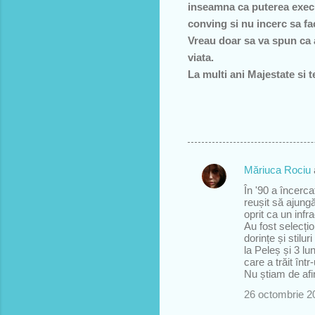
inseamna ca puterea execu
conving si nu incerc sa fac
Vreau doar sa va spun ca a
viata.
La multi ani Majestate si t
Măriuca Rociu
C
În '90 a încerca
o
reușit să ajung
oprit ca un infr
m
Au fost selecțio
e
dorințe și stilur
la Peleș și 3 l
n
care a trăit înt
Nu știam de afi
t
26 octombrie 20
a