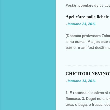
Postări populare de pe ac
Apel către noile lichele
-
ianuarie 24, 2011
(Doamna profesoara Zahar
si nu numai. Mai jos este 
partid- n-am fost decât me
decât una dintre miile de 
ţară, o bugetară care nu p
din discursul primului pol
din 1990 şi până în acest a
GHICITORI NEVIN
de două ori s-a întâmplat 
-
ianuarie 13, 2011
speranţa că ceva se va sch
1. E rotunda si e cârna si 
flocoasa. 3. Deget nu e, un
urca, o baga, o freaca, cob