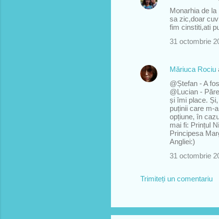
Monarhia de la 
sa zic,doar cuv
fim cinstiti,at
31 octombrie 20
Măriuca Rociu
@Ștefan - A fos
@Lucian - Părer
și îmi place. Și
puținii care m-
opțiune, în ca
mai fi: Prințul 
Principesa Marga
Angliei:)
31 octombrie 20
Trimiteți un comentariu