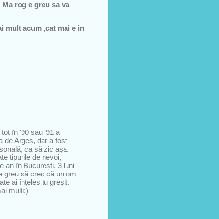
. Ma rog e greu sa va
i mult acum ,cat mai e in
tot în '90 sau '91 a
a de Argeș, dar a fost
rsonală, ca să zic așa.
te tipurile de nevoi,
pe an în București, 3 luni
-e greu să cred că un om
te ai înțeles tu greșit.
ai mulți:)