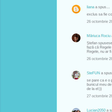
r
liana
a spus…
i
i
exclus sa fie co
26 octombrie 20
Măriuca Rociu
Ștefan spusese 
fază că Regele 
Regele, nu ar f
26 octombrie 20
SteFUN
a spu
se pare ca e o 
bunicul meu de 
de la el:))
27 octombrie 20
Lucian2050
a 