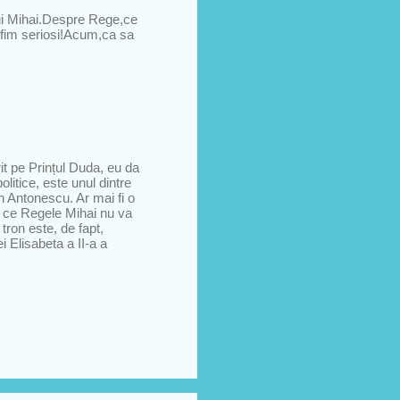
lui Mihai.Despre Rege,ce
a fim seriosi!Acum,ca sa
it pe Prințul Duda, eu da
olitice, este unul dintre
n Antonescu. Ar mai fi o
 ce Regele Mihai nu va
tron este, de fapt,
i Elisabeta a II-a a