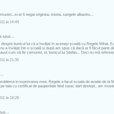
munist...si-ar fi negat originea, istoria, sangele albastru...
11 la 14:49
a spus…
despre bunicul lui că a învățat în aceeași școală cu Regele Mihai. Eu
nu a învățat într-o școală și după am spus că dacă ar fi făcut parte di
i avut cum să fie comunist, el, bunicul lui Ștefan... Deci nu mă refere
11 la 21:35
s…
problema in exprimarea mea. Regele a facut scoala de aviatie de la M
pe tata cu certificat de pauperitate fiind sarac dart destept.. am most
11 la 18:28
spus…