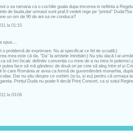
noi o sa ramana ca o cochilie goala dupa trecerea in nefiinta a Rege
inte de lauda,dar urmasii sunt praf.Il vedeti rege pe "printul" Duda?S
i pune un om de 90 de ani sa ne conduca?
11 la 01:15
a spus…
t o problemă de exprimare. Nu ai specificat ce fel de școală:)
ea mea este că da. "Da" la ambele întrebări:) Nu știu dacă l-ai urmăr
, ca să îmi încalc definitiv convenția cu mine de a nu intra în polemici p
ar putea face să mă gândesc de două ori pe cine să aleg între el și Cri
zul în care România ar avea ca formă de guvernământ monarhia, după
Nicolae. Dar nu știu despre ce vorbim (și tu, și eu) pentru că urmașa la 
reta. Prințul Duda nu poate fi decât Prinț Consort, ca și soțul Regine
11 la 03:06