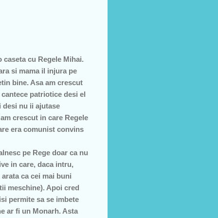
o caseta cu Regele Mihai.
ra si mama il injura pe
retin bine. Asa am crescut
t cantece patriotice desi el
 desi nu ii ajutase
 am crescut in care Regele
care era comunist convins
talnesc pe Rege doar ca nu
ve in care, daca intru,
 arata ca cei mai buni
itii meschine). Apoi cred
 isi permite sa se imbete
ne ar fi un Monarh. Asta