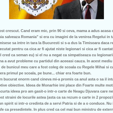
st crescut. Cand eram mic, prin 90 si ceva, mama a adus acasa 
 salveaza Romania" si era cu imagini de la venirea Regelui in ta
rmisese sa intre in tara la Bucuresti si s-a dus la Timisoara daca 
cutat pentru ca cica ar fi ajutat niste legionari si cica ar fi canta
l cred ca seman eu) si el nu a negat ca simpatiseaza cu legionarii
a a avut probleme cu partidul din aceeasi cauza. In acest mediu
si de bunicul meu care a fost coleg de scoala cu Regele Mihai si 
ra primul pe scoala, pe bune... chiar era foarte bun.
 bucurat enorm cand cineva mi-a promis ca anul asta o sa il in
tive obiective. Ideea de Monarhie imi place din Foarte multe moti
curta ideea pro am gasit-o intr-o carte de Neagu Djuvara care ne
ost straini de locurile astea (asta ca sa rezum o carte in 2 propoz
 spirit si intr-o credinta de a servi Patria si de a o conduce. Nu
gafe ca presedintele. In plus cred ca cel mai bun ministru de exter