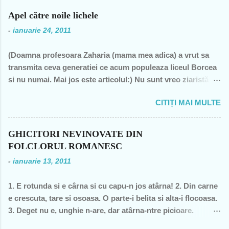
n
Apel către noile lichele
t
-
ianuarie 24, 2011
a
(Doamna profesoara Zaharia (mama mea adica) a vrut sa
r
transmita ceva generatiei ce acum populeaza liceul Borcea
i
si nu numai. Mai jos este articolul:) Nu sunt vreo ziaristă
i
angajată la vreun mogul de presă, nu sunt membra vreunui
CITIȚI MAI MULTE
partid- n-am fost decât membră a PCR, câteva luni în 1989,
şi mi-a ajuns şi pentru perioada de după 1989-, nu sunt
decât una dintre miile de profesoare, o bugetară nesimţită,
GHICITORI NEVINOVATE DIN
care şi-a permis, cu neruşinare, să sărăcească această ţară,
FOLCLORUL ROMANESC
o bugetară care nu produce nimic concret şi care mai
-
ianuarie 13, 2011
scoate şi tâmpiţi în urma prestaţiei sale- asa cum rezultă
din discursul primului politician al ţării. "Mea culpa" (pentru
1. E rotunda si e cârna si cu capu-n jos atârna! 2. Din carne
pdl-işti, aceasta nu e o înjurătură)! Recunosc acum că din
e crescuta, tare si osoasa. O parte-i belita si alta-i flocoasa.
1990 şi până în acest an de graţie, am fost mereu în
3. Deget nu e, unghie n-are, dar atârna-ntre picioare.
opoziţie, chiar şi atunci când au ieşit cei pe care i-am votat-
Orisicine se întrece, s-o apuce si s-o frece. 4. Cine se urca,
de două ori s-a întâmplat – pentru că m-au dezamăgit toţi,