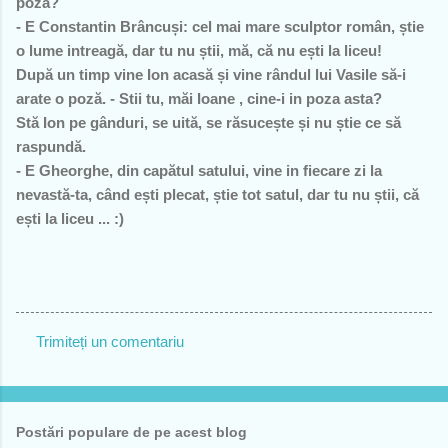
poză?
- E Constantin Brâncuși: cel mai mare sculptor român, știe
o lume intreagă, dar tu nu știi, mă, că nu ești la liceu!
După un timp vine Ion acasă și vine rândul lui Vasile să-i
arate o poză. - Stii tu, măi Ioane , cine-i in poza asta?
Stă Ion pe gânduri, se uită, se răsucește și nu știe ce să
raspundă.
- E Gheorghe, din capătul satului, vine in fiecare zi la
nevastă-ta, când ești plecat, știe tot satul, dar tu nu știi, că
ești la liceu ... :)
Trimiteți un comentariu
C
o
m
Postări populare de pe acest blog
e