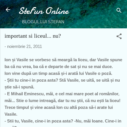
SteFun Online
Treceți la conținutul principal
BLOGUL LUI STEFAN
important si liceul... nu?
-
noiembrie 21, 2011
Ion și Vasile se vorbesc să meargă la liceu, dar Vasile spune
ba că nu vrea, ba că e departe de sat și nu se mai duce.
Ion vine după un timp acasă și-i arată lui Vasile o poză.
- Știi tu cine-i in poza asta? Stă Vasile, se uită, se uită și nu
știe să-i spună.
- E Mihail Eminescu, măi, e cel mai mare poet al românilor,
măi... Stie o lume intreagă, dar tu nu știi, că nu ești la liceu!
Trece timpul și vine acasă Ion cu altă poza să-i arate lui
Vasile.
- Stii tu, Vasile, cine-i in poza asta? -Nu, măi Ioane. Cine-i in