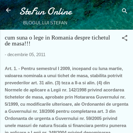
SteFun Online
Treceți la conținutul principal
BLOGUL LUI STEFAN
cum suna o lege in Romania despre tichetul
de masa!!!
-
decembrie 05, 2011
Art. 1. - Pentru semestrul I 2009, incepand cu luna martie,
valoarea nominala a unui tichet de masa, stabilita potrivit
prevederilor art. 31 alin. (3) teza a II-a si alin. (4) din
Normele de aplicare a Legii nr. 142/1998 privind acordarea
tichetelor de masa, aprobate prin Hotararea Guvernului nr.
5/1999, cu modificarile ulterioare, ale Ordonantei de urgenta
a Guvernului nr. 18/2006 pentru completarea art. 3 din
Ordonanta de urgenta a Guvernului nr. 59/2005 privind
unele masuri de natura fiscala si financiara pentru punerea
in aplicare a Legii nr. 348/2004 privind denominarea