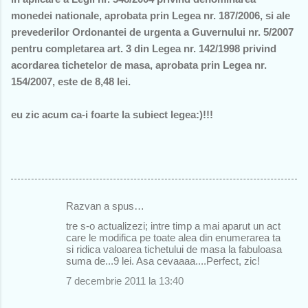
monedei nationale, aprobata prin Legea nr. 187/2006, si ale
prevederilor Ordonantei de urgenta a Guvernului nr. 5/2007
pentru completarea art. 3 din Legea nr. 142/1998 privind
acordarea tichetelor de masa, aprobata prin Legea nr.
154/2007, este de 8,48 lei.
eu zic acum ca-i foarte la subiect legea:)!!!
Razvan a spus…
C
tre s-o actualizezi; intre timp a mai aparut un act
o
care le modifica pe toate alea din enumerarea ta
si ridica valoarea tichetului de masa la fabuloasa
m
suma de...9 lei. Asa cevaaaa....Perfect, zic!
e
7 decembrie 2011 la 13:40
n