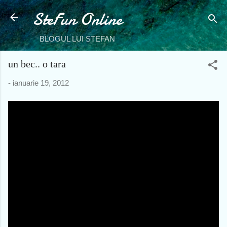
SteFun Online
Treceți la conținutul principal
BLOGUL LUI STEFAN
un bec.. o tara
-
ianuarie 19, 2012