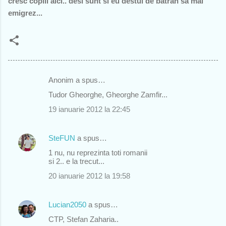
cresc copiii aici.. desi sunt si eu destul de batran sa mai
emigrez...
Anonim a spus…
C
Tudor Gheorghe, Gheorghe Zamfir...
o
19 ianuarie 2012 la 22:45
m
e
SteFUN
a spus…
n
1 nu, nu reprezinta toti romanii
t
si 2.. e la trecut...
a
20 ianuarie 2012 la 19:58
r
i
Lucian2050
a spus…
i
CTP, Stefan Zaharia..