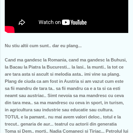
Nu stiu altii cum sunt.. dar eu plang...
Cand ma gandesc la Romania, cand ma gandesc la Buhusi,
la Bacau la Piatra la Bucuresti... la Iasi.. la munti.. la tot ce
are tara asta si ascult si melodia asta.. imi vine sa plang.
Plang de ciuda ca am fost in Austria si am vazut cum este
sa fii mandru de tara ta.. sa fii mandru ca e a ta si ca esti
neamt sau austriac.. Simt nevoia sa ma mandresc cu ceva
din tara mea.. sa ma mandresc cu ceva in sport, in turism,
in agricultura sau industrie sau educatie sau cultura.
TOTUL e la pamant.. nu mai avem valori deloc.. totul e la
trecut.. genaria de aur... teatrul cu actorii din generatia
Toma si Dem.. morti.. Nadia Comaneci si Tiriac... Petrolul lui