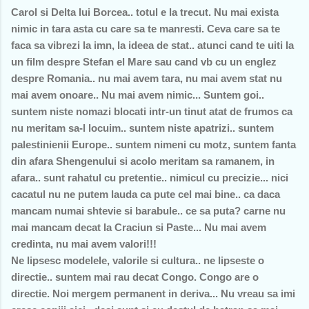
Carol si Delta lui Borcea.. totul e la trecut. Nu mai exista
nimic in tara asta cu care sa te manresti. Ceva care sa te
faca sa vibrezi la imn, la ideea de stat.. atunci cand te uiti la
un film despre Stefan el Mare sau cand vb cu un englez
despre Romania.. nu mai avem tara, nu mai avem stat nu
mai avem onoare.. Nu mai avem nimic... Suntem goi..
suntem niste nomazi blocati intr-un tinut atat de frumos ca
nu meritam sa-l locuim.. suntem niste apatrizi.. suntem
palestinienii Europe.. suntem nimeni cu motz, suntem fanta
din afara Shengenului si acolo meritam sa ramanem, in
afara.. sunt rahatul cu pretentie.. nimicul cu precizie... nici
cacatul nu ne putem lauda ca pute cel mai bine.. ca daca
mancam numai shtevie si barabule.. ce sa puta? carne nu
mai mancam decat la Craciun si Paste... Nu mai avem
credinta, nu mai avem valori!!!
Ne lipsesc modelele, valorile si cultura.. ne lipseste o
directie.. suntem mai rau decat Congo. Congo are o
directie. Noi mergem permanent in deriva... Nu vreau sa imi