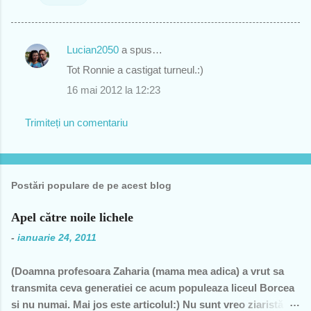
Lucian2050
a spus…
C
Tot Ronnie a castigat turneul.:)
o
16 mai 2012 la 12:23
m
e
Trimiteți un comentariu
n
t
a
Postări populare de pe acest blog
r
i
Apel către noile lichele
i
-
ianuarie 24, 2011
(Doamna profesoara Zaharia (mama mea adica) a vrut sa
transmita ceva generatiei ce acum populeaza liceul Borcea
si nu numai. Mai jos este articolul:) Nu sunt vreo ziaristă