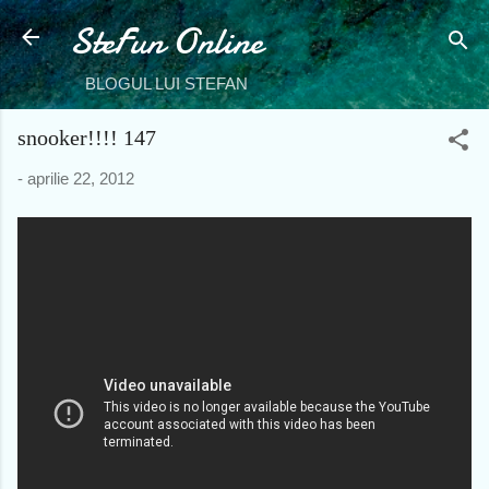
SteFun Online
Treceți la conținutul principal
BLOGUL LUI STEFAN
snooker!!!! 147
-
aprilie 22, 2012