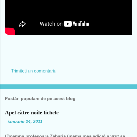
Trimiteți un comentariu
C
o
m
Postări populare de pe acest blog
e
n
Apel către noile lichele
t
-
ianuarie 24, 2011
a
(Doamna profesoara Zaharia (mama mea adica) a vrut sa