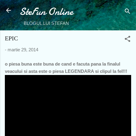
SteFun Online
Treceți la conținutul principal
BLOGUL LUI STEFAN
EPIC
-
martie 29, 2014
o piesa buna este buna de cand e facuta pana la finalul
veacului si asta este o piesa LEGENDARA si clipul la fel!!!