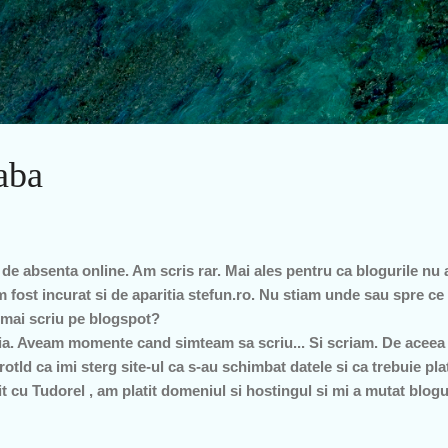
Treceți la conținutul principal
eaba
de absenta online. Am scris rar. Mai ales pentru ca blogurile nu
fost incurat si de aparitia stefun.ro. Nu stiam unde sau spre ce
 mai scriu pe blogspot?
a. Aveam momente cand simteam sa scriu... Si scriam. De aceea a
rotld ca imi sterg site-ul ca s-au schimbat datele si ca trebuie plat
it cu Tudorel , am platit domeniul si hostingul si mi a mutat blogu