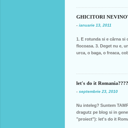
ţară, o bugetară care nu p
din discursul primului pol
din 1990 şi până în acest a
GHICITORI NEVIN
de două ori s-a întâmplat 
-
ianuarie 13, 2011
speranţa că ceva se va sch
1. E rotunda si e cârna si 
flocoasa. 3. Deget nu e, un
urca, o baga, o freaca, cob
moale? 6. În fata mareata, 
fund si intra toata. Si acu
postala, timbrul 7. cizma Da
let's do it Romania??
-
septembrie 23, 2010
Nu inteleg? Suntem TAMPI
dragutz pe blog si in gene
"proiect"): let's do it R
viitor, nepotilor, ca noi