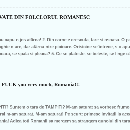
roduce nimic concret şi care mai scoate şi tâmpiţi în urma presta
itician al ţării. "Mea culpa" (pentru pdl-işti, aceasta nu e o înju
n de graţie, am fost mereu în opoziţie, chiar şi atunci când au ieş
OVATE DIN FOLCLORUL ROMANESC
– pentru că m-au dezamăgit toţi, mai mult sau mai puţin. De fieca
imba, o dată cu noua generaţie. Î...
cu capu-n jos atârna! 2. Din carne e crescuta, tare si osoasa. O part
ghie n-are, dar atârna-ntre picioare. Orisicine se întrece, s-o apu
oara, se spala si pleaca? 5. Ce se plateste, se beleste, se linge 
pe margine creata, în spate o lingi, în fata o-mpingi. 7. Piele vie-n
m raspunsurile... 1. ghinda 2. pana de gâsca 3. tâta vacii 4. cosaru
ca v-ati gandit la prostii.... sa va fie rusine....
?? FUCK you very much, Romania!!!
TI? Suntem o tara de TAMPITI? M-am saturat sa vorbesc frumos
ral m-am saturat. M-am saturat! Pe scurt: primesc invitatii la ace
omania! Adica toti Romanii sa mergem sa strangem gunoiul din tar
 am fost cei care am strans gunoiul in Romania etc"... DA EU N