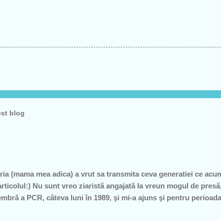
est blog
ia (mama mea adica) a vrut sa transmita ceva generatiei ce acu
articolul:) Nu sunt vreo ziaristă angajată la vreun mogul de pre
mbră a PCR, câteva luni în 1989, şi mi-a ajuns şi pentru perioad
profesoare, o bugetară nesimţită, care şi-a permis, cu neruşinar