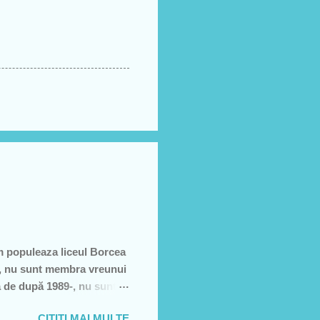
m populeaza liceul Borcea
să, nu sunt membra vreunui
a de după 1989-, nu sunt
e, să sărăcească această
CITIȚI MAI MULTE