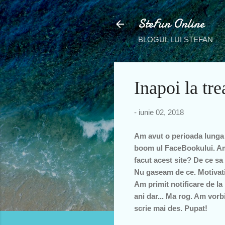
SteFun Online
BLOGUL LUI STEFAN
Inapoi la tr
-
iunie 02, 2018
Am avut o perioada lunga 
boom ul FaceBookului. Am 
facut acest site? De ce sa
Nu gaseam de ce. Motivati
Am primit notificare de la 
ani dar... Ma rog. Am vorb
scrie mai des. Pupat!