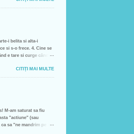
ţiei sale- asa cum rezultă
rătură)! Recunosc acum că
it cei pe care i-am votat-
re dată, însă, aveam
e-i belita si alta-i
ce si s-o frece. 4. Cine se
când e tare si curge când e
, piele moarta, dai din
CITIȚI MAI MULTE
l 5. înghetata 6. marca
! M-am saturat sa fiu
asta "actiune" (sau
a ca sa "ne mandrim pe
U VREAU SA STRANG