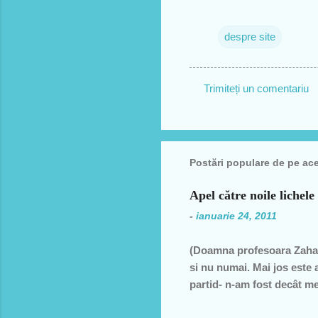
despre site
Trimiteți un comentariu
C
o
m
Postări populare de pe ac
e
n
Apel către noile lichele
t
-
ianuarie 24, 2011
a
r
(Doamna profesoara Zahar
i
si nu numai. Mai jos este 
i
partid- n-am fost decât me
decât una dintre miile de 