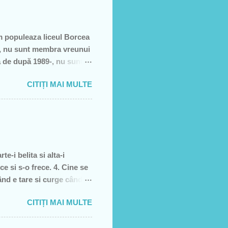
m populeaza liceul Borcea
să, nu sunt membra vreunui
a de după 1989-, nu sunt
e, să sărăcească această
CITIȚI MAI MULTE
ţiei sale- asa cum rezultă
rătură)! Recunosc acum că
it cei pe care i-am votat-
re dată, însă, aveam
e-i belita si alta-i
ce si s-o frece. 4. Cine se
când e tare si curge când e
, piele moarta, dai din
CITIȚI MAI MULTE
l 5. înghetata 6. marca