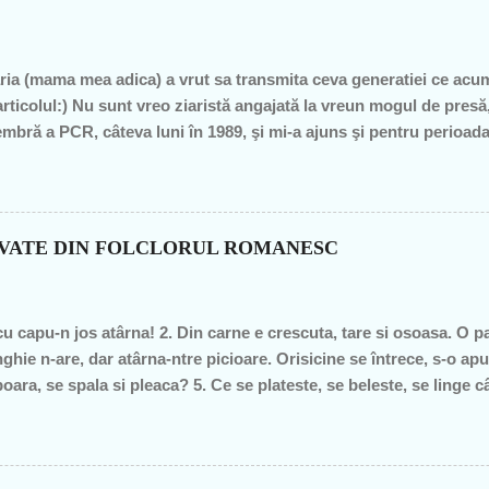
ia (mama mea adica) a vrut sa transmita ceva generatiei ce acu
articolul:) Nu sunt vreo ziaristă angajată la vreun mogul de pre
mbră a PCR, câteva luni în 1989, şi mi-a ajuns şi pentru perioad
profesoare, o bugetară nesimţită, care şi-a permis, cu neruşinar
roduce nimic concret şi care mai scoate şi tâmpiţi în urma presta
itician al ţării. "Mea culpa" (pentru pdl-işti, aceasta nu e o înju
n de graţie, am fost mereu în opoziţie, chiar şi atunci când au ieş
OVATE DIN FOLCLORUL ROMANESC
– pentru că m-au dezamăgit toţi, mai mult sau mai puţin. De fieca
imba, o dată cu noua generaţie. Î...
cu capu-n jos atârna! 2. Din carne e crescuta, tare si osoasa. O part
ghie n-are, dar atârna-ntre picioare. Orisicine se întrece, s-o apu
oara, se spala si pleaca? 5. Ce se plateste, se beleste, se linge 
pe margine creata, în spate o lingi, în fata o-mpingi. 7. Piele vie-n
m raspunsurile... 1. ghinda 2. pana de gâsca 3. tâta vacii 4. cosaru
ca v-ati gandit la prostii.... sa va fie rusine....