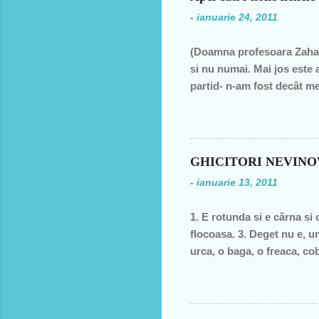
t
-
ianuarie 24, 2011
a
r
(Doamna profesoara Zahar
i
si nu numai. Mai jos este 
i
partid- n-am fost decât me
decât una dintre miile de 
ţară, o bugetară care nu p
din discursul primului pol
din 1990 şi până în acest a
GHICITORI NEVIN
de două ori s-a întâmplat 
-
ianuarie 13, 2011
speranţa că ceva se va sch
1. E rotunda si e cârna si 
flocoasa. 3. Deget nu e, un
urca, o baga, o freaca, cob
moale? 6. În fata mareata, 
fund si intra toata. Si acu
postala, timbrul 7. cizma Da