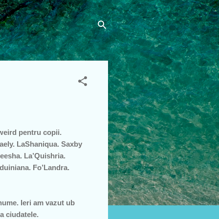
eird pentru copii.
Braely. LaShaniqua. Saxby
esha. La’Quishria.
duiniana. Fo’Landra.
nume. Ieri am vazut ub
a ciudatele.