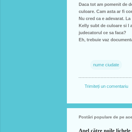
Daca tot am pomenit de do
culoare. Cam asta ar fi c
Nu cred ca e adevarat. La 
Kelly subt de culoare si l
judecatorul ce sa faca?
Eh, trebuie vaz documenta
nume ciudate
Trimiteți un comentariu
C
o
m
Postări populare de pe ac
e
n
Apel către noile lichele