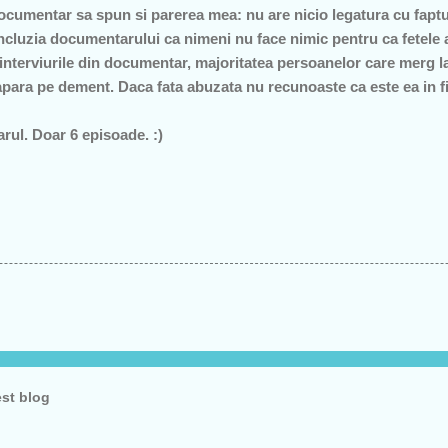
cumentar sa spun si parerea mea: nu are nicio legatura cu faptul
oncluzia documentarului ca nimeni nu face nimic pentru ca fetele 
interviurile din documentar, majoritatea persoanelor care merg l
 apara pe dement. Daca fata abuzata nu recunoaste ca este ea in f
rul. Doar 6 episoade. :)
est blog