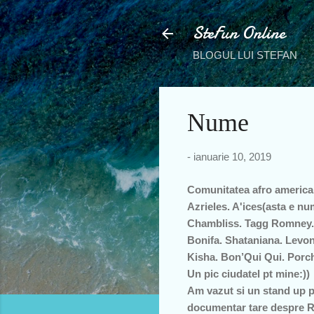
SteFun Online
BLOGUL LUI STEFAN
Nume
-
ianuarie 10, 2019
Comunitatea afro america
Azrieles. A'ices(asta e nu
Chambliss. Tagg Romney.
Bonifa. Shataniana. Levo
Kisha. Bon’Qui Qui. Porch
Un pic ciudatel pt mine:))
Am vazut si un stand up 
documentar tare despre R 