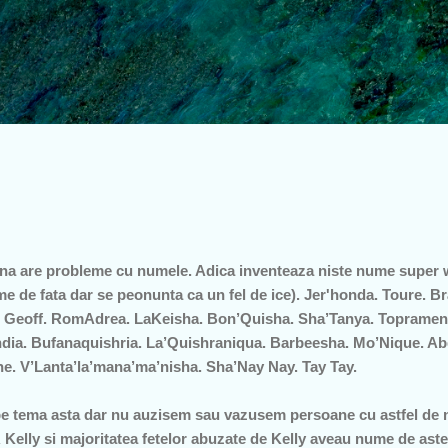
Treceți la conținutul principal
na are probleme cu numele. Adica inventeaza niste nume super w
me de fata dar se peonunta ca un fel de ice). Jer'honda. Toure. 
 Geoff. RomAdrea. LaKeisha. Bon’Quisha. Sha’Tanya. Topramene
ndia. Bufanaquishria. La’Quishraniqua. Barbeesha. Mo’Nique. Ab
e. V’Lanta’la’mana’ma’nisha. Sha’Nay Nay. Tay Tay.
pe tema asta dar nu auzisem sau vazusem persoane cu astfel de 
Kelly si majoritatea fetelor abuzate de Kelly aveau nume de aste