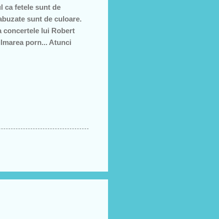
 ca fetele sunt de
abuzate sunt de culoare.
a concertele lui Robert
ilmarea porn... Atunci