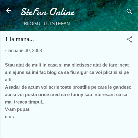
SteFun Online
Treceți la conținutul principal
BLOGUL LUI STEFAN
1 la mana...
-
ianuarie 30, 2008
Stau atat de mult in casa si ma plictisesc atat de tare incat
am ajuns sa imi fac blog ca sa fiu sigur ca voi plictisi si pe
altii.
Asadar de acum voi scrie toate prostiile pe care le gandesc
aci si voi posta orice cred ca e funny sau interesant ca sa
mai treaca timpul...
V-am pupat.
cius