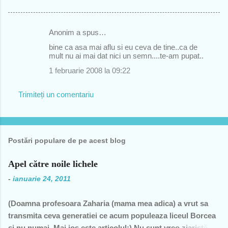
Anonim a spus…
C
bine ca asa mai aflu si eu ceva de tine..ca de
o
mult nu ai mai dat nici un semn....te-am pupat..
m
1 februarie 2008 la 09:22
e
Trimiteți un comentariu
n
t
a
r
Postări populare de pe acest blog
i
Apel către noile lichele
i
-
ianuarie 24, 2011
(Doamna profesoara Zaharia (mama mea adica) a vrut sa
transmita ceva generatiei ce acum populeaza liceul Borcea
si nu numai. Mai jos este articolul:) Nu sunt vreo ziaristă