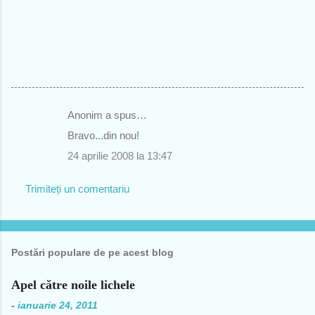
Anonim a spus…
C
Bravo...din nou!
o
24 aprilie 2008 la 13:47
m
e
Trimiteți un comentariu
n
t
a
Postări populare de pe acest blog
r
i
Apel către noile lichele
i
-
ianuarie 24, 2011