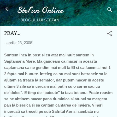
SteFun Online
Treceți la conținutul principal
BLOGUL LUI STEFAN
PRAY...
-
aprilie 23, 2008
Suntem inca in post si cu atat mai mult suntem in
Saptamana Mare. Ma gandeam ca macar in aceasta
saptamana sa ne gendim mai mult la El si sa facem si noi 1-
2 fapte mai bunute. Inteleg ca nu mai sunt batranele sa le
ajutam sa treaca la semafor, dar putem macar in aceste
ultime 3 zile sa incercam mai putin cu o carne sau cu
de"dulce". E timp de "puicute" la tava tot anu. Poate reusim
sa ne abtinem macar pana duminica si atunci sa mergem
pan la biserica si sa cantam cantarea de Inviere. Vineri
incercati sa treceti pe sub Safntul Aer si sambata nu