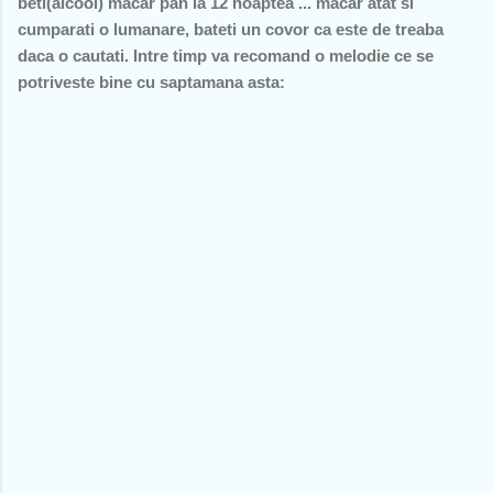
beti(alcool) macar pan la 12 noaptea ... macar atat si
cumparati o lumanare, bateti un covor ca este de treaba
daca o cautati. Intre timp va recomand o melodie ce se
potriveste bine cu saptamana asta: