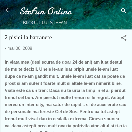
SteFun Online
Treceți la conținutul principal
BLOGUL LUI STEFAN
2 pisici la batranete
-
mai 06, 2008
In viata mea (desi scurta de doar 24 de ani) am luat destul
de multe decizii. Unele le-am luat pripit unele le-am luat
dupa ce m-am gandit mult, unele le-am luat cat se poate de
prost si am suferit foarte mult si altele le-am nimerit bine.
Viata este ca un tren: Daca nu te urci la timp in el ai pierdut
trenul cel bun. Am pierdut multe trenuri si le regret. Astept
mereu un inter city, ma satur de rapid... si de accelerate sau
de personale ma fereste Cel de Sus. Pentru ca tot astept
trenul mult visat dau in cealalta extrema. Cineva spunea
ca"daca astepti prea mult ocazia potrivita vine altul si ti-o ia