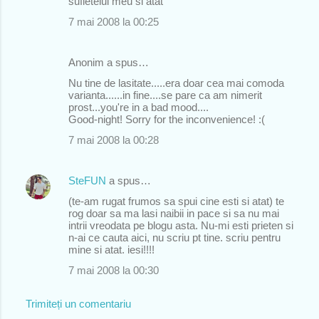
sufletelul meu si atat
7 mai 2008 la 00:25
Anonim a spus…
Nu tine de lasitate.....era doar cea mai comoda
varianta......in fine....se pare ca am nimerit
prost...you're in a bad mood....
Good-night! Sorry for the inconvenience! :(
7 mai 2008 la 00:28
SteFUN
a spus…
(te-am rugat frumos sa spui cine esti si atat) te
rog doar sa ma lasi naibii in pace si sa nu mai
intrii vreodata pe blogu asta. Nu-mi esti prieten si
n-ai ce cauta aici, nu scriu pt tine. scriu pentru
mine si atat. iesi!!!!
7 mai 2008 la 00:30
Trimiteți un comentariu