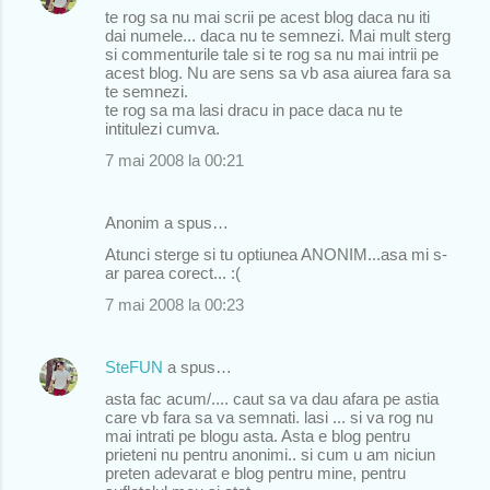
te rog sa nu mai scrii pe acest blog daca nu iti
dai numele... daca nu te semnezi. Mai mult sterg
si commenturile tale si te rog sa nu mai intrii pe
acest blog. Nu are sens sa vb asa aiurea fara sa
te semnezi.
te rog sa ma lasi dracu in pace daca nu te
intitulezi cumva.
7 mai 2008 la 00:21
Anonim a spus…
Atunci sterge si tu optiunea ANONIM...asa mi s-
ar parea corect... :(
7 mai 2008 la 00:23
SteFUN
a spus…
asta fac acum/.... caut sa va dau afara pe astia
care vb fara sa va semnati. lasi ... si va rog nu
mai intrati pe blogu asta. Asta e blog pentru
prieteni nu pentru anonimi.. si cum u am niciun
preten adevarat e blog pentru mine, pentru