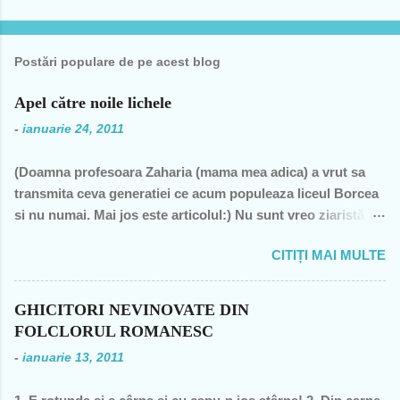
Postări populare de pe acest blog
Apel către noile lichele
-
ianuarie 24, 2011
(Doamna profesoara Zaharia (mama mea adica) a vrut sa
transmita ceva generatiei ce acum populeaza liceul Borcea
si nu numai. Mai jos este articolul:) Nu sunt vreo ziaristă
angajată la vreun mogul de presă, nu sunt membra vreunui
CITIȚI MAI MULTE
partid- n-am fost decât membră a PCR, câteva luni în 1989,
şi mi-a ajuns şi pentru perioada de după 1989-, nu sunt
decât una dintre miile de profesoare, o bugetară nesimţită,
GHICITORI NEVINOVATE DIN
care şi-a permis, cu neruşinare, să sărăcească această ţară,
FOLCLORUL ROMANESC
o bugetară care nu produce nimic concret şi care mai
-
ianuarie 13, 2011
scoate şi tâmpiţi în urma prestaţiei sale- asa cum rezultă
din discursul primului politician al ţării. "Mea culpa" (pentru