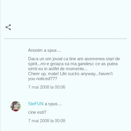
Anonim a spus…
C
Daca un om jovial ca tine are asemenea stari de
o
spirit...mi-e groaza sa ma gandesc ce as putea
simti eu in astfel de momente...
m
Cheer up, mate! Life sucks anyway...haven't
e
you noticed???
n
7 mai 2008 la 00:06
t
a
SteFUN
a spus…
r
cine esti?
i
7 mai 2008 la 00:08
i