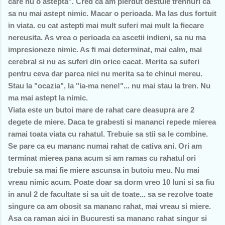
care nu o astepta". Cred ca am pierdut destule trennuri ca
sa nu mai astept nimic. Macar o perioada. Ma las dus fortuit
in viata. cu cat astepti mai mult suferi mai mult la fiecare
nereusita. As vrea o perioada ca ascetii indieni, sa nu ma
impresioneze nimic. As fi mai determinat, mai calm, mai
cerebral si nu as suferi din orice cacat. Merita sa suferi
pentru ceva dar parca nici nu merita sa te chinui mereu.
Stau la "ocazia", la "ia-ma nene!"... nu mai stau la tren. Nu
ma mai astept la nimic.
Viata este un butoi mare de rahat care deasupra are 2
degete de miere. Daca te grabesti si mananci repede mierea
ramai toata viata cu rahatul. Trebuie sa stii sa le combine.
Se pare ca eu mananc numai rahat de cativa ani. Ori am
terminat mierea pana acum si am ramas cu rahatul ori
trebuie sa mai fie miere ascunsa in butoiu meu. Nu mai
vreau nimic acum. Poate doar sa dorm vreo 10 luni si sa fiu
in anul 2 de facultate si sa uit de toate... sa se rezolve toate
singure ca am obosit sa mananc rahat, mai vreau si miere.
Asa ca raman aici in Bucuresti sa mananc rahat singur si