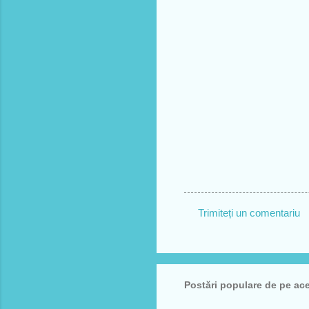
Trimiteți un comentariu
C
o
m
Postări populare de pe ac
e
n