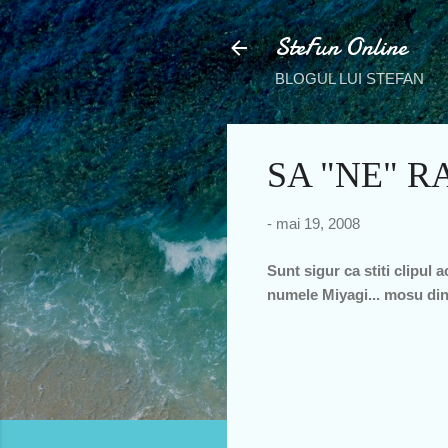
SteFun Online
BLOGUL LUI STEFAN
SA "NE" 
-
mai 19, 2008
Sunt sigur ca stiti clipul
numele Miyagi... mosu din K