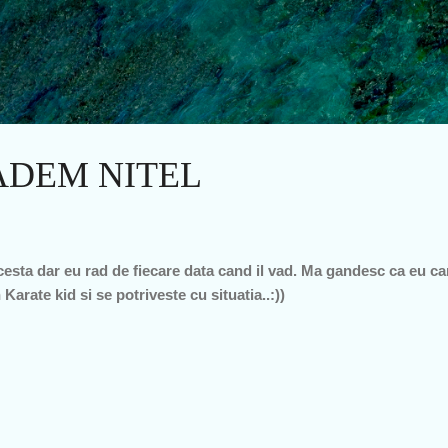
Treceți la conținutul principal
RADEM NITEL
 acesta dar eu rad de fiecare data cand il vad. Ma gandesc ca eu c
arate kid si se potriveste cu situatia..:))