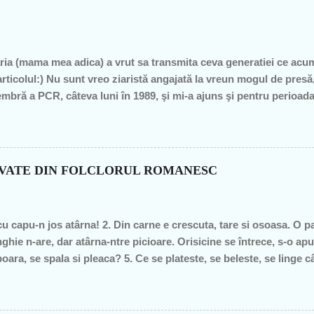
ia (mama mea adica) a vrut sa transmita ceva generatiei ce acu
articolul:) Nu sunt vreo ziaristă angajată la vreun mogul de pre
mbră a PCR, câteva luni în 1989, şi mi-a ajuns şi pentru perioad
profesoare, o bugetară nesimţită, care şi-a permis, cu neruşinar
roduce nimic concret şi care mai scoate şi tâmpiţi în urma presta
itician al ţării. "Mea culpa" (pentru pdl-işti, aceasta nu e o înju
n de graţie, am fost mereu în opoziţie, chiar şi atunci când au ieş
OVATE DIN FOLCLORUL ROMANESC
– pentru că m-au dezamăgit toţi, mai mult sau mai puţin. De fieca
imba, o dată cu noua generaţie. Î...
cu capu-n jos atârna! 2. Din carne e crescuta, tare si osoasa. O part
ghie n-are, dar atârna-ntre picioare. Orisicine se întrece, s-o apu
oara, se spala si pleaca? 5. Ce se plateste, se beleste, se linge 
pe margine creata, în spate o lingi, în fata o-mpingi. 7. Piele vie-n
m raspunsurile... 1. ghinda 2. pana de gâsca 3. tâta vacii 4. cosaru
ca v-ati gandit la prostii.... sa va fie rusine....