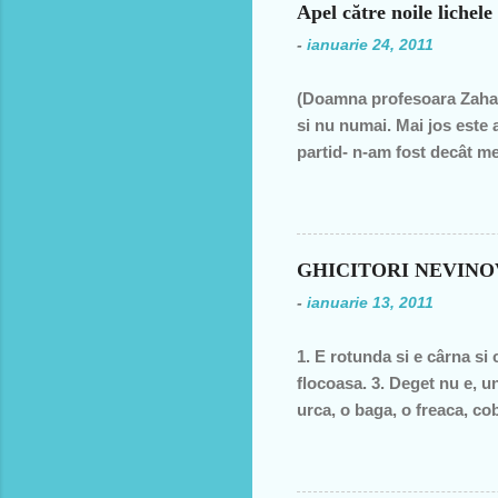
Apel către noile lichele
t
-
ianuarie 24, 2011
a
r
(Doamna profesoara Zahar
i
si nu numai. Mai jos este 
i
partid- n-am fost decât me
decât una dintre miile de 
ţară, o bugetară care nu p
din discursul primului pol
din 1990 şi până în acest a
GHICITORI NEVIN
de două ori s-a întâmplat 
-
ianuarie 13, 2011
speranţa că ceva se va sch
1. E rotunda si e cârna si 
flocoasa. 3. Deget nu e, un
urca, o baga, o freaca, cob
moale? 6. În fata mareata, 
fund si intra toata. Si acu
postala, timbrul 7. cizma Da