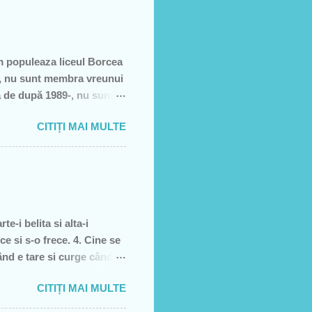
m populeaza liceul Borcea
să, nu sunt membra vreunui
a de după 1989-, nu sunt
e, să sărăcească această
CITIȚI MAI MULTE
ţiei sale- asa cum rezultă
rătură)! Recunosc acum că
it cei pe care i-am votat-
re dată, însă, aveam
e-i belita si alta-i
ce si s-o frece. 4. Cine se
când e tare si curge când e
, piele moarta, dai din
CITIȚI MAI MULTE
l 5. înghetata 6. marca