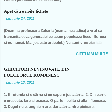
e
n
Apel către noile lichele
t
-
ianuarie 24, 2011
a
(Doamna profesoara Zaharia (mama mea adica) a vrut sa
r
transmita ceva generatiei ce acum populeaza liceul Borcea
i
si nu numai. Mai jos este articolul:) Nu sunt vreo ziaristă
i
angajată la vreun mogul de presă, nu sunt membra vreunui
CITIȚI MAI MULTE
partid- n-am fost decât membră a PCR, câteva luni în 1989,
şi mi-a ajuns şi pentru perioada de după 1989-, nu sunt
decât una dintre miile de profesoare, o bugetară nesimţită,
GHICITORI NEVINOVATE DIN
care şi-a permis, cu neruşinare, să sărăcească această ţară,
FOLCLORUL ROMANESC
o bugetară care nu produce nimic concret şi care mai
-
ianuarie 13, 2011
scoate şi tâmpiţi în urma prestaţiei sale- asa cum rezultă
din discursul primului politician al ţării. "Mea culpa" (pentru
1. E rotunda si e cârna si cu capu-n jos atârna! 2. Din carne
pdl-işti, aceasta nu e o înjurătură)! Recunosc acum că din
e crescuta, tare si osoasa. O parte-i belita si alta-i flocoasa.
1990 şi până în acest an de graţie, am fost mereu în
3. Deget nu e, unghie n-are, dar atârna-ntre picioare.
opoziţie, chiar şi atunci când au ieşit cei pe care i-am votat-