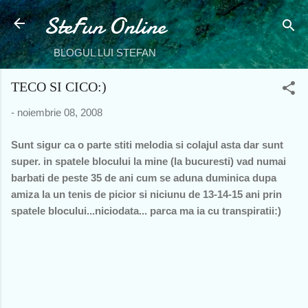
SteFun Online
Treceți la conținutul principal
BLOGUL LUI STEFAN
TECO SI CICO:)
-
noiembrie 08, 2008
Sunt sigur ca o parte stiti melodia si colajul asta dar sunt
super. in spatele blocului la mine (la bucuresti) vad numai
barbati de peste 35 de ani cum se aduna duminica dupa
amiza la un tenis de picior si niciunu de 13-14-15 ani prin
spatele blocului...niciodata... parca ma ia cu transpiratii:)