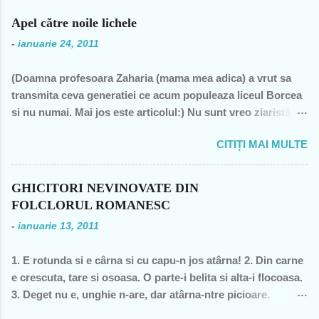
Apel către noile lichele
-
ianuarie 24, 2011
(Doamna profesoara Zaharia (mama mea adica) a vrut sa
transmita ceva generatiei ce acum populeaza liceul Borcea
si nu numai. Mai jos este articolul:) Nu sunt vreo ziaristă
angajată la vreun mogul de presă, nu sunt membra vreunui
CITIȚI MAI MULTE
partid- n-am fost decât membră a PCR, câteva luni în 1989,
şi mi-a ajuns şi pentru perioada de după 1989-, nu sunt
decât una dintre miile de profesoare, o bugetară nesimţită,
GHICITORI NEVINOVATE DIN
care şi-a permis, cu neruşinare, să sărăcească această ţară,
FOLCLORUL ROMANESC
o bugetară care nu produce nimic concret şi care mai
-
ianuarie 13, 2011
scoate şi tâmpiţi în urma prestaţiei sale- asa cum rezultă
din discursul primului politician al ţării. "Mea culpa" (pentru
1. E rotunda si e cârna si cu capu-n jos atârna! 2. Din carne
pdl-işti, aceasta nu e o înjurătură)! Recunosc acum că din
e crescuta, tare si osoasa. O parte-i belita si alta-i flocoasa.
1990 şi până în acest an de graţie, am fost mereu în
3. Deget nu e, unghie n-are, dar atârna-ntre picioare.
opoziţie, chiar şi atunci când au ieşit cei pe care i-am votat-
Orisicine se întrece, s-o apuce si s-o frece. 4. Cine se urca,
de două ori s-a întâmplat – pentru că m-au dezamăgit toţi,