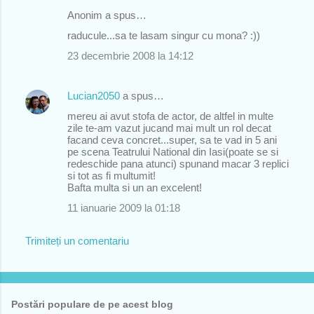
Anonim a spus…
raducule...sa te lasam singur cu mona? :))
23 decembrie 2008 la 14:12
Lucian2050
a spus…
mereu ai avut stofa de actor, de altfel in multe
zile te-am vazut jucand mai mult un rol decat
facand ceva concret...super, sa te vad in 5 ani
pe scena Teatrului National din Iasi(poate se si
redeschide pana atunci) spunand macar 3 replici
si tot as fi multumit!
Bafta multa si un an excelent!
11 ianuarie 2009 la 01:18
Trimiteți un comentariu
Postări populare de pe acest blog