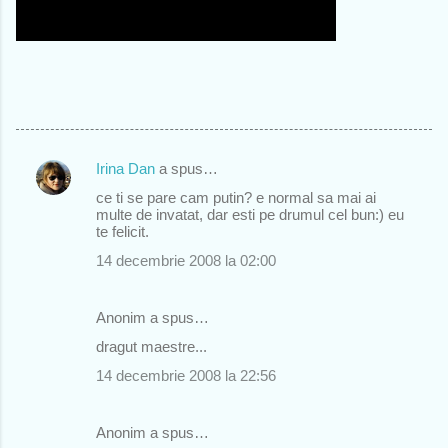
Irina Dan
a spus…
C
ce ti se pare cam putin? e normal sa mai ai
o
multe de invatat, dar esti pe drumul cel bun:) eu
te felicit.
m
14 decembrie 2008 la 02:00
e
n
Anonim a spus…
t
dragut maestre...
a
r
14 decembrie 2008 la 22:56
i
i
Anonim a spus…