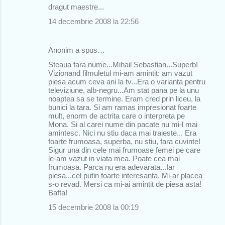
dragut maestre...
14 decembrie 2008 la 22:56
Anonim a spus…
Steaua fara nume...Mihail Sebastian...Superb!
Vizionand filmuletul mi-am amintit: am vazut
piesa acum ceva ani la tv...Era o varianta pentru
televiziune, alb-negru...Am stat pana pe la unu
noaptea sa se termine. Eram cred prin liceu, la
bunici la tara. Si am ramas impresionat foarte
mult, enorm de actrita care o interpreta pe
Mona. Si al carei nume din pacate nu mi-l mai
amintesc. Nici nu stiu daca mai traieste... Era
foarte frumoasa, superba, nu stiu, fara cuvinte!
Sigur una din cele mai frumoase femei pe care
le-am vazut in viata mea. Poate cea mai
frumoasa. Parca nu era adevarata...Iar
piesa...cel putin foarte interesanta. Mi-ar placea
s-o revad. Mersi ca mi-ai amintit de piesa asta!
Bafta!
15 decembrie 2008 la 00:19