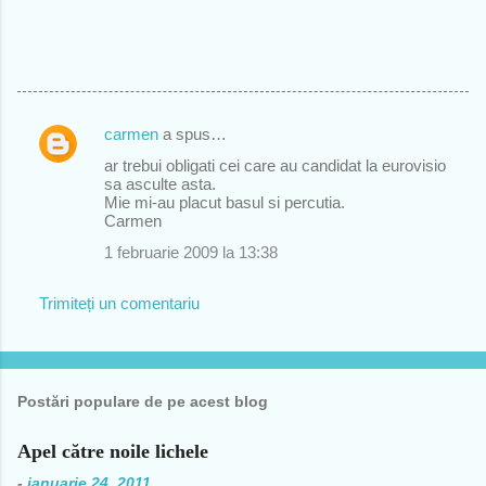
carmen
a spus…
C
ar trebui obligati cei care au candidat la eurovisio
o
sa asculte asta.
Mie mi-au placut basul si percutia.
m
Carmen
e
1 februarie 2009 la 13:38
n
t
Trimiteți un comentariu
a
r
i
Postări populare de pe acest blog
i
Apel către noile lichele
-
ianuarie 24, 2011