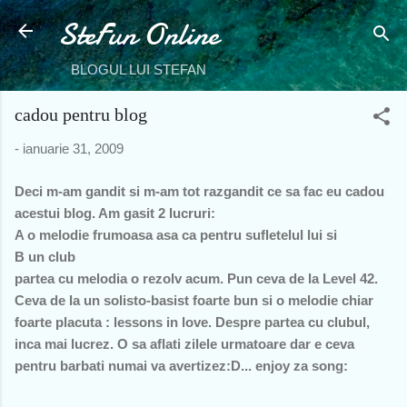
SteFun Online
Treceți la conținutul principal
BLOGUL LUI STEFAN
cadou pentru blog
-
ianuarie 31, 2009
Deci m-am gandit si m-am tot razgandit ce sa fac eu cadou
acestui blog. Am gasit 2 lucruri:
A o melodie frumoasa asa ca pentru sufletelul lui si
B un club
partea cu melodia o rezolv acum. Pun ceva de la Level 42.
Ceva de la un solisto-basist foarte bun si o melodie chiar
foarte placuta : lessons in love. Despre partea cu clubul,
inca mai lucrez. O sa aflati zilele urmatoare dar e ceva
pentru barbati numai va avertizez:D... enjoy za song: