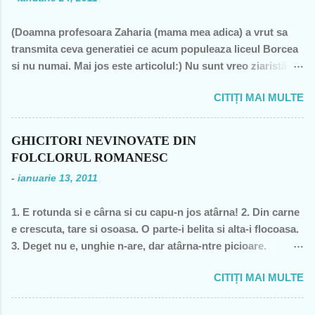
(Doamna profesoara Zaharia (mama mea adica) a vrut sa
transmita ceva generatiei ce acum populeaza liceul Borcea
si nu numai. Mai jos este articolul:) Nu sunt vreo ziaristă
angajată la vreun mogul de presă, nu sunt membra vreunui
CITIȚI MAI MULTE
partid- n-am fost decât membră a PCR, câteva luni în 1989,
şi mi-a ajuns şi pentru perioada de după 1989-, nu sunt
decât una dintre miile de profesoare, o bugetară nesimţită,
GHICITORI NEVINOVATE DIN
care şi-a permis, cu neruşinare, să sărăcească această ţară,
FOLCLORUL ROMANESC
o bugetară care nu produce nimic concret şi care mai
-
ianuarie 13, 2011
scoate şi tâmpiţi în urma prestaţiei sale- asa cum rezultă
din discursul primului politician al ţării. "Mea culpa" (pentru
1. E rotunda si e cârna si cu capu-n jos atârna! 2. Din carne
pdl-işti, aceasta nu e o înjurătură)! Recunosc acum că din
e crescuta, tare si osoasa. O parte-i belita si alta-i flocoasa.
1990 şi până în acest an de graţie, am fost mereu în
3. Deget nu e, unghie n-are, dar atârna-ntre picioare.
opoziţie, chiar şi atunci când au ieşit cei pe care i-am votat-
Orisicine se întrece, s-o apuce si s-o frece. 4. Cine se urca,
de două ori s-a întâmplat – pentru că m-au dezamăgit toţi,
CITIȚI MAI MULTE
o baga, o freaca, coboara, se spala si pleaca? 5. Ce se
mai mult sau mai puţin. De fiecare dată, însă, aveam
plateste, se beleste, se linge când e tare si curge când e
speranţa că ceva se va schimba, o dată cu noua generaţie.
moale? 6. În fata mareata, pe margine creata, în spate o